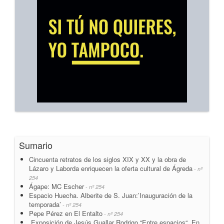
Sumario
Cincuenta retratos de los siglos XIX y XX y la obra de
Lázaro y Laborda enriquecen la oferta cultural de Ágreda
- nº
254
Ágape: MC Escher
- nº 254
Espacio Huecha. Alberite de S. Juan:’Inauguración de la
temporada’
- nº 254
Pepe Pérez en El Entalto
- nº 254
Exposición de Jesús Guallar Rodrigo.“Entre espacios“. En