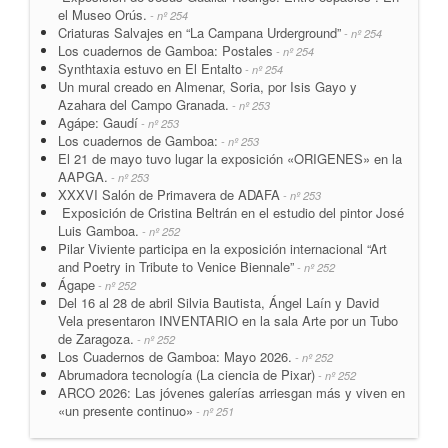
el Museo Orús.
- nº 254
Criaturas Salvajes en “La Campana Urderground”
- nº 254
Los cuadernos de Gamboa: Postales
- nº 254
Synthtaxia estuvo en El Entalto
- nº 254
Un mural creado en Almenar, Soria, por Isis Gayo y
Azahara del Campo Granada.
- nº 253
Agápe: Gaudí
- nº 253
Los cuadernos de Gamboa:
- nº 253
El 21 de mayo tuvo lugar la exposición «ORIGENES» en la
AAPGA.
- nº 253
XXXVI Salón de Primavera de ADAFA
- nº 253
Exposición de Cristina Beltrán en el estudio del pintor José
Luis Gamboa.
- nº 252
Pilar Viviente participa en la exposición internacional “Art
and Poetry in Tribute to Venice Biennale”
- nº 252
Ágape
- nº 252
Del 16 al 28 de abril Silvia Bautista, Ángel Laín y David
Vela presentaron INVENTARIO en la sala Arte por un Tubo
de Zaragoza.
- nº 252
Los Cuadernos de Gamboa: Mayo 2026.
- nº 252
Abrumadora tecnología (La ciencia de Pixar)
- nº 252
ARCO 2026: Las jóvenes galerías arriesgan más y viven en
«un presente continuo»
- nº 251