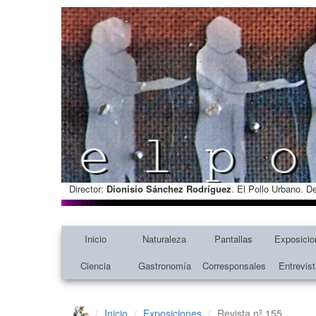
Director:
Dionisio Sánchez Rodríguez
. El Pollo Urbano. D
Inicio
Naturaleza
Pantallas
Exposicio
Ciencia
Gastronomía
Corresponsales
Entrevis
Inicio
Exposiciones
Revista nº 155