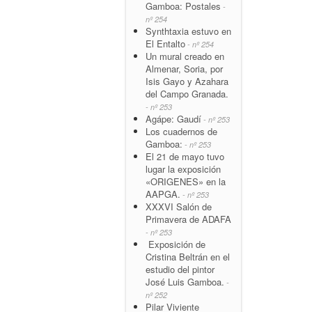
Gamboa: Postales
-
nº 254
Synthtaxia estuvo en
El Entalto
- nº 254
Un mural creado en
Almenar, Soria, por
Isis Gayo y Azahara
del Campo Granada.
- nº 253
Agápe: Gaudí
- nº 253
Los cuadernos de
Gamboa:
- nº 253
El 21 de mayo tuvo
lugar la exposición
«ORIGENES» en la
AAPGA.
- nº 253
XXXVI Salón de
Primavera de ADAFA
- nº 253
Exposición de
Cristina Beltrán en el
estudio del pintor
José Luis Gamboa.
-
nº 252
Pilar Viviente