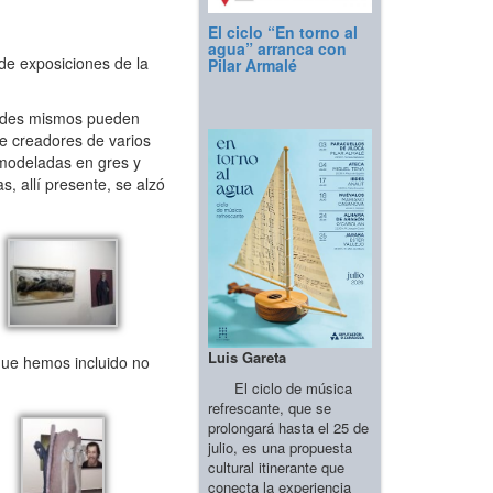
El ciclo “En torno al
agua” arranca con
de exposiciones de la
Pilar Armalé
stedes mismos pueden
de creadores de varios
 modeladas en gres y
, allí presente, se alzó
Luis Gareta
 que hemos incluido no
El ciclo de música
refrescante, que se
prolongará hasta el 25 de
julio, es una propuesta
cultural itinerante que
conecta la experiencia