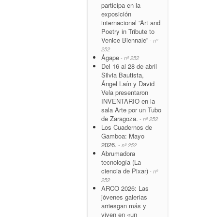
participa en la
exposición
internacional “Art and
Poetry in Tribute to
Venice Biennale”
- nº
252
Ágape
- nº 252
Del 16 al 28 de abril
Silvia Bautista,
Ángel Laín y David
Vela presentaron
INVENTARIO en la
sala Arte por un Tubo
de Zaragoza.
- nº 252
Los Cuadernos de
Gamboa: Mayo
2026.
- nº 252
Abrumadora
tecnología (La
ciencia de Pixar)
- nº
252
ARCO 2026: Las
jóvenes galerías
arriesgan más y
viven en «un