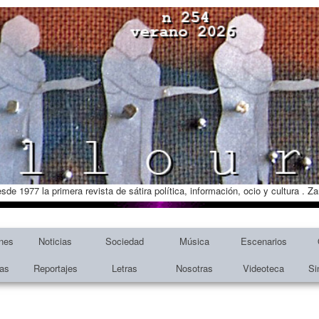
esde 1977 la primera revista de sátira política, información, ocio y cultura . 
nes
Noticias
Sociedad
Música
Escenarios
tas
Reportajes
Letras
Nosotras
Videoteca
Si