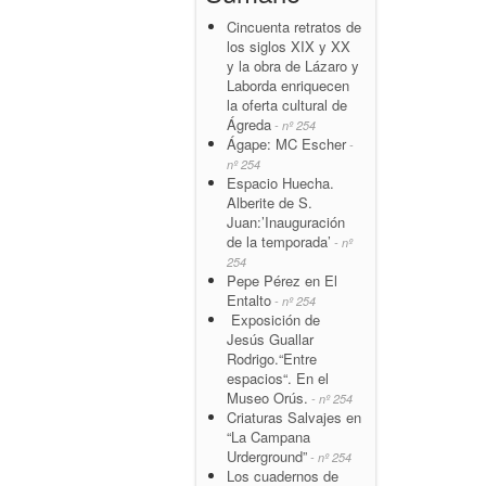
Cincuenta retratos de
los siglos XIX y XX
y la obra de Lázaro y
Laborda enriquecen
la oferta cultural de
Ágreda
- nº 254
Ágape: MC Escher
-
nº 254
Espacio Huecha.
Alberite de S.
Juan:’Inauguración
de la temporada’
- nº
254
Pepe Pérez en El
Entalto
- nº 254
Exposición de
Jesús Guallar
Rodrigo.“Entre
espacios“. En el
Museo Orús.
- nº 254
Criaturas Salvajes en
“La Campana
Urderground”
- nº 254
Los cuadernos de