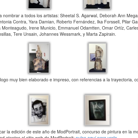
 nombrar a todos los artistas: Sheetal S. Agarwal, Deborah Ann Megaz
onia Contra, Yara Damian, Roberto Fernández, Ika Forssell, Pilar Gal
a Monteagudo, Irene Municio, Emmanuel Odamtten, Omar Ortíz, Carles
sillas, Tere Unsain, Johannes Wessmark, y Marta Zapirain.
go muy bien elaborado e impreso, con referencias a la trayectoria, c
ocar la edición de este año de ModPortrait, concurso de pintura en la m
tad atentos al sitio web de ModPortrait:
pulse aquí para verlo
.