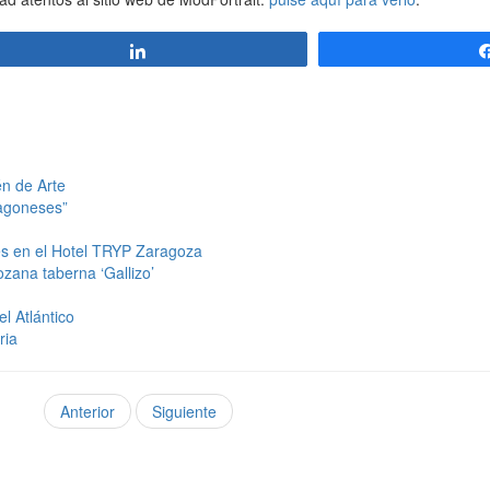
Compartir
n de Arte
ragoneses”
és en el Hotel TRYP Zaragoza
zana taberna ‘Gallizo’
el Atlántico
ria
Anterior
Siguiente