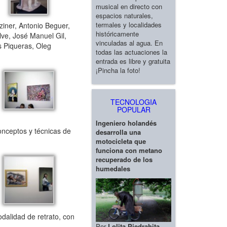
musical en directo con
espacios naturales,
termales y localidades
iner, Antonio Beguer,
históricamente
ve, José Manuel Gil,
vinculadas al agua. En
 Piqueras, Oleg
todas las actuaciones la
entrada es libre y gratuita
¡Pincha la foto!
TECNOLOGIA
POPULAR
Ingeniero holandés
onceptos y técnicas de
desarrolla una
motocicleta que
funciona con metano
recuperado de los
humedales
odalidad de retrato, con
Por
Lolita Piedrahita