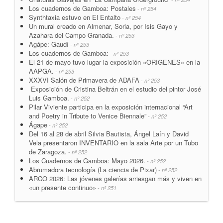
Los cuadernos de Gamboa: Postales
- nº 254
Synthtaxia estuvo en El Entalto
- nº 254
Un mural creado en Almenar, Soria, por Isis Gayo y
Azahara del Campo Granada.
- nº 253
Agápe: Gaudí
- nº 253
Los cuadernos de Gamboa:
- nº 253
El 21 de mayo tuvo lugar la exposición «ORIGENES» en la
AAPGA.
- nº 253
XXXVI Salón de Primavera de ADAFA
- nº 253
Exposición de Cristina Beltrán en el estudio del pintor José
Luis Gamboa.
- nº 252
Pilar Viviente participa en la exposición internacional “Art
and Poetry in Tribute to Venice Biennale”
- nº 252
Ágape
- nº 252
Del 16 al 28 de abril Silvia Bautista, Ángel Laín y David
Vela presentaron INVENTARIO en la sala Arte por un Tubo
de Zaragoza.
- nº 252
Los Cuadernos de Gamboa: Mayo 2026.
- nº 252
Abrumadora tecnología (La ciencia de Pixar)
- nº 252
ARCO 2026: Las jóvenes galerías arriesgan más y viven en
«un presente continuo»
- nº 251