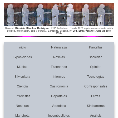
Director:
Dionisio Sánchez Rodríguez
. El Pollo Urbano. Desde 1977 la primera revista de sátira
política, información, ocio y cultura . Zaragoza. España.
Nº 254. Extra Verano (Julio Agosto
2026)
.
Inicio
Naturaleza
Pantallas
Exposiciones
Noticias
Sociedad
Música
Escenarios
Opinión
Silvicultura
Informes
Tecnologías
Ciencia
Gastronomía
Corresponsales
Entrevistas
Reportajes
Letras
Nosotras
Videoteca
Sin barreras
Mancheta
Incombustibles
Análisis