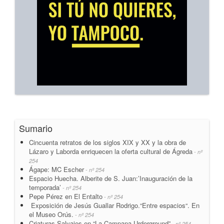
Sumario
Cincuenta retratos de los siglos XIX y XX y la obra de
Lázaro y Laborda enriquecen la oferta cultural de Ágreda
- nº
254
Ágape: MC Escher
- nº 254
Espacio Huecha. Alberite de S. Juan:’Inauguración de la
temporada’
- nº 254
Pepe Pérez en El Entalto
- nº 254
Exposición de Jesús Guallar Rodrigo.“Entre espacios“. En
el Museo Orús.
- nº 254
Criaturas Salvajes en “La Campana Urderground”
- nº 254