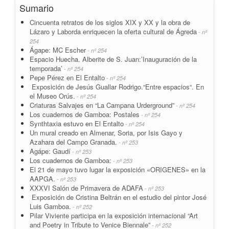
Sumario
Cincuenta retratos de los siglos XIX y XX y la obra de
Lázaro y Laborda enriquecen la oferta cultural de Ágreda
- nº
254
Ágape: MC Escher
- nº 254
Espacio Huecha. Alberite de S. Juan:’Inauguración de la
temporada’
- nº 254
Pepe Pérez en El Entalto
- nº 254
Exposición de Jesús Guallar Rodrigo.“Entre espacios“. En
el Museo Orús.
- nº 254
Criaturas Salvajes en “La Campana Urderground”
- nº 254
Los cuadernos de Gamboa: Postales
- nº 254
Synthtaxia estuvo en El Entalto
- nº 254
Un mural creado en Almenar, Soria, por Isis Gayo y
Azahara del Campo Granada.
- nº 253
Agápe: Gaudí
- nº 253
Los cuadernos de Gamboa:
- nº 253
El 21 de mayo tuvo lugar la exposición «ORIGENES» en la
AAPGA.
- nº 253
XXXVI Salón de Primavera de ADAFA
- nº 253
Exposición de Cristina Beltrán en el estudio del pintor José
Luis Gamboa.
- nº 252
Pilar Viviente participa en la exposición internacional “Art
and Poetry in Tribute to Venice Biennale”
- nº 252