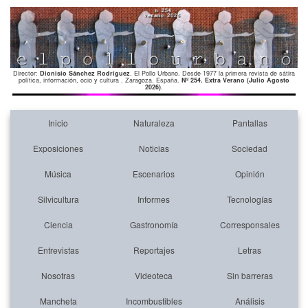
Director:
Dionisio Sánchez Rodríguez
. El Pollo Urbano. Desde 1977 la primera revista de sátira
política, información, ocio y cultura . Zaragoza. España.
Nº 254. Extra Verano (Julio Agosto
2026)
.
Inicio
Naturaleza
Pantallas
Exposiciones
Noticias
Sociedad
Música
Escenarios
Opinión
Silvicultura
Informes
Tecnologías
Ciencia
Gastronomía
Corresponsales
Entrevistas
Reportajes
Letras
Nosotras
Videoteca
Sin barreras
Mancheta
Incombustibles
Análisis