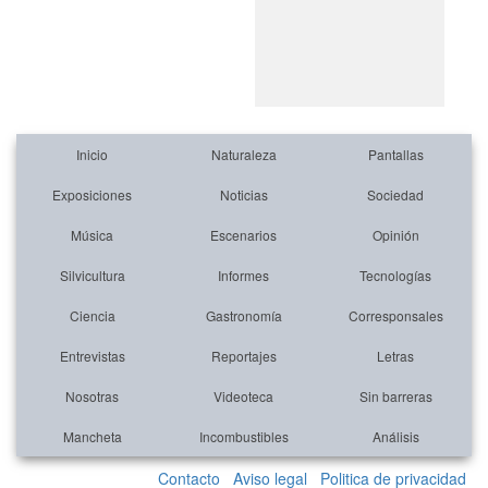
Inicio
Naturaleza
Pantallas
Exposiciones
Noticias
Sociedad
Música
Escenarios
Opinión
Silvicultura
Informes
Tecnologías
Ciencia
Gastronomía
Corresponsales
Entrevistas
Reportajes
Letras
Nosotras
Videoteca
Sin barreras
Mancheta
Incombustibles
Análisis
Contacto
Aviso legal
Politica de privacidad