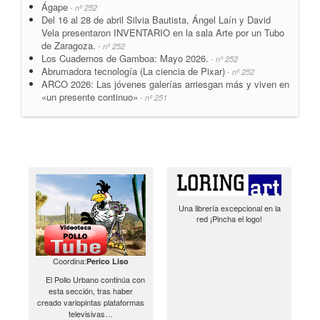
Ágape
- nº 252
Del 16 al 28 de abril Silvia Bautista, Ángel Laín y David
Vela presentaron INVENTARIO en la sala Arte por un Tubo
de Zaragoza.
- nº 252
Los Cuadernos de Gamboa: Mayo 2026.
- nº 252
Abrumadora tecnología (La ciencia de Pixar)
- nº 252
ARCO 2026: Las jóvenes galerías arriesgan más y viven en
«un presente continuo»
- nº 251
Una librería excepcional en la
red ¡Pincha el logo!
Coordina:
Perico Liso
El Pollo Urbano continúa con
esta sección, tras haber
creado variopintas plataformas
televisivas…