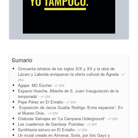
Sumario
Cincuenta retratos de los siglos XIX y XX y la obra de
Lázaro y Laborda enriquecen la oferta cultural de Ágreda
- nº
254
Ágape: MC Escher
- nº 254
Espacio Huecha. Alberite de S. Juan:’Inauguración de la
temporada’
- nº 254
Pepe Pérez en El Entalto
- nº 254
Exposición de Jesús Guallar Rodrigo.“Entre espacios“. En
el Museo Orús.
- nº 254
Criaturas Salvajes en “La Campana Urderground”
- nº 254
Los cuadernos de Gamboa: Postales
- nº 254
Synthtaxia estuvo en El Entalto
- nº 254
Un mural creado en Almenar, Soria, por Isis Gayo y