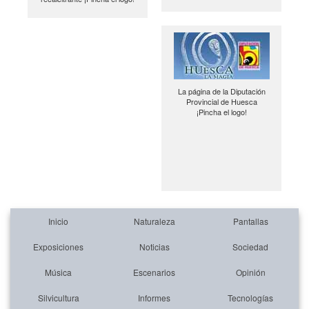
La página de la Diputación
Provincial de Huesca
¡Pincha el logo!
Inicio
Naturaleza
Pantallas
Exposiciones
Noticias
Sociedad
Música
Escenarios
Opinión
Silvicultura
Informes
Tecnologías