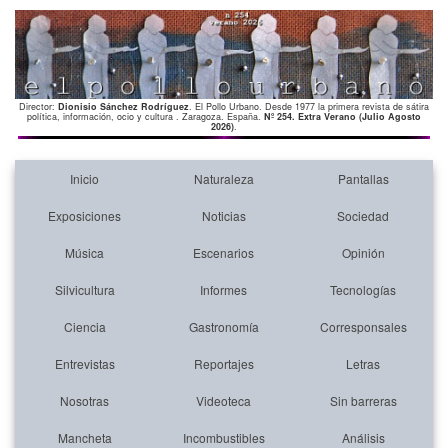
Director:
Dionisio Sánchez Rodríguez
. El Pollo Urbano. Desde 1977 la primera revista de sátira
política, información, ocio y cultura . Zaragoza. España.
Nº 254. Extra Verano (Julio Agosto
2026)
.
Inicio
Naturaleza
Pantallas
Exposiciones
Noticias
Sociedad
Música
Escenarios
Opinión
Silvicultura
Informes
Tecnologías
Ciencia
Gastronomía
Corresponsales
Entrevistas
Reportajes
Letras
Nosotras
Videoteca
Sin barreras
Mancheta
Incombustibles
Análisis