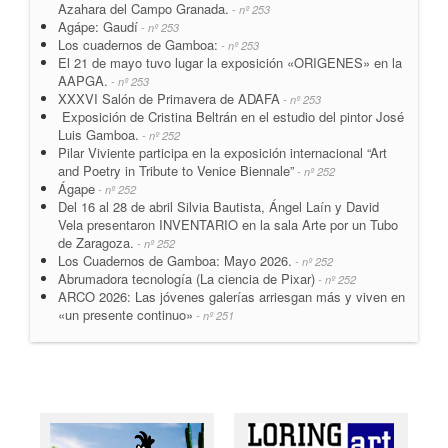
Azahara del Campo Granada.
- nº 253
Agápe: Gaudí
- nº 253
Los cuadernos de Gamboa:
- nº 253
El 21 de mayo tuvo lugar la exposición «ORIGENES» en la
AAPGA.
- nº 253
XXXVI Salón de Primavera de ADAFA
- nº 253
Exposición de Cristina Beltrán en el estudio del pintor José
Luis Gamboa.
- nº 252
Pilar Viviente participa en la exposición internacional “Art
and Poetry in Tribute to Venice Biennale”
- nº 252
Ágape
- nº 252
Del 16 al 28 de abril Silvia Bautista, Ángel Laín y David
Vela presentaron INVENTARIO en la sala Arte por un Tubo
de Zaragoza.
- nº 252
Los Cuadernos de Gamboa: Mayo 2026.
- nº 252
Abrumadora tecnología (La ciencia de Pixar)
- nº 252
ARCO 2026: Las jóvenes galerías arriesgan más y viven en
«un presente continuo»
- nº 251