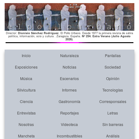
Director:
Dionisio Sánchez Rodríguez
. El Pollo Urbano. Desde 1977 la primera revista de sátira
política, información, ocio y cultura . Zaragoza. España.
Nº 254. Extra Verano (Julio Agosto
2026)
.
Inicio
Naturaleza
Pantallas
Exposiciones
Noticias
Sociedad
Música
Escenarios
Opinión
Silvicultura
Informes
Tecnologías
Ciencia
Gastronomía
Corresponsales
Entrevistas
Reportajes
Letras
Nosotras
Videoteca
Sin barreras
Mancheta
Incombustibles
Análisis