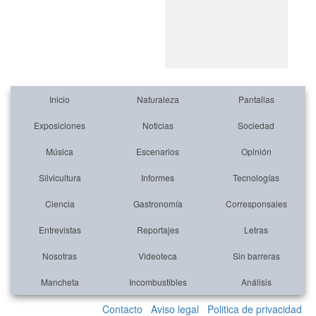
Inicio
Naturaleza
Pantallas
Exposiciones
Noticias
Sociedad
Música
Escenarios
Opinión
Silvicultura
Informes
Tecnologías
Ciencia
Gastronomía
Corresponsales
Entrevistas
Reportajes
Letras
Nosotras
Videoteca
Sin barreras
Mancheta
Incombustibles
Análisis
Contacto
Aviso legal
Politica de privacidad