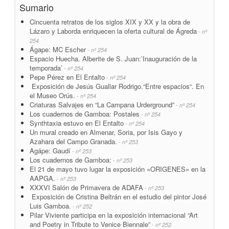
Sumario
Cincuenta retratos de los siglos XIX y XX y la obra de
Lázaro y Laborda enriquecen la oferta cultural de Ágreda
- nº
254
Ágape: MC Escher
- nº 254
Espacio Huecha. Alberite de S. Juan:’Inauguración de la
temporada’
- nº 254
Pepe Pérez en El Entalto
- nº 254
Exposición de Jesús Guallar Rodrigo.“Entre espacios“. En
el Museo Orús.
- nº 254
Criaturas Salvajes en “La Campana Urderground”
- nº 254
Los cuadernos de Gamboa: Postales
- nº 254
Synthtaxia estuvo en El Entalto
- nº 254
Un mural creado en Almenar, Soria, por Isis Gayo y
Azahara del Campo Granada.
- nº 253
Agápe: Gaudí
- nº 253
Los cuadernos de Gamboa:
- nº 253
El 21 de mayo tuvo lugar la exposición «ORIGENES» en la
AAPGA.
- nº 253
XXXVI Salón de Primavera de ADAFA
- nº 253
Exposición de Cristina Beltrán en el estudio del pintor José
Luis Gamboa.
- nº 252
Pilar Viviente participa en la exposición internacional “Art
and Poetry in Tribute to Venice Biennale”
- nº 252