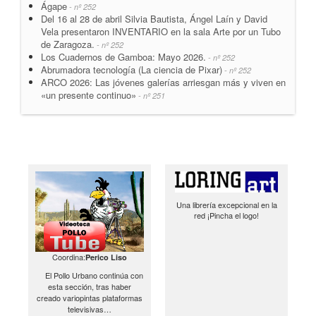
Ágape
- nº 252
Del 16 al 28 de abril Silvia Bautista, Ángel Laín y David
Vela presentaron INVENTARIO en la sala Arte por un Tubo
de Zaragoza.
- nº 252
Los Cuadernos de Gamboa: Mayo 2026.
- nº 252
Abrumadora tecnología (La ciencia de Pixar)
- nº 252
ARCO 2026: Las jóvenes galerías arriesgan más y viven en
«un presente continuo»
- nº 251
Una librería excepcional en la
red ¡Pincha el logo!
Coordina:
Perico Liso
El Pollo Urbano continúa con
esta sección, tras haber
creado variopintas plataformas
televisivas…