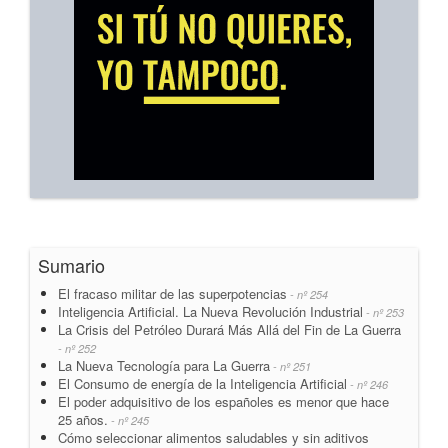
Sumario
El fracaso militar de las superpotencias
- nº 254
Inteligencia Artificial. La Nueva Revolución Industrial
- nº 253
La Crisis del Petróleo Durará Más Allá del Fin de La Guerra
- nº 252
La Nueva Tecnología para La Guerra
- nº 251
El Consumo de energía de la Inteligencia Artificial
- nº 246
El poder adquisitivo de los españoles es menor que hace
25 años.
- nº 245
Cómo seleccionar alimentos saludables y sin aditivos