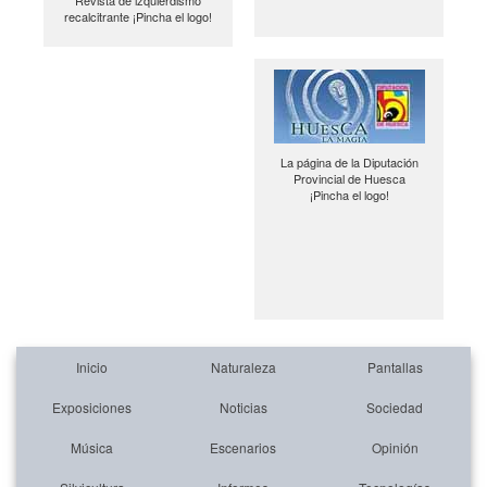
recalcitrante ¡Pincha el logo!
La página de la Diputación
Provincial de Huesca
¡Pincha el logo!
Inicio
Naturaleza
Pantallas
Exposiciones
Noticias
Sociedad
Música
Escenarios
Opinión