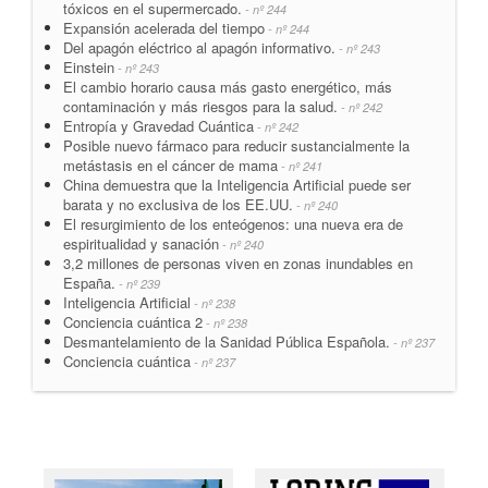
tóxicos en el supermercado.
- nº 244
Expansión acelerada del tiempo
- nº 244
Del apagón eléctrico al apagón informativo.
- nº 243
Einstein
- nº 243
El cambio horario causa más gasto energético, más
contaminación y más riesgos para la salud.
- nº 242
Entropía y Gravedad Cuántica
- nº 242
Posible nuevo fármaco para reducir sustancialmente la
metástasis en el cáncer de mama
- nº 241
China demuestra que la Inteligencia Artificial puede ser
barata y no exclusiva de los EE.UU.
- nº 240
El resurgimiento de los enteógenos: una nueva era de
espiritualidad y sanación
- nº 240
3,2 millones de personas viven en zonas inundables en
España.
- nº 239
Inteligencia Artificial
- nº 238
Conciencia cuántica 2
- nº 238
Desmantelamiento de la Sanidad Pública Española.
- nº 237
Conciencia cuántica
- nº 237