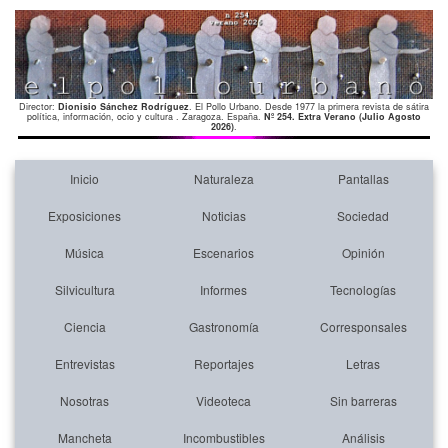
Director:
Dionisio Sánchez Rodríguez
. El Pollo Urbano. Desde 1977 la primera revista de sátira
política, información, ocio y cultura . Zaragoza. España.
Nº 254. Extra Verano (Julio Agosto
2026)
.
Inicio
Naturaleza
Pantallas
Exposiciones
Noticias
Sociedad
Música
Escenarios
Opinión
Silvicultura
Informes
Tecnologías
Ciencia
Gastronomía
Corresponsales
Entrevistas
Reportajes
Letras
Nosotras
Videoteca
Sin barreras
Mancheta
Incombustibles
Análisis