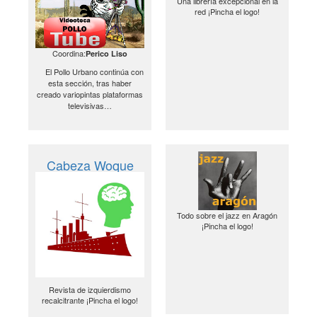
Una librería excepcional en la
red ¡Pincha el logo!
Coordina:
Perico Liso
El Pollo Urbano continúa con
esta sección, tras haber
creado variopintas plataformas
televisivas…
Cabeza Woque
Todo sobre el jazz en Aragón
¡Pincha el logo!
Revista de izquierdismo
recalcitrante ¡Pincha el logo!