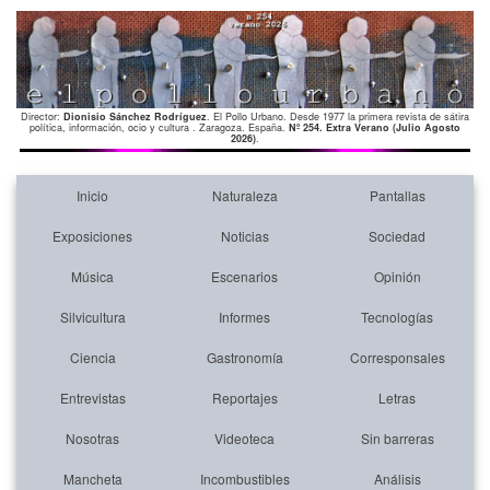
Director:
Dionisio Sánchez Rodríguez
. El Pollo Urbano. Desde 1977 la primera revista de sátira
política, información, ocio y cultura . Zaragoza. España.
Nº 254. Extra Verano (Julio Agosto
2026)
.
Inicio
Naturaleza
Pantallas
Exposiciones
Noticias
Sociedad
Música
Escenarios
Opinión
Silvicultura
Informes
Tecnologías
Ciencia
Gastronomía
Corresponsales
Entrevistas
Reportajes
Letras
Nosotras
Videoteca
Sin barreras
Mancheta
Incombustibles
Análisis