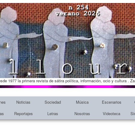
esde 1977 la primera revista de sátira política, información, ocio y cultura . 
nes
Noticias
Sociedad
Música
Escenarios
tas
Reportajes
Letras
Nosotras
Videoteca
Si