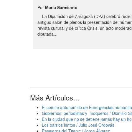
Por
María Sarmiento
La Diputación de Zaragoza (DPZ) celebró recie
antiguo salón de plenos la presentación del númer
revista cultural y de crítica Crisis, un acto moderad
diputada..
Más Artículos...
El comité autonómico de Emergencias humanitar
Gobiernos: periodistas y moqueros / Dionisio 
En la ciudad que no se detiene jamás hay un ho
Los barrios lentos / Julio José Ordovás
Pasajeros del Titanic / Jorge Álvarez