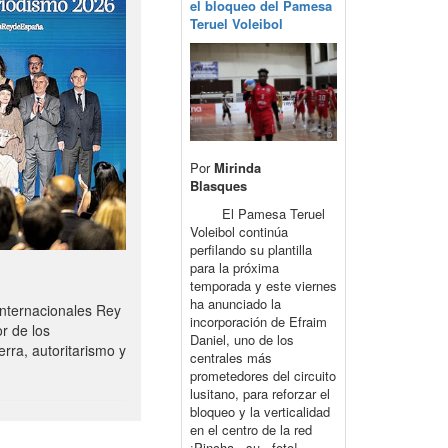
el bloqueo del Pamesa
Teruel Voleibol
Por
Mirinda
Blasques
El Pamesa Teruel
Voleibol continúa
perfilando su plantilla
para la próxima
temporada y este viernes
ha anunciado la
nternacionales Rey
incorporación de Efraim
r de los
Daniel, uno de los
rra, autoritarismo y
centrales más
prometedores del circuito
lusitano, para reforzar el
bloqueo y la verticalidad
en el centro de la red
¡Pincha su foto!