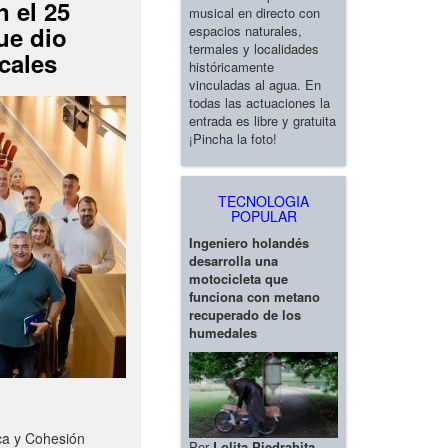
 el 25
musical en directo con
ue dio
espacios naturales,
termales y localidades
cales
históricamente
vinculadas al agua. En
todas las actuaciones la
entrada es libre y gratuita
¡Pincha la foto!
TECNOLOGIA
POPULAR
Ingeniero holandés
desarrolla una
motocicleta que
funciona con metano
recuperado de los
humedales
ca y Cohesión
Por
Lolita Piedrahita