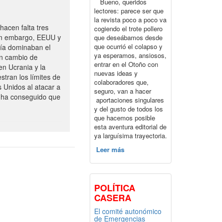
Bueno, queridos
lectores: parece ser que
la revista poco a poco va
acen falta tres
cogiendo el trote pollero
Sin embargo, EEUU y
que deseábamos desde
que ocurrió el colapso y
vía dominaban el
ya esperamos, ansiosos,
un cambio de
entrar en el Otoño con
en Ucrania y la
nuevas ideas y
tran los límites de
colaboradores que,
s Unidos al atacar a
seguro, van a hacer
o ha conseguido que
aportaciones singulares
y del gusto de todos los
que hacemos posible
esta aventura editorial de
ya larguísima trayectoria.
Leer más
POLÍTICA
CASERA
El comité autonómico
de Emergencias