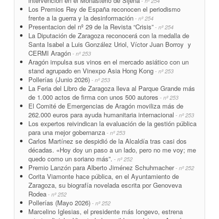
intervención en el Monasterio de Sijena
- nº 254
Los Premios Rey de España reconocen el periodismo
frente a la guerra y la desinformación
- nº 254
Presentacion del nº 29 de la Revista “Crisis”
- nº 254
La Diputación de Zaragoza reconocerá con la medalla de
Santa Isabel a Luis González Uriol, Víctor Juan Borroy y
CERMI Aragón
- nº 253
Aragón impulsa sus vinos en el mercado asiático con un
stand agrupado en Vinexpo Asia Hong Kong
- nº 253
Pollerías (Junio 2026)
- nº 253
La Feria del Libro de Zaragoza lleva al Parque Grande más
de 1.000 actos de firma con unos 500 autores
- nº 253
El Comité de Emergencias de Aragón moviliza más de
262.000 euros para ayuda humanitaria internacional
- nº 253
Los expertos reivindican la evaluación de la gestión pública
para una mejor gobernanza
- nº 253
Carlos Martínez se despidió de la Alcaldía tras casi dos
décadas. «Hoy doy un paso a un lado, pero no me voy; me
quedo como un soriano más”.
- nº 252
Premio Lanzón para Alberto Jiménez Schuhmacher
- nº 252
Corita Viamonte hace pública, en el Ayuntamiento de
Zaragoza, su biografía novelada escrita por Genoveva
Rodea
- nº 252
Pollerías (Mayo 2026)
- nº 252
Marcelino Iglesias, el presidente más longevo, estrena