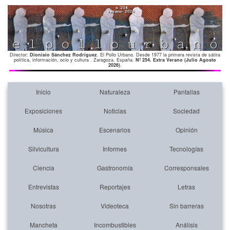
Director:
Dionisio Sánchez Rodríguez
. El Pollo Urbano. Desde 1977 la primera revista de sátira
política, información, ocio y cultura . Zaragoza. España.
Nº 254. Extra Verano (Julio Agosto
2026)
.
Inicio
Naturaleza
Pantallas
Exposiciones
Noticias
Sociedad
Música
Escenarios
Opinión
Silvicultura
Informes
Tecnologías
Ciencia
Gastronomía
Corresponsales
Entrevistas
Reportajes
Letras
Nosotras
Videoteca
Sin barreras
Mancheta
Incombustibles
Análisis