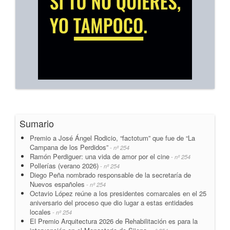
Sumario
Premio a José Ángel Rodicio, “factotum” que fue de “La
Campana de los Perdidos”
- nº 254
Ramón Perdiguer: una vida de amor por el cine
- nº 254
Pollerías (verano 2026)
- nº 254
Diego Peña nombrado responsable de la secretaría de
Nuevos españoles
- nº 254
Octavio López reúne a los presidentes comarcales en el 25
aniversario del proceso que dio lugar a estas entidades
locales
- nº 254
El Premio Arquitectura 2026 de Rehabilitación es para la