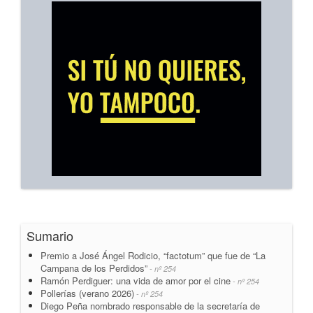
Sumario
Premio a José Ángel Rodicio, “factotum” que fue de “La
Campana de los Perdidos”
- nº 254
Ramón Perdiguer: una vida de amor por el cine
- nº 254
Pollerías (verano 2026)
- nº 254
Diego Peña nombrado responsable de la secretaría de