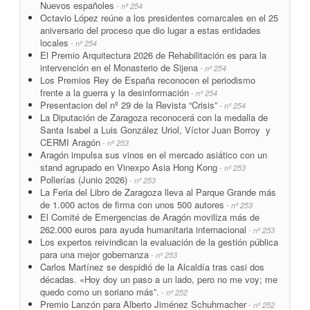
Nuevos españoles
- nº 254
Octavio López reúne a los presidentes comarcales en el 25
aniversario del proceso que dio lugar a estas entidades
locales
- nº 254
El Premio Arquitectura 2026 de Rehabilitación es para la
intervención en el Monasterio de Sijena
- nº 254
Los Premios Rey de España reconocen el periodismo
frente a la guerra y la desinformación
- nº 254
Presentacion del nº 29 de la Revista “Crisis”
- nº 254
La Diputación de Zaragoza reconocerá con la medalla de
Santa Isabel a Luis González Uriol, Víctor Juan Borroy y
CERMI Aragón
- nº 253
Aragón impulsa sus vinos en el mercado asiático con un
stand agrupado en Vinexpo Asia Hong Kong
- nº 253
Pollerías (Junio 2026)
- nº 253
La Feria del Libro de Zaragoza lleva al Parque Grande más
de 1.000 actos de firma con unos 500 autores
- nº 253
El Comité de Emergencias de Aragón moviliza más de
262.000 euros para ayuda humanitaria internacional
- nº 253
Los expertos reivindican la evaluación de la gestión pública
para una mejor gobernanza
- nº 253
Carlos Martínez se despidió de la Alcaldía tras casi dos
décadas. «Hoy doy un paso a un lado, pero no me voy; me
quedo como un soriano más”.
- nº 252
Premio Lanzón para Alberto Jiménez Schuhmacher
- nº 252