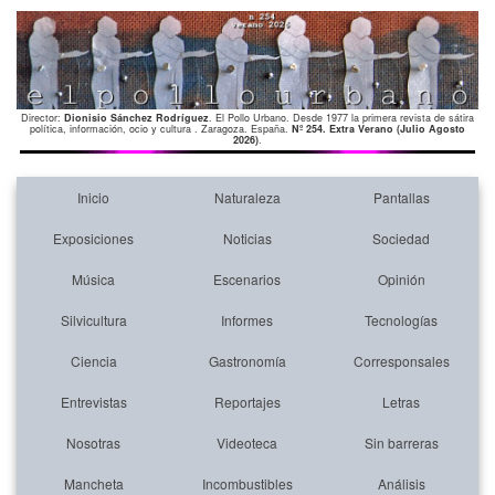
Director:
Dionisio Sánchez Rodríguez
. El Pollo Urbano. Desde 1977 la primera revista de sátira
política, información, ocio y cultura . Zaragoza. España.
Nº 254. Extra Verano (Julio Agosto
2026)
.
Inicio
Naturaleza
Pantallas
Exposiciones
Noticias
Sociedad
Música
Escenarios
Opinión
Silvicultura
Informes
Tecnologías
Ciencia
Gastronomía
Corresponsales
Entrevistas
Reportajes
Letras
Nosotras
Videoteca
Sin barreras
Mancheta
Incombustibles
Análisis