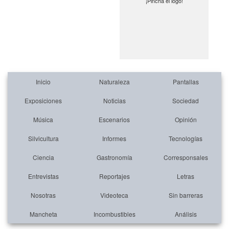
¡Pincha el logo!
Inicio
Naturaleza
Pantallas
Exposiciones
Noticias
Sociedad
Música
Escenarios
Opinión
Silvicultura
Informes
Tecnologías
Ciencia
Gastronomía
Corresponsales
Entrevistas
Reportajes
Letras
Nosotras
Videoteca
Sin barreras
Mancheta
Incombustibles
Análisis