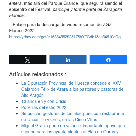
entera
, más allá del Parque Grande -que seguirá siendo el
epicentro del Festival-
participe y forme parte de
Zaragoza
Florece
”.
Enlace para la descarga de vídeo resumen de ZGZ
Florece 2022:
https://ydray.com/get/t/16554582928178hYTGdb13ca54810eQq
Twittear
Compartir
Compartir
Artículos relacionados :
La Diputación Provincial de Huesca concede el XXV
Galardón Félix de Azara a los pastores y pastoras del
Alto Aragón
10 años en y con Crisis
Pollerías del estío 2022
Se buscan gestores de los albergues con restaurante
de Uncastillo y Orés, en las Cinco Villas
Miguel Gracia pone en valor “el importante apoyo que
supone para los ayuntamientos el Plan de Obras y