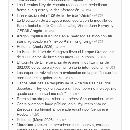
Los Premios Rey de España reconocen el periodismo
frente a la guerra y la desinformación
- nº 254
Presentacion del nº 29 de la Revista “Crisis”
- nº 254
La Diputación de Zaragoza reconocerá con la medalla de
Santa Isabel a Luis González Uriol, Víctor Juan Borroy y
CERMI Aragón
- nº 253
Aragón impulsa sus vinos en el mercado asiático con un
stand agrupado en Vinexpo Asia Hong Kong
- nº 253
Pollerías (Junio 2026)
- nº 253
La Feria del Libro de Zaragoza lleva al Parque Grande más
de 1.000 actos de firma con unos 500 autores
- nº 253
El Comité de Emergencias de Aragón moviliza más de
262.000 euros para ayuda humanitaria internacional
- nº 253
Los expertos reivindican la evaluación de la gestión pública
para una mejor gobernanza
- nº 253
Carlos Martínez se despidió de la Alcaldía tras casi dos
décadas. «Hoy doy un paso a un lado, pero no me voy; me
quedo como un soriano más”.
- nº 252
Premio Lanzón para Alberto Jiménez Schuhmacher
- nº 252
Corita Viamonte hace pública, en el Ayuntamiento de
Zaragoza, su biografía novelada escrita por Genoveva
Rodea
- nº 252
Pollerías (Mayo 2026)
- nº 252
Marcelino Iglesias, el presidente más longevo, estrena
retrato oficial: «Hice todo lo posible por dejar un Aragón