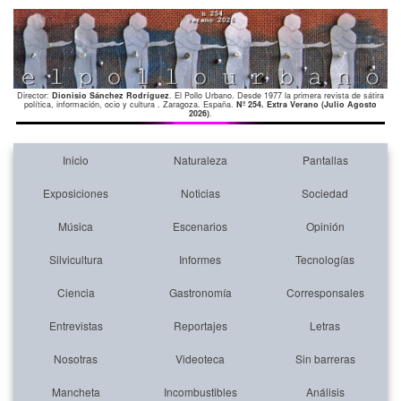
Director:
Dionisio Sánchez Rodríguez
. El Pollo Urbano. Desde 1977 la primera revista de sátira
política, información, ocio y cultura . Zaragoza. España.
Nº 254. Extra Verano (Julio Agosto
2026)
.
Inicio
Naturaleza
Pantallas
Exposiciones
Noticias
Sociedad
Música
Escenarios
Opinión
Silvicultura
Informes
Tecnologías
Ciencia
Gastronomía
Corresponsales
Entrevistas
Reportajes
Letras
Nosotras
Videoteca
Sin barreras
Mancheta
Incombustibles
Análisis