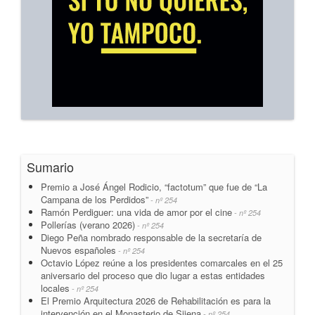
Sumario
Premio a José Ángel Rodicio, “factotum” que fue de “La
Campana de los Perdidos”
- nº 254
Ramón Perdiguer: una vida de amor por el cine
- nº 254
Pollerías (verano 2026)
- nº 254
Diego Peña nombrado responsable de la secretaría de
Nuevos españoles
- nº 254
Octavio López reúne a los presidentes comarcales en el 25
aniversario del proceso que dio lugar a estas entidades
locales
- nº 254
El Premio Arquitectura 2026 de Rehabilitación es para la
intervención en el Monasterio de Sijena
- nº 254