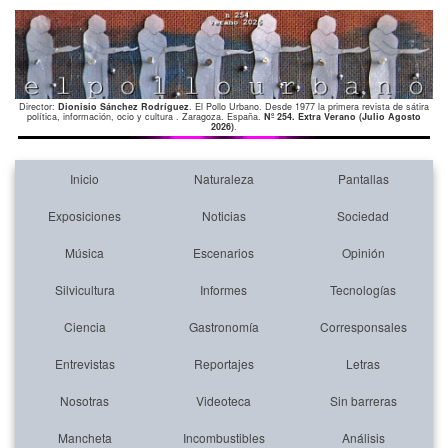
Director:
Dionisio Sánchez Rodríguez
. El Pollo Urbano. Desde 1977 la primera revista de sátira
política, información, ocio y cultura . Zaragoza. España.
Nº 254. Extra Verano (Julio Agosto
2026)
.
Inicio
Naturaleza
Pantallas
Exposiciones
Noticias
Sociedad
Música
Escenarios
Opinión
Silvicultura
Informes
Tecnologías
Ciencia
Gastronomía
Corresponsales
Entrevistas
Reportajes
Letras
Nosotras
Videoteca
Sin barreras
Mancheta
Incombustibles
Análisis