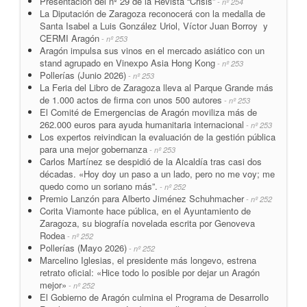
Presentacion del nº 29 de la Revista “Crisis”
- nº 254
La Diputación de Zaragoza reconocerá con la medalla de
Santa Isabel a Luis González Uriol, Víctor Juan Borroy y
CERMI Aragón
- nº 253
Aragón impulsa sus vinos en el mercado asiático con un
stand agrupado en Vinexpo Asia Hong Kong
- nº 253
Pollerías (Junio 2026)
- nº 253
La Feria del Libro de Zaragoza lleva al Parque Grande más
de 1.000 actos de firma con unos 500 autores
- nº 253
El Comité de Emergencias de Aragón moviliza más de
262.000 euros para ayuda humanitaria internacional
- nº 253
Los expertos reivindican la evaluación de la gestión pública
para una mejor gobernanza
- nº 253
Carlos Martínez se despidió de la Alcaldía tras casi dos
décadas. «Hoy doy un paso a un lado, pero no me voy; me
quedo como un soriano más”.
- nº 252
Premio Lanzón para Alberto Jiménez Schuhmacher
- nº 252
Corita Viamonte hace pública, en el Ayuntamiento de
Zaragoza, su biografía novelada escrita por Genoveva
Rodea
- nº 252
Pollerías (Mayo 2026)
- nº 252
Marcelino Iglesias, el presidente más longevo, estrena
retrato oficial: «Hice todo lo posible por dejar un Aragón
mejor»
- nº 252
El Gobierno de Aragón culmina el Programa de Desarrollo