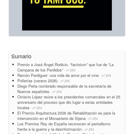
Sumario
Premio a José Ángel Rodicio, “factotum” que fue de “La
Campana de los Perdidos”
- nº 254
Ramón Perdiguer: una vida de amor por el cine
- nº 254
Pollerías (verano 2026)
- nº 254
Diego Peña nombrado responsable de la secretaría de
Nuevos españoles
- nº 254
Octavio López reúne a los presidentes comarcales en el 25
aniversario del proceso que dio lugar a estas entidades
locales
- nº 254
El Premio Arquitectura 2026 de Rehabilitación es para la
intervención en el Monasterio de Sijena
- nº 254
Los Premios Rey de España reconocen el periodismo
frente a la guerra y la desinformación
- nº 254