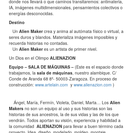
donde nos llevará o que caminos transitaremos: antimateria,
IA, imágenes multidimensionales, pensamientos colectivos o
energías desconocidas.
Destino
Un
Alien Maker
crea y anima al autómata físico o virtual, a
seres duros y blandos. Materializa imágenes imposibles y
recuerda historias no contadas.
Un
Alien Maker
es un artista de primer nivel.
Un Dios en el Olimpo
ALIENAZION
Equipo – SALA DE MÁQUINAS –
(Este es el espacio donde
trabajamos, la
sala de máquinas
, nuestro alambique. C/
Conde de Aranda 68 8º- 50003-Zaragoza. En proceso de
construcción:
www.artelain.com
y
www.alienazion.com
)
Ángel, María, Fermín, Violeta, Daniel, Marta… Los
Alien
Makers
no son un equipo al uso y sus historias son las
historias de sus ancestros, la de sus vidas y las de los que
vendrán. Todos aportan su visión, experiencia y habilidad a
la comunidad
ALIENAZION
para llevar a buen término cada
proyecto. Idea, diseño, modelado, moldeo, montaje,