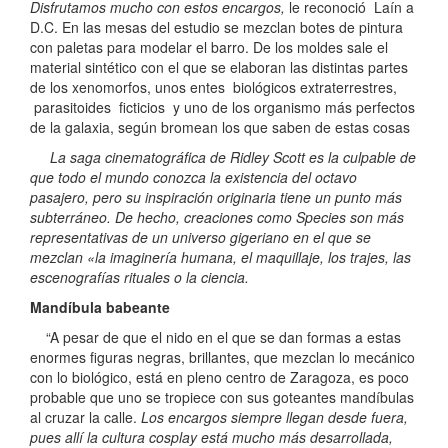
Disfrutamos mucho con estos encargos,
le reconoció Laín a
D.C. En las mesas del estudio se mezclan botes de pintura
con paletas para modelar el barro. De los moldes sale el
material sintético con el que se elaboran las distintas partes
de los xenomorfos, unos entes biológicos extraterrestres,
parasitoides ficticios y uno de los organismo más perfectos
de la galaxia, según bromean los que saben de estas cosas
La saga cinematográfica de Ridley Scott es la culpable de
que todo el mundo conozca la existencia del octavo
pasajero, pero su inspiración originaria tiene un punto más
subterráneo. De hecho, creaciones como Species son más
representativas de un universo gigeriano en el que se
mezclan «la imaginería humana, el maquillaje, los trajes, las
escenografías rituales o la ciencia.
Mandíbula babeante
“A pesar de que el nido en el que se dan formas a estas
enormes figuras negras, brillantes, que mezclan lo mecánico
con lo biológico, está en pleno centro de Zaragoza, es poco
probable que uno se tropiece con sus goteantes mandíbulas
al cruzar la calle.
Los encargos siempre llegan desde fuera,
pues allí la cultura cosplay está mucho más desarrollada,