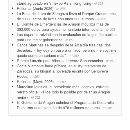
stand agrupado en Vinexpo Asia Hong Kong
- nº 253
Pollerías (Junio 2026)
- nº 253
La Feria del Libro de Zaragoza lleva al Parque Grande más
de 1.000 actos de firma con unos 500 autores
- nº 253
El Comité de Emergencias de Aragón moviliza más de
262.000 euros para ayuda humanitaria internacional
- nº 253
Los expertos reivindican la evaluación de la gestión pública
para una mejor gobernanza
- nº 253
Carlos Martínez se despidió de la Alcaldía tras casi dos
décadas. «Hoy doy un paso a un lado, pero no me voy; me
quedo como un soriano más”.
- nº 252
Premio Lanzón para Alberto Jiménez Schuhmacher
- nº 252
Corita Viamonte hace pública, en el Ayuntamiento de
Zaragoza, su biografía novelada escrita por Genoveva
Rodea
- nº 252
Pollerías (Mayo 2026)
- nº 252
Marcelino Iglesias, el presidente más longevo, estrena
retrato oficial: «Hice todo lo posible por dejar un Aragón
mejor»
- nº 252
El Gobierno de Aragón culmina el Programa de Desarrollo
Rural tras una inversión de 976 millones de euros
- nº 252