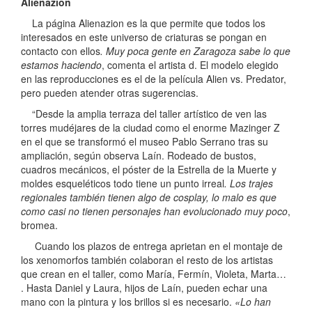
Alienazion
La página Alienazion es la que permite que todos los
interesados en este universo de criaturas se pongan en
contacto con ellos
. Muy poca gente en Zaragoza sabe lo que
estamos haciendo
, comenta el artista d. El modelo elegido
en las reproducciones es el de la película Alien vs. Predator,
pero pueden atender otras sugerencias.
“Desde la amplia terraza del taller artístico de ven las
torres mudéjares de la ciudad como el enorme Mazinger Z
en el que se transformó el museo Pablo Serrano tras su
ampliación, según observa Laín. Rodeado de bustos,
cuadros mecánicos, el póster de la Estrella de la Muerte y
moldes esqueléticos todo tiene un punto irreal
. Los trajes
regionales también tienen algo de cosplay, lo malo es que
como casi no tienen personajes han evolucionado muy poco
,
bromea.
Cuando los plazos de entrega aprietan en el montaje de
los xenomorfos también colaboran el resto de los artistas
que crean en el taller, como María, Fermín, Violeta, Marta…
. Hasta Daniel y Laura, hijos de Laín, pueden echar una
mano con la pintura y los brillos si es necesario.
«Lo han