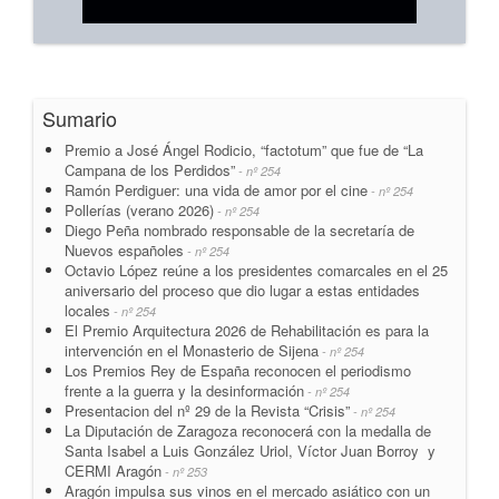
Sumario
Premio a José Ángel Rodicio, “factotum” que fue de “La
Campana de los Perdidos”
- nº 254
Ramón Perdiguer: una vida de amor por el cine
- nº 254
Pollerías (verano 2026)
- nº 254
Diego Peña nombrado responsable de la secretaría de
Nuevos españoles
- nº 254
Octavio López reúne a los presidentes comarcales en el 25
aniversario del proceso que dio lugar a estas entidades
locales
- nº 254
El Premio Arquitectura 2026 de Rehabilitación es para la
intervención en el Monasterio de Sijena
- nº 254
Los Premios Rey de España reconocen el periodismo
frente a la guerra y la desinformación
- nº 254
Presentacion del nº 29 de la Revista “Crisis”
- nº 254
La Diputación de Zaragoza reconocerá con la medalla de
Santa Isabel a Luis González Uriol, Víctor Juan Borroy y
CERMI Aragón
- nº 253
Aragón impulsa sus vinos en el mercado asiático con un