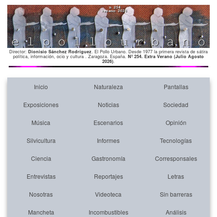
Director:
Dionisio Sánchez Rodríguez
. El Pollo Urbano. Desde 1977 la primera revista de sátira
política, información, ocio y cultura . Zaragoza. España.
Nº 254. Extra Verano (Julio Agosto
2026)
.
Inicio
Naturaleza
Pantallas
Exposiciones
Noticias
Sociedad
Música
Escenarios
Opinión
Silvicultura
Informes
Tecnologías
Ciencia
Gastronomía
Corresponsales
Entrevistas
Reportajes
Letras
Nosotras
Videoteca
Sin barreras
Mancheta
Incombustibles
Análisis