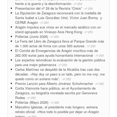
frente a la guerra y la desinformación
- nº 254
Presentacion del nº 29 de la Revista “Crisis”
- nº 254
La Diputación de Zaragoza reconocerá con la medalla de
Santa Isabel a Luis González Uriol, Víctor Juan Borroy y
CERMI Aragón
- nº 253
Aragón impulsa sus vinos en el mercado asiático con un
stand agrupado en Vinexpo Asia Hong Kong
- nº 253
Pollerías (Junio 2026)
- nº 253
La Feria del Libro de Zaragoza lleva al Parque Grande más
de 1.000 actos de firma con unos 500 autores
- nº 253
El Comité de Emergencias de Aragón moviliza más de
262.000 euros para ayuda humanitaria internacional
- nº 253
Los expertos reivindican la evaluación de la gestión pública
para una mejor gobernanza
- nº 253
Carlos Martínez se despidió de la Alcaldía tras casi dos
décadas. «Hoy doy un paso a un lado, pero no me voy; me
quedo como un soriano más”.
- nº 252
Premio Lanzón para Alberto Jiménez Schuhmacher
- nº 252
Corita Viamonte hace pública, en el Ayuntamiento de
Zaragoza, su biografía novelada escrita por Genoveva
Rodea
- nº 252
Pollerías (Mayo 2026)
- nº 252
Marcelino Iglesias, el presidente más longevo, estrena
retrato oficial: «Hice todo lo posible por dejar un Aragón
mejor»
- nº 252