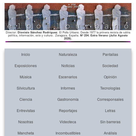
Director:
Dionisio Sánchez Rodríguez
. El Pollo Urbano. Desde 1977 la primera revista de sátira
política, información, ocio y cultura . Zaragoza. España.
Nº 254. Extra Verano (Julio Agosto
2026)
.
Inicio
Naturaleza
Pantallas
Exposiciones
Noticias
Sociedad
Música
Escenarios
Opinión
Silvicultura
Informes
Tecnologías
Ciencia
Gastronomía
Corresponsales
Entrevistas
Reportajes
Letras
Nosotras
Videoteca
Sin barreras
Mancheta
Incombustibles
Análisis