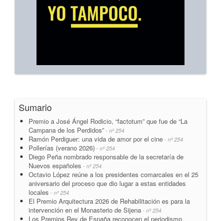
Sumario
Premio a José Ángel Rodicio, “factotum” que fue de “La
Campana de los Perdidos”
- nº 254
Ramón Perdiguer: una vida de amor por el cine
- nº 254
Pollerías (verano 2026)
- nº 254
Diego Peña nombrado responsable de la secretaría de
Nuevos españoles
- nº 254
Octavio López reúne a los presidentes comarcales en el 25
aniversario del proceso que dio lugar a estas entidades
locales
- nº 254
El Premio Arquitectura 2026 de Rehabilitación es para la
intervención en el Monasterio de Sijena
- nº 254
Los Premios Rey de España reconocen el periodismo