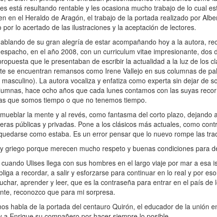
es está resultando rentable y les ocasiona mucho trabajo de lo cual e
en en el Heraldo de Aragón, el trabajo de la portada realizado por Al
 por lo acertado de las ilustraciones y la aceptación de lectores.
hablando de su gran alegría de estar acompañando hoy a la autora, r
espacho, en el año 2008, con un curriculum vitae impresionante, dos d
propuesta que le presentaban de escribir la actualidad a la luz de los cl
te se encuentran remansos como Irene Vallejo en sus columnas de pal
masculino). La autora vocaliza y enfatiza como experta sin dejar de s
 columnas, hace ocho años que cada lunes contamos con las suyas recor
s días que somos tiempo o que no tenemos tiempo.
eblar la mente y al revés, como fantasma del corto plazo, dejando a 
eras públicas y privadas. Pone a los clásicos más actuales, como cont
quedarse como estaba. Es un error pensar que lo nuevo rompe las trad
y griego porque merecen mucho respeto y buenas condiciones para des
uando Ulises llega con sus hombres en el largo viaje por mar a esa is
bliga a recordar, a salir y esforzarse para continuar en lo real y por e
har, aprender y leer, que es la contraseña para entrar en el país de los
ente, reconozco que para mi sorpresa.
os habla de la portada del centauro Quirón, el educador de la unión e
y a Enrique su compañero por hacer siempre lo posible.