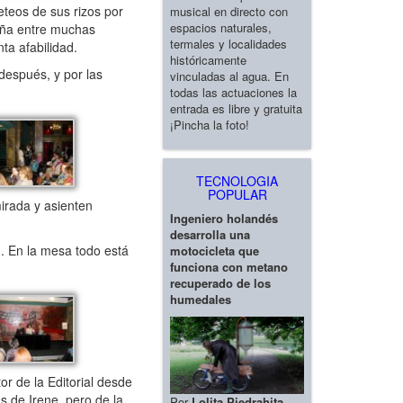
eteos de sus rizos por
musical en directo con
espacios naturales,
riña entre muchas
termales y localidades
ta afabilidad.
históricamente
después, y por las
vinculadas al agua. En
todas las actuaciones la
entrada es libre y gratuita
¡Pincha la foto!
TECNOLOGIA
POPULAR
irada y asienten
Ingeniero holandés
desarrolla una
). En la mesa todo está
motocicleta que
funciona con metano
recuperado de los
humedales
r de la Editorial desde
s de Irene, pero de la
Por
Lolita Piedrahita