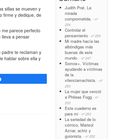
Judith Prat. La
s sillas se mueven y
mirada
lo firme y dedique, de
comprometida.
- nº
254
Controlar el
e me parece perfecto
pensamiento
- nº 254
 lleva a pensar
Mi madre hacía las
albóndigas más
 padre te reclaman y
buenas de este
mundo.
e hablar sobre ella y
- nº 247
Somos+. Víctimas
ayudando a víctimas
de la
Compartir
vilenciamachista.
- nº
253
La mujer que venció
a Phileas Fogg
- nº
253
Este cuaderno es
para mi
- nº 253
La seriedad de lo
cómico, Marisol
Aznar, actriz y
guionista.
- nº 252