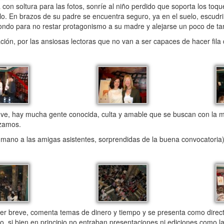
 con soltura para las fotos, sonríe al niño perdido que soporta los toqu
lo. En brazos de su padre se encuentra seguro, ya en el suelo, escud
 fondo para no restar protagonismo a su madre y alejarse un poco de tan
ión, por las ansiosas lectoras que no van a ser capaces de hacer fila 
e ve, hay mucha gente conocida, culta y amable que se buscan con la m
ezamos.
a mano a las amigas asistentes, sorprendidas de la buena convocatoria
 breve, comenta temas de dinero y tiempo y se presenta como directo
, si bien en principio no entraban presentaciones ni ediciones como la