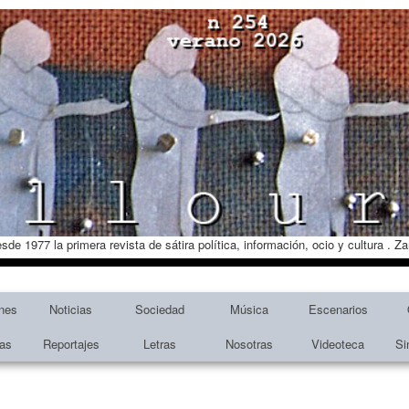
esde 1977 la primera revista de sátira política, información, ocio y cultura . 
nes
Noticias
Sociedad
Música
Escenarios
tas
Reportajes
Letras
Nosotras
Videoteca
Si