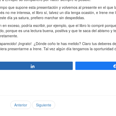
mpo que supone esta presentación y volvemos al presente en el que la
és no me interesa, el libro sí, talvez un día tenga ocasión, e Irene me 
ste día ya satura, prefiero marchar sin despedidas.
 exceso, podría escribir, por ejemplo, que el libro lo compré porqu
o, porque es una lectura buena, positiva y que te saca del abismo y te
cretamente.
parecido! ¡Ingrato! ¿Dónde coño te has metido? Claro tus deberes de
iquiera presentarme a Irene. Tal vez algún día tengamos la oportunidad d
Compartir
Anterior
Siguiente