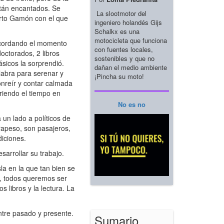
stán encantados. Se
La slootmotor del
berto Gamón con el que
ingeniero holandés Gijs
Schalkx es una
motocicleta que funciona
ecordando el momento
con fuentes locales,
octorados, 2 libros
sostenibles y que no
ásicos la sorprendió.
dañan el medio ambiente
abra para serenar y
¡Pincha su moto!
onreír y contar calmada
riendo el tiempo en
No es no
un lado a políticos de
rapeso, son pasajeros,
iciones.
arrollar su trabajo.
la en la que tan bien se
so, todos queremos ser
 libros y la lectura. La
ntre pasado y presente.
Sumario