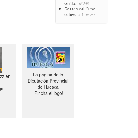
Gnido.
- nº 246
Rosario del Olmo
estuvo allí
- nº 246
La página de la
azz en
Diputación Provincial
de Huesca
go!
¡Pincha el logo!