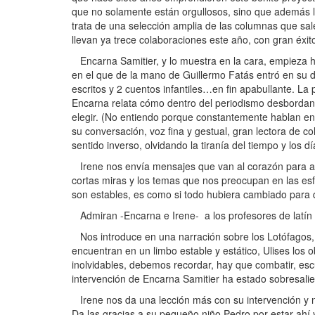
que no solamente están orgullosos, sino que además l
trata de una selección amplia de las columnas que sal
llevan ya trece colaboraciones este año, con gran éxito
Encarna Samitier, y lo muestra en la cara, empieza 
en el que de la mano de Guillermo Fatás entró en su d
escritos y 2 cuentos infantiles…en fin apabullante. La 
Encarna relata cómo dentro del periodismo desbordan
elegir. (No entiendo porque constantemente hablan en 
su conversación, voz fina y gestual, gran lectora de
sentido inverso, olvidando la tiranía del tiempo y lo
Irene nos envía mensajes que van al corazón para amu
cortas miras y los temas que nos preocupan en las esf
son estables, es como si todo hubiera cambiado para 
Admiran -Encarna e Irene- a los profesores de latín 
Nos introduce en una narración sobre los Lotófagos, c
encuentran en un limbo estable y estático, Ulises los o
inolvidables, debemos recordar, hay que combatir, escuc
intervención de Encarna Samitier ha estado sobresali
Irene nos da una lección más con su intervención y n
Da las gracias a su pequeño niño Pedro por estar ahí 