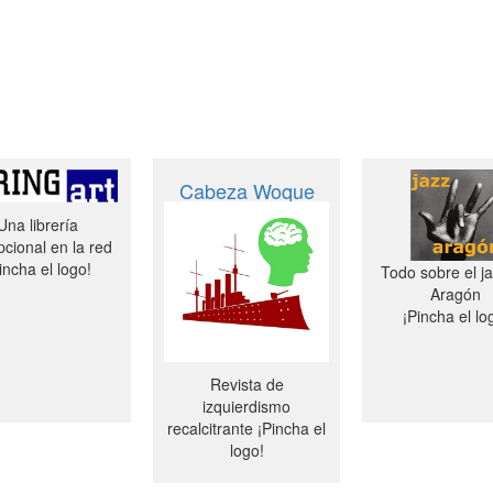
Cabeza Woque
Una librería
cional en la red
incha el logo!
Todo sobre el j
Aragón
¡Pincha el lo
Revista de
izquierdismo
recalcitrante ¡Pincha el
logo!