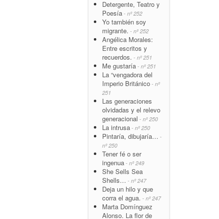
Detergente, Teatro y
Poesía
- nº 252
Yo también soy
migrante.
- nº 252
Angélica Morales:
Entre escritos y
recuerdos.
- nº 251
Me gustaría
- nº 251
La “vengadora del
Imperio Británico
- nº
251
Las generaciones
olvidadas y el relevo
generacional
- nº 250
La intrusa
- nº 250
Pintaría, dibujaría…
-
nº 250
Tener fé o ser
ingenua
- nº 249
She Sells Sea
Shells…
- nº 247
Deja un hilo y que
corra el agua.
- nº 247
Marta Domínguez
Alonso. La flor de