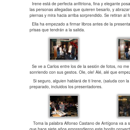
Irene está de perfecta anfitriona, fina y elegante posa
las personas allegadas que quieren besarlo, y abrazar
piernas y mira hacia arriba sorprendido. Se retiran al
Ella ha empezado a firmar libros antes de la presentac
prisas que tendrán a la salida.
Se ve a Carlos entre los de la sesión de fotos, no m
sonriendo con sus gestos. Ole, ole! Alé, alé que emp
Si seguro, alguien hablará de ti Irene, (saluda con l
preparado, incluidos los presentadores.
Toma la palabra Alfonso Castano de Antígona va a ser
que hace siete años emprendieron este bonito proyecto