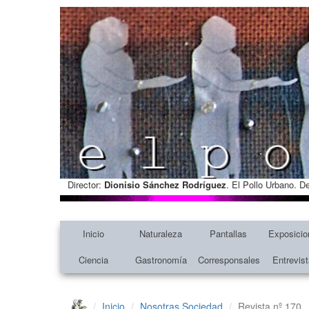
Director:
Dionisio Sánchez Rodríguez
. El Pollo Urbano. D
Inicio
Naturaleza
Pantallas
Exposicio
Ciencia
Gastronomía
Corresponsales
Entrevis
Inicio
Nosotras
Sociedad
Revista nº 170