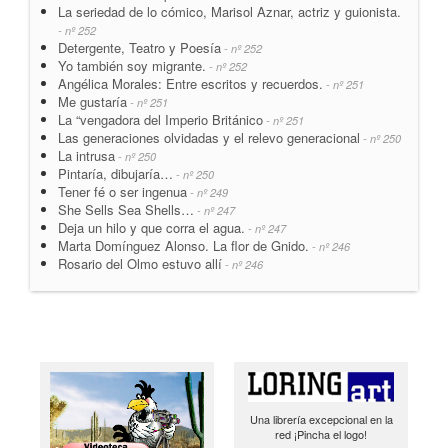
La seriedad de lo cómico, Marisol Aznar, actriz y guionista.
- nº 252
Detergente, Teatro y Poesía
- nº 252
Yo también soy migrante.
- nº 252
Angélica Morales: Entre escritos y recuerdos.
- nº 251
Me gustaría
- nº 251
La “vengadora del Imperio Británico
- nº 251
Las generaciones olvidadas y el relevo generacional
- nº 250
La intrusa
- nº 250
Pintaría, dibujaría…
- nº 250
Tener fé o ser ingenua
- nº 249
She Sells Sea Shells…
- nº 247
Deja un hilo y que corra el agua.
- nº 247
Marta Domínguez Alonso. La flor de Gnido.
- nº 246
Rosario del Olmo estuvo allí
- nº 246
Una librería excepcional en la
red ¡Pincha el logo!