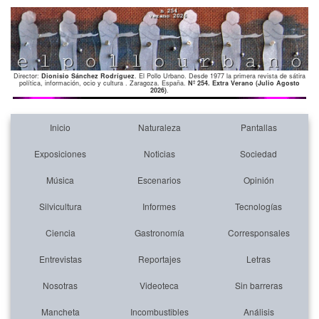
Director:
Dionisio Sánchez Rodríguez
. El Pollo Urbano. Desde 1977 la primera revista de sátira
política, información, ocio y cultura . Zaragoza. España.
Nº 254. Extra Verano (Julio Agosto
2026)
.
Inicio
Naturaleza
Pantallas
Exposiciones
Noticias
Sociedad
Música
Escenarios
Opinión
Silvicultura
Informes
Tecnologías
Ciencia
Gastronomía
Corresponsales
Entrevistas
Reportajes
Letras
Nosotras
Videoteca
Sin barreras
Mancheta
Incombustibles
Análisis