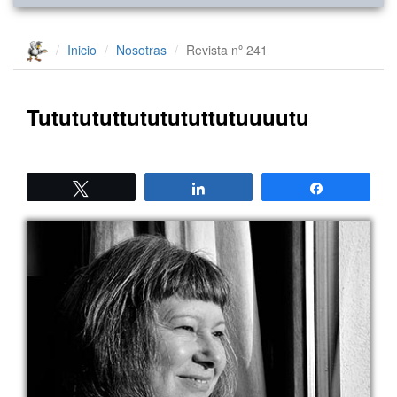
Inicio
Nosotras
Revista nº 241
Tututututtututututtutuuuutu
Twittear
Compartir
Compartir