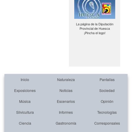
La página de la Diputación
Provincial de Huesca
¡Pincha el logo!
Inicio
Naturaleza
Pantallas
Exposiciones
Noticias
Sociedad
Música
Escenarios
Opinión
Silvicultura
Informes
Tecnologías
Ciencia
Gastronomía
Corresponsales