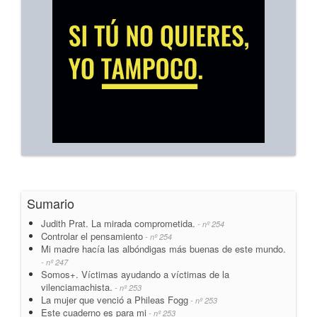
Sumario
Judith Prat. La mirada comprometida.
- nº 254
Controlar el pensamiento
- nº 254
Mi madre hacía las albóndigas más buenas de este mundo.
- nº 247
Somos+. Víctimas ayudando a víctimas de la
vilenciamachista.
- nº 253
La mujer que venció a Phileas Fogg
- nº 253
Este cuaderno es para mi
- nº 253