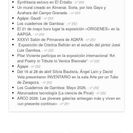
Synthtaxia estuvo en El Entalto
- nº 254
Un mural creado en Almenar, Soria, por Isis Gayo y
Azahara del Campo Granada.
- nº 253
Agápe: Gaudí
- nº 253
Los cuadernos de Gamboa:
- nº 253
El 21 de mayo tuvo lugar la exposición «ORIGENES» en la
AAPGA.
- nº 253
XXXVI Salón de Primavera de ADAFA
- nº 253
Exposición de Cristina Beltrán en el estudio del pintor José
Luis Gamboa.
- nº 252
Pilar Viviente participa en la exposición internacional “Art
and Poetry in Tribute to Venice Biennale”
- nº 252
Ágape
- nº 252
Del 16 al 28 de abril Silvia Bautista, Ángel Laín y David
Vela presentaron INVENTARIO en la sala Arte por un Tubo
de Zaragoza.
- nº 252
Los Cuadernos de Gamboa: Mayo 2026.
- nº 252
Abrumadora tecnología (La ciencia de Pixar)
- nº 252
ARCO 2026: Las jóvenes galerías arriesgan más y viven en
«un presente continuo»
- nº 251