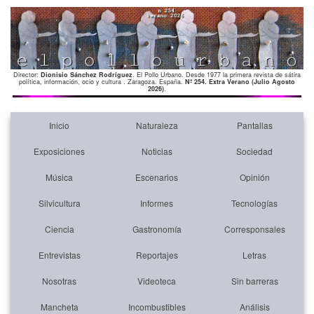
Director:
Dionisio Sánchez Rodríguez
. El Pollo Urbano. Desde 1977 la primera revista de sátira
política, información, ocio y cultura . Zaragoza. España.
Nº 254. Extra Verano (Julio Agosto
2026)
.
Inicio
Naturaleza
Pantallas
Exposiciones
Noticias
Sociedad
Música
Escenarios
Opinión
Silvicultura
Informes
Tecnologías
Ciencia
Gastronomía
Corresponsales
Entrevistas
Reportajes
Letras
Nosotras
Videoteca
Sin barreras
Mancheta
Incombustibles
Análisis