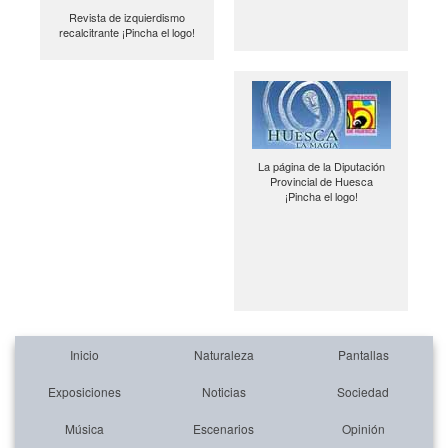
Revista de izquierdismo
recalcitrante ¡Pincha el logo!
La página de la Diputación
Provincial de Huesca
¡Pincha el logo!
Inicio
Naturaleza
Pantallas
Exposiciones
Noticias
Sociedad
Música
Escenarios
Opinión