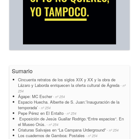
Sumario
Cincuenta retratos de los siglos XIX y XX y la obra de
Lázaro y Laborda enriquecen la oferta cultural de Ágreda
- nº
254
Ágape: MC Escher
- nº 254
Espacio Huecha. Alberite de S. Juan:’Inauguración de la
temporada’
- nº 254
Pepe Pérez en El Entalto
- nº 254
Exposición de Jesús Guallar Rodrigo.“Entre espacios“. En
el Museo Orús.
- nº 254
Criaturas Salvajes en “La Campana Urderground”
- nº 254
Los cuadernos de Gamboa: Postales
- nº 254