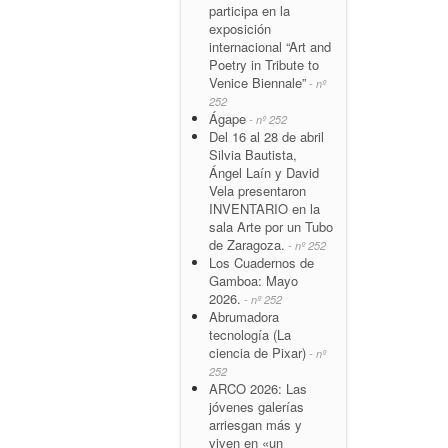
participa en la
exposición
internacional “Art and
Poetry in Tribute to
Venice Biennale”
- nº
252
Ágape
- nº 252
Del 16 al 28 de abril
Silvia Bautista,
Ángel Laín y David
Vela presentaron
INVENTARIO en la
sala Arte por un Tubo
de Zaragoza.
- nº 252
Los Cuadernos de
Gamboa: Mayo
2026.
- nº 252
Abrumadora
tecnología (La
ciencia de Pixar)
- nº
252
ARCO 2026: Las
jóvenes galerías
arriesgan más y
viven en «un