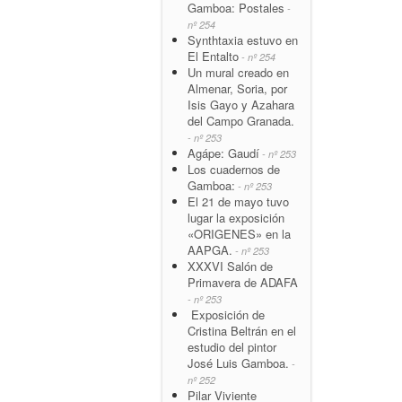
Gamboa: Postales
-
nº 254
Synthtaxia estuvo en
El Entalto
- nº 254
Un mural creado en
Almenar, Soria, por
Isis Gayo y Azahara
del Campo Granada.
- nº 253
Agápe: Gaudí
- nº 253
Los cuadernos de
Gamboa:
- nº 253
El 21 de mayo tuvo
lugar la exposición
«ORIGENES» en la
AAPGA.
- nº 253
XXXVI Salón de
Primavera de ADAFA
- nº 253
Exposición de
Cristina Beltrán en el
estudio del pintor
José Luis Gamboa.
-
nº 252
Pilar Viviente