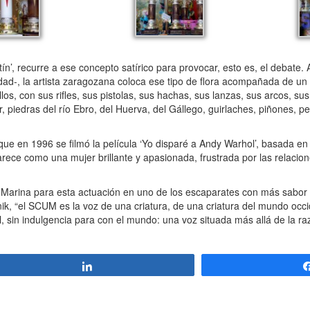
 recurre a ese concepto satírico para provocar, esto es, el debate. A l
ad-, la artista zaragozana coloca ese tipo de flora acompañada de un e
los, con sus rifles, sus pistolas, sus hachas, sus lanzas, sus arcos, sus
 piedras del río Ebro, del Huerva, del Gállego, guirlaches, piñones, pe
que en 1996 se filmó la película ‘Yo disparé a Andy Warhol’, basada en 
aparece como una mujer brillante y apasionada, frustrada por las relaci
Marina para esta actuación en uno de los escaparates con más sabor 
nik, “el SCUM es la voz de una criatura, de una criatura del mundo occi
el, sin indulgencia para con el mundo: una voz situada más allá de la ra
Compartir