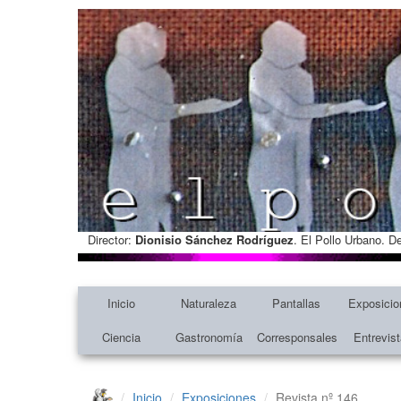
Director:
Dionisio Sánchez Rodríguez
. El Pollo Urbano. D
Inicio
Naturaleza
Pantallas
Exposicio
Ciencia
Gastronomía
Corresponsales
Entrevis
Inicio
Exposiciones
Revista nº 146