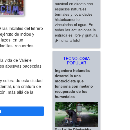
musical en directo con
espacios naturales,
termales y localidades
históricamente
vinculadas al agua. En
as iniciales del letrero
todas las actuaciones la
jército de indios y
entrada es libre y gratuita
 lazos, en un
¡Pincha la foto!
ladillas, recuerdos
TECNOLOGIA
la vida de Valèrie
POPULAR
ones abusivas padecidas
Ingeniero holandés
desarrolla una
y solera de esta ciudad
motocicleta que
funciona con metano
dental, una criatura de
recuperado de los
zón, más allá de la
humedales
Compartir
Por
Lolita Piedrahita