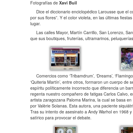
Fotografías de
Xavi Buil
Dice el diccionario enciclopédico Larousse que el c
por sus flores”. Y el color violeta, en las últimas fies
lugar.
Las calles Mayor, Martín Carrillo, San Lorenzo, San 
que sus boutiques, fruterías, ultramarinos, peluquerías
Comercios como ‘Tribamdrum’, ‘Dreams’, ‘Flamingos’, ‘M
‘Quiteria Martín’, entre otros, formaron un cuerpo de 
espíritu políticamente incorrecto que diferencia un bar
regenta nuestro compañero de fatigas Carlos Calvo, en
artista zaragozana Paloma Marina, la cual se basa en 
por Valèrie Solanas. Esta autora, una paciente siquiát
Tras su intento de asesinato a Andy Warhol en 1968 y s
satírico para provocar el debate.