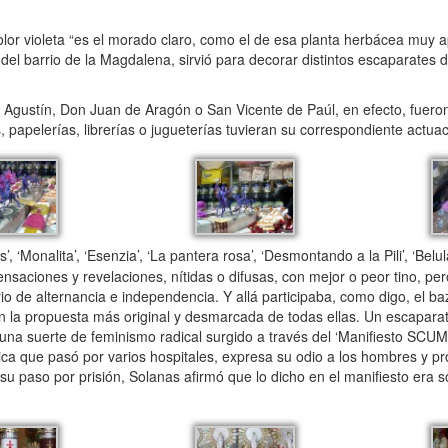
olor violeta “es el morado claro, como el de esa planta herbácea muy a
tas del barrio de la Magdalena, sirvió para decorar distintos escaparates 
Agustín, Don Juan de Aragón o San Vicente de Paúl, en efecto, fuero
, papelerías, librerías o jugueterías tuvieran su correspondiente actuaci
onalita’, ‘Esenzia’, ‘La pantera rosa’, ‘Desmontando a la Pili’, ‘Belul
sensaciones y revelaciones, nítidas o difusas, con mejor o peor tino, p
rio de alternancia e independencia. Y allá participaba, como digo, el b
 la propuesta más original y desmarcada de todas ellas. Un escaparate
una suerte de feminismo radical surgido a través del ‘Manifiesto SCUM
rica que pasó por varios hospitales, expresa su odio a los hombres y p
u paso por prisión, Solanas afirmó que lo dicho en el manifiesto era sol