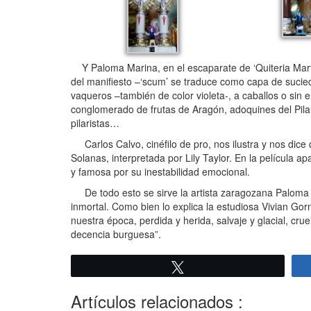
Y Paloma Marina, en el escaparate de ‘Quiteria Martín’,
del manifiesto –‘scum’ se traduce como capa de sucied
vaqueros –también de color violeta-, a caballos o sin el
conglomerado de frutas de Aragón, adoquines del Pilar,
pilaristas…
Carlos Calvo, cinéfilo de pro, nos ilustra y nos dice 
Solanas, interpretada por Lily Taylor. En la película 
y famosa por su inestabilidad emocional.
De todo esto se sirve la artista zaragozana Paloma 
inmortal. Como bien lo explica la estudiosa Vivian Gor
nuestra época, perdida y herida, salvaje y glacial, cru
decencia burguesa”.
Twittear
Artículos relacionados :