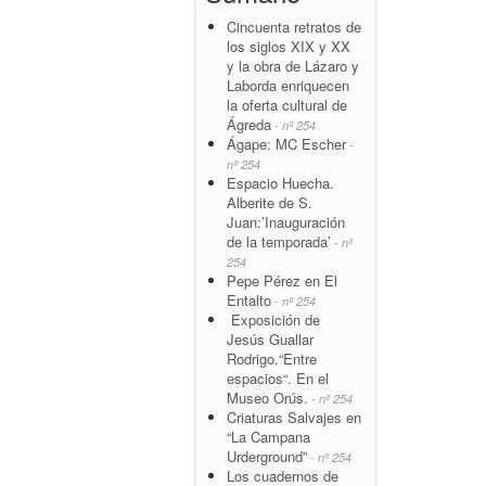
Cincuenta retratos de
los siglos XIX y XX
y la obra de Lázaro y
Laborda enriquecen
la oferta cultural de
Ágreda
- nº 254
Ágape: MC Escher
-
nº 254
Espacio Huecha.
Alberite de S.
Juan:’Inauguración
de la temporada’
- nº
254
Pepe Pérez en El
Entalto
- nº 254
Exposición de
Jesús Guallar
Rodrigo.“Entre
espacios“. En el
Museo Orús.
- nº 254
Criaturas Salvajes en
“La Campana
Urderground”
- nº 254
Los cuadernos de