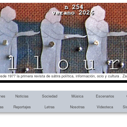
esde 1977 la primera revista de sátira política, información, ocio y cultura . 
nes
Noticias
Sociedad
Música
Escenarios
tas
Reportajes
Letras
Nosotras
Videoteca
Si