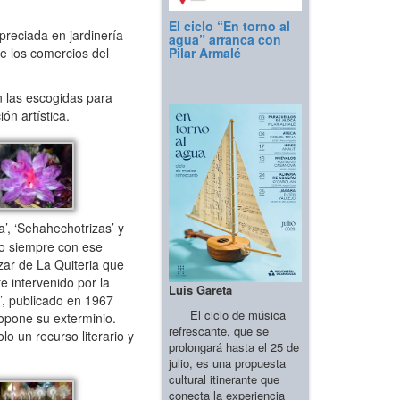
El ciclo “En torno al
preciada en jardinería
agua” arranca con
Pilar Armalé
de los comercios del
n las escogidas para
ón artística.
a’, ‘Sehahechotrizas’ y
ero siempre con ese
azar de La Quiteria que
 intervenido por la
Luis Gareta
’, publicado en 1967
El ciclo de música
ropone su exterminio.
refrescante, que se
o un recurso literario y
prolongará hasta el 25 de
julio, es una propuesta
cultural itinerante que
conecta la experiencia