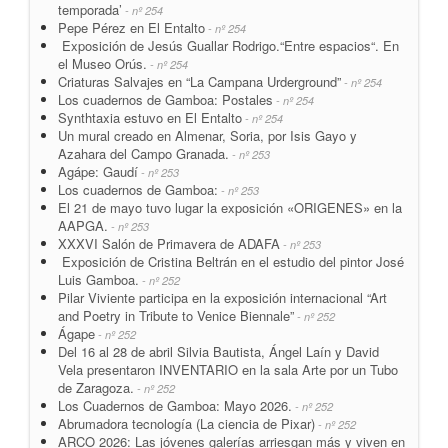
temporada’
- nº 254
Pepe Pérez en El Entalto
- nº 254
Exposición de Jesús Guallar Rodrigo.“Entre espacios“. En
el Museo Orús.
- nº 254
Criaturas Salvajes en “La Campana Urderground”
- nº 254
Los cuadernos de Gamboa: Postales
- nº 254
Synthtaxia estuvo en El Entalto
- nº 254
Un mural creado en Almenar, Soria, por Isis Gayo y
Azahara del Campo Granada.
- nº 253
Agápe: Gaudí
- nº 253
Los cuadernos de Gamboa:
- nº 253
El 21 de mayo tuvo lugar la exposición «ORIGENES» en la
AAPGA.
- nº 253
XXXVI Salón de Primavera de ADAFA
- nº 253
Exposición de Cristina Beltrán en el estudio del pintor José
Luis Gamboa.
- nº 252
Pilar Viviente participa en la exposición internacional “Art
and Poetry in Tribute to Venice Biennale”
- nº 252
Ágape
- nº 252
Del 16 al 28 de abril Silvia Bautista, Ángel Laín y David
Vela presentaron INVENTARIO en la sala Arte por un Tubo
de Zaragoza.
- nº 252
Los Cuadernos de Gamboa: Mayo 2026.
- nº 252
Abrumadora tecnología (La ciencia de Pixar)
- nº 252
ARCO 2026: Las jóvenes galerías arriesgan más y viven en