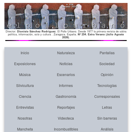
Director:
Dionisio Sánchez Rodríguez
. El Pollo Urbano. Desde 1977 la primera revista de sátira
política, información, ocio y cultura . Zaragoza. España.
Nº 254. Extra Verano (Julio Agosto
2026)
.
Inicio
Naturaleza
Pantallas
Exposiciones
Noticias
Sociedad
Música
Escenarios
Opinión
Silvicultura
Informes
Tecnologías
Ciencia
Gastronomía
Corresponsales
Entrevistas
Reportajes
Letras
Nosotras
Videoteca
Sin barreras
Mancheta
Incombustibles
Análisis