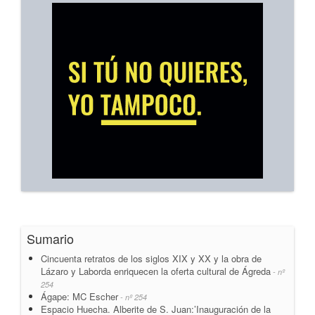
Sumario
Cincuenta retratos de los siglos XIX y XX y la obra de
Lázaro y Laborda enriquecen la oferta cultural de Ágreda
- nº
254
Ágape: MC Escher
- nº 254
Espacio Huecha. Alberite de S. Juan:’Inauguración de la