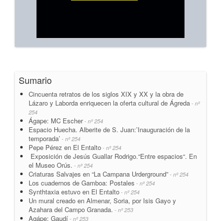
Sumario
Cincuenta retratos de los siglos XIX y XX y la obra de
Lázaro y Laborda enriquecen la oferta cultural de Ágreda
- nº
254
Ágape: MC Escher
- nº 254
Espacio Huecha. Alberite de S. Juan:’Inauguración de la
temporada’
- nº 254
Pepe Pérez en El Entalto
- nº 254
Exposición de Jesús Guallar Rodrigo.“Entre espacios“. En
el Museo Orús.
- nº 254
Criaturas Salvajes en “La Campana Urderground”
- nº 254
Los cuadernos de Gamboa: Postales
- nº 254
Synthtaxia estuvo en El Entalto
- nº 254
Un mural creado en Almenar, Soria, por Isis Gayo y
Azahara del Campo Granada.
- nº 253
Agápe: Gaudí
- nº 253