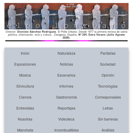
Director:
Dionisio Sánchez Rodríguez
. El Pollo Urbano. Desde 1977 la primera revista de sátira
política, información, ocio y cultura . Zaragoza. España.
Nº 254. Extra Verano (Julio Agosto
2026)
.
Inicio
Naturaleza
Pantallas
Exposiciones
Noticias
Sociedad
Música
Escenarios
Opinión
Silvicultura
Informes
Tecnologías
Ciencia
Gastronomía
Corresponsales
Entrevistas
Reportajes
Letras
Nosotras
Videoteca
Sin barreras
Mancheta
Incombustibles
Análisis