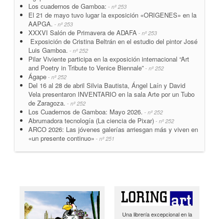
Los cuadernos de Gamboa:
- nº 253
El 21 de mayo tuvo lugar la exposición «ORIGENES» en la
AAPGA.
- nº 253
XXXVI Salón de Primavera de ADAFA
- nº 253
Exposición de Cristina Beltrán en el estudio del pintor José
Luis Gamboa.
- nº 252
Pilar Viviente participa en la exposición internacional “Art
and Poetry in Tribute to Venice Biennale”
- nº 252
Ágape
- nº 252
Del 16 al 28 de abril Silvia Bautista, Ángel Laín y David
Vela presentaron INVENTARIO en la sala Arte por un Tubo
de Zaragoza.
- nº 252
Los Cuadernos de Gamboa: Mayo 2026.
- nº 252
Abrumadora tecnología (La ciencia de Pixar)
- nº 252
ARCO 2026: Las jóvenes galerías arriesgan más y viven en
«un presente continuo»
- nº 251
Una librería excepcional en la