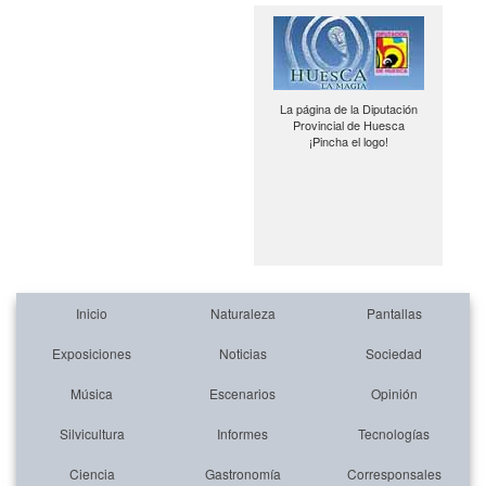
La página de la Diputación
Provincial de Huesca
¡Pincha el logo!
Inicio
Naturaleza
Pantallas
Exposiciones
Noticias
Sociedad
Música
Escenarios
Opinión
Silvicultura
Informes
Tecnologías
Ciencia
Gastronomía
Corresponsales