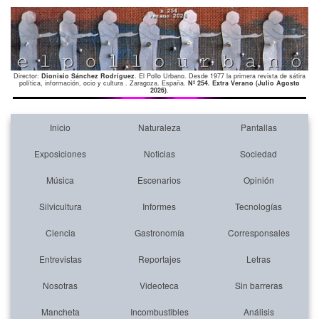
Director:
Dionisio Sánchez Rodríguez
. El Pollo Urbano. Desde 1977 la primera revista de sátira
política, información, ocio y cultura . Zaragoza. España.
Nº 254. Extra Verano (Julio Agosto
2026)
.
Inicio
Naturaleza
Pantallas
Exposiciones
Noticias
Sociedad
Música
Escenarios
Opinión
Silvicultura
Informes
Tecnologías
Ciencia
Gastronomía
Corresponsales
Entrevistas
Reportajes
Letras
Nosotras
Videoteca
Sin barreras
Mancheta
Incombustibles
Análisis