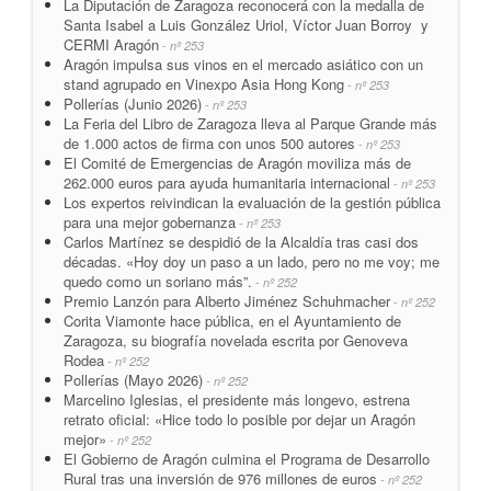
La Diputación de Zaragoza reconocerá con la medalla de
Santa Isabel a Luis González Uriol, Víctor Juan Borroy y
CERMI Aragón
- nº 253
Aragón impulsa sus vinos en el mercado asiático con un
stand agrupado en Vinexpo Asia Hong Kong
- nº 253
Pollerías (Junio 2026)
- nº 253
La Feria del Libro de Zaragoza lleva al Parque Grande más
de 1.000 actos de firma con unos 500 autores
- nº 253
El Comité de Emergencias de Aragón moviliza más de
262.000 euros para ayuda humanitaria internacional
- nº 253
Los expertos reivindican la evaluación de la gestión pública
para una mejor gobernanza
- nº 253
Carlos Martínez se despidió de la Alcaldía tras casi dos
décadas. «Hoy doy un paso a un lado, pero no me voy; me
quedo como un soriano más”.
- nº 252
Premio Lanzón para Alberto Jiménez Schuhmacher
- nº 252
Corita Viamonte hace pública, en el Ayuntamiento de
Zaragoza, su biografía novelada escrita por Genoveva
Rodea
- nº 252
Pollerías (Mayo 2026)
- nº 252
Marcelino Iglesias, el presidente más longevo, estrena
retrato oficial: «Hice todo lo posible por dejar un Aragón
mejor»
- nº 252
El Gobierno de Aragón culmina el Programa de Desarrollo
Rural tras una inversión de 976 millones de euros
- nº 252