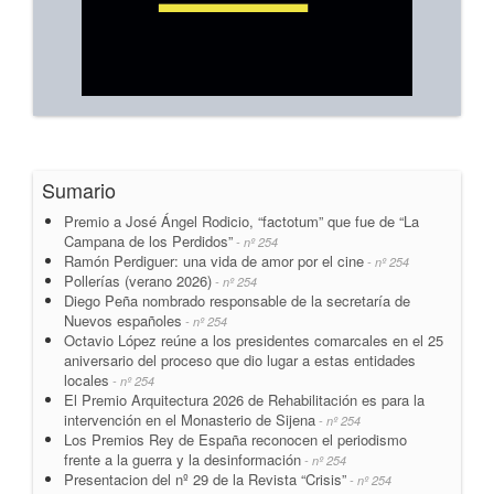
Sumario
Premio a José Ángel Rodicio, “factotum” que fue de “La
Campana de los Perdidos”
- nº 254
Ramón Perdiguer: una vida de amor por el cine
- nº 254
Pollerías (verano 2026)
- nº 254
Diego Peña nombrado responsable de la secretaría de
Nuevos españoles
- nº 254
Octavio López reúne a los presidentes comarcales en el 25
aniversario del proceso que dio lugar a estas entidades
locales
- nº 254
El Premio Arquitectura 2026 de Rehabilitación es para la
intervención en el Monasterio de Sijena
- nº 254
Los Premios Rey de España reconocen el periodismo
frente a la guerra y la desinformación
- nº 254
Presentacion del nº 29 de la Revista “Crisis”
- nº 254