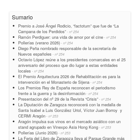
Sumario
Premio a José Ángel Rodicio, “factotum” que fue de “La
Campana de los Perdidos”
- nº 254
Ramón Perdiguer: una vida de amor por el cine
- nº 254
Pollerías (verano 2026)
- nº 254
Diego Peña nombrado responsable de la secretaría de
Nuevos españoles
- nº 254
Octavio López reúne a los presidentes comarcales en el 25
aniversario del proceso que dio lugar a estas entidades
locales
- nº 254
El Premio Arquitectura 2026 de Rehabilitación es para la
intervención en el Monasterio de Sijena
- nº 254
Los Premios Rey de España reconocen el periodismo
frente a la guerra y la desinformación
- nº 254
Presentacion del nº 29 de la Revista “Crisis”
- nº 254
La Diputación de Zaragoza reconocerá con la medalla de
Santa Isabel a Luis González Uriol, Víctor Juan Borroy y
CERMI Aragón
- nº 253
Aragón impulsa sus vinos en el mercado asiático con un
stand agrupado en Vinexpo Asia Hong Kong
- nº 253
Pollerías (Junio 2026)
- nº 253
La Feria del Libro de Zaragoza lleva al Parque Grande más