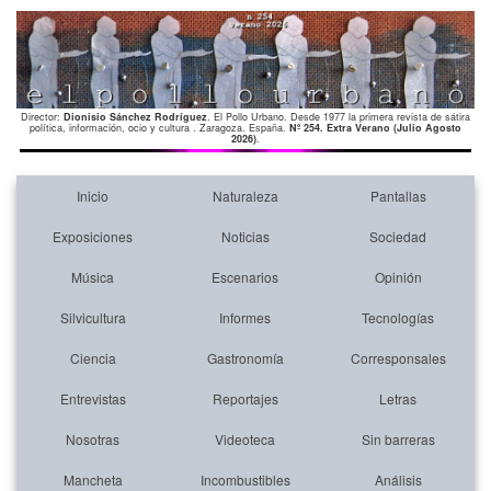
Director:
Dionisio Sánchez Rodríguez
. El Pollo Urbano. Desde 1977 la primera revista de sátira
política, información, ocio y cultura . Zaragoza. España.
Nº 254. Extra Verano (Julio Agosto
2026)
.
Inicio
Naturaleza
Pantallas
Exposiciones
Noticias
Sociedad
Música
Escenarios
Opinión
Silvicultura
Informes
Tecnologías
Ciencia
Gastronomía
Corresponsales
Entrevistas
Reportajes
Letras
Nosotras
Videoteca
Sin barreras
Mancheta
Incombustibles
Análisis