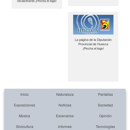
recalcitrante ¡Pincha el logo!
La página de la Diputación
Provincial de Huesca
¡Pincha el logo!
Inicio
Naturaleza
Pantallas
Exposiciones
Noticias
Sociedad
Música
Escenarios
Opinión
Silvicultura
Informes
Tecnologías