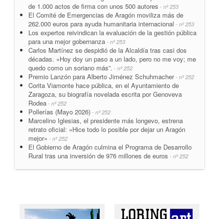
de 1.000 actos de firma con unos 500 autores
- nº 253
El Comité de Emergencias de Aragón moviliza más de
262.000 euros para ayuda humanitaria internacional
- nº 253
Los expertos reivindican la evaluación de la gestión pública
para una mejor gobernanza
- nº 253
Carlos Martínez se despidió de la Alcaldía tras casi dos
décadas. «Hoy doy un paso a un lado, pero no me voy; me
quedo como un soriano más”.
- nº 252
Premio Lanzón para Alberto Jiménez Schuhmacher
- nº 252
Corita Viamonte hace pública, en el Ayuntamiento de
Zaragoza, su biografía novelada escrita por Genoveva
Rodea
- nº 252
Pollerías (Mayo 2026)
- nº 252
Marcelino Iglesias, el presidente más longevo, estrena
retrato oficial: «Hice todo lo posible por dejar un Aragón
mejor»
- nº 252
El Gobierno de Aragón culmina el Programa de Desarrollo
Rural tras una inversión de 976 millones de euros
- nº 252