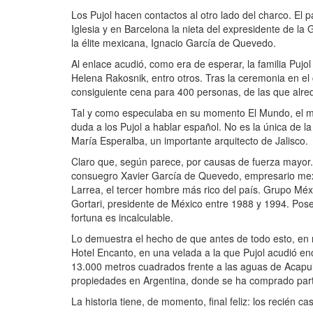
Los Pujol hacen contactos al otro lado del charco. El
Iglesia y en Barcelona la nieta del expresidente de l
la élite mexicana, Ignacio García de Quevedo.
Al enlace acudió, como era de esperar, la familia Pujo
Helena Rakosnik, entro otros. Tras la ceremonia en el
consiguiente cena para 400 personas, de las que alred
Tal y como especulaba en su momento El Mundo, el mat
duda a los Pujol a hablar español. No es la única de l
María Esperalba, un importante arquitecto de Jalisco.
Claro que, según parece, por causas de fuerza mayor.
consuegro Xavier García de Quevedo, empresario mexi
Larrea, el tercer hombre más rico del país. Grupo Méxi
Gortari, presidente de México entre 1988 y 1994. Posee
fortuna es incalculable.
Lo demuestra el hecho de que antes de todo esto, en 
Hotel Encanto, en una velada a la que Pujol acudió e
13.000 metros cuadrados frente a las aguas de Acapulc
propiedades en Argentina, donde se ha comprado parte
La historia tiene, de momento, final feliz: los recién 