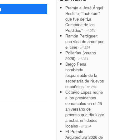
Premio a José Ángel
Compartir
Rodicio, “factotum”
que fue de “La
Campana de los
Perdidos”
- nº 254
Ramón Perdiguer:
una vida de amor por
el cine
- nº 254
Pollerías (verano
2026)
- nº 254
Diego Peña
nombrado
responsable de la
secretaría de Nuevos
españoles
- nº 254
Octavio López reúne
a los presidentes
comarcales en el 25
aniversario del
proceso que dio lugar
a estas entidades
locales
- nº 254
El Premio
Arquitectura 2026 de