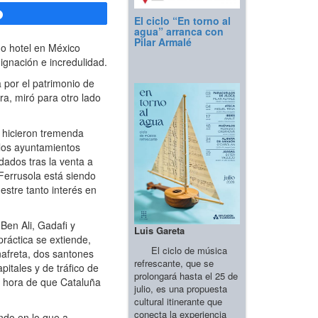
Compartir
El ciclo “En torno al
agua” arranca con
Pilar Armalé
mo hotel en México
ignación e incredulidad.
 por el patrimonio de
ra, miró para otro lado
a hicieron tremenda
 los ayuntamientos
ados tras la venta a
 Ferrusola está siendo
stre tanto interés en
Ben Ali, Gadafi y
Luis Gareta
ráctica se extiende,
El ciclo de música
nafreta, dos santones
refrescante, que se
itales y de tráfico de
prolongará hasta el 25 de
s hora de que Cataluña
julio, es una propuesta
cultural itinerante que
conecta la experiencia
ndo en lo que a