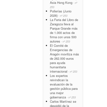
Asia Hong Kong
- nº
253
Pollerías (Junio
2026)
- nº 253
La Feria del Libro de
Zaragoza lleva al
Parque Grande más
de 1.000 actos de
firma con unos 500
autores
- nº 253
El Comité de
Emergencias de
Aragón moviliza más
de 262.000 euros
para ayuda
humanitaria
internacional
- nº 253
Los expertos
reivindican la
evaluación de la
gestión pública para
una mejor
gobernanza
- nº 253
Carlos Martínez se
despidió de la