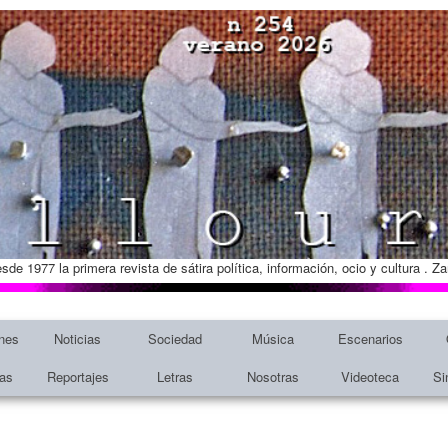
esde 1977 la primera revista de sátira política, información, ocio y cultura . 
nes
Noticias
Sociedad
Música
Escenarios
tas
Reportajes
Letras
Nosotras
Videoteca
Si