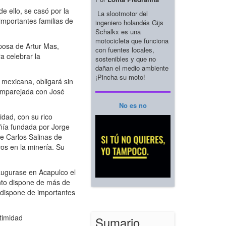
e ello, se casó por la
La slootmotor del
importantes familias de
ingeniero holandés Gijs
Schalkx es una
motocicleta que funciona
sposa de Artur Mas,
con fuentes locales,
a celebrar la
sostenibles y que no
dañan el medio ambiente
¡Pincha su moto!
 mexicana, obligará sin
 emparejada con José
No es no
dad, con su rico
ñía fundada por Jorge
de Carlos Salinas de
os en la minería. Su
augurase en Acapulco el
anto dispone de más de
n dispone de importantes
ntimidad
Sumario