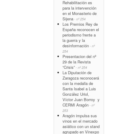
Rehabilitación es
para la intervención
en el Monasterio de
Sijena
- nº 254
Los Premios Rey de
España reconocen el
periodismo frente a
la guerra y la
desinformación
- nº
254
Presentacion del nº
29 de la Revista
“Crisis”
- nº 254
La Diputación de
Zaragoza reconocerá
con la medalla de
Santa Isabel a Luis
González Uriol,
Víctor Juan Borroy y
CERMI Aragón
- nº
253
Aragón impulsa sus
vinos en el mercado
asiático con un stand
agrupado en Vinexpo