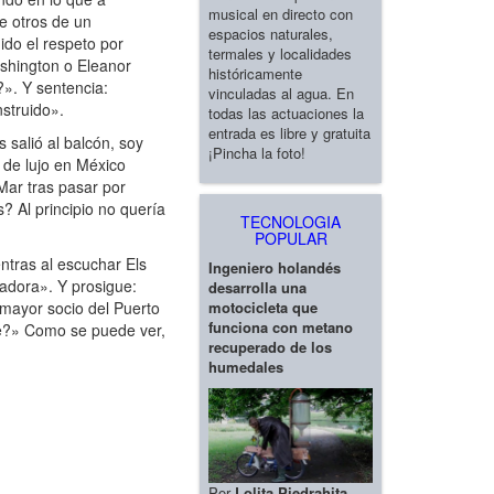
musical en directo con
e otros de un
espacios naturales,
ido el respeto por
termales y localidades
shington o Eleanor
históricamente
». Y sentencia:
vinculadas al agua. En
struido».
todas las actuaciones la
entrada es libre y gratuita
 salió al balcón, soy
¡Pincha la foto!
 de lujo en México
Mar tras pasar por
? Al principio no quería
TECNOLOGIA
POPULAR
ntras al escuchar Els
Ingeniero holandés
radora». Y prosigue:
desarrolla una
motocicleta que
l mayor socio del Puerto
funciona con metano
te?» Como se puede ver,
recuperado de los
humedales
Por
Lolita Piedrahita