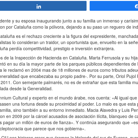
Compartir
dente y su esposa inaugurando junto a su familia un inmenso y carísi
eron por Cataluña como la pólvora, dejando a su paso un reguero de ind
Cataluña es el rechazo creciente a la figura del expresidente, manchada
listas lo consideran un traidor, un oportunista que, envuelto en la señe
uña perdía competitividad, prestigio e inversión extranjera.
os de la Inspección de Hacienda en Cataluña. Marta Ferrusola y su hij
antó en su día la mayor parte de los parques públicos dependientes de
da le reclamó en 2004 mas de 18 millones de euros como tributos adeud
eneralidad que encabezaba su propio padre-. Por su parte, Oriol Pujol
011. Con semejante palmarés, no es de extrañar que esta familia mue
lada desde la Generalidad.
mnium Cultural y experto en el mundo árabe, nos cuenta: «Al igual que 
sasen una fortuna desde su proximidad al poder. Lo malo es que esta p
 familia, sino también a su entorno inmediato. Macia Alavedra y Luis Pe
n en 2009 por la cárcel acusados de asociación ilícita, blanqueo de cap
tras pagar un millón de euros de fianza». Y continúa asegurando que «e
 cleptocracia que parece que nos gobierna».
 CiU nos hicieron creer que éramos la Holanda del sur de Europa, cua