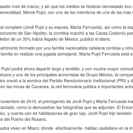
 pasado mes de marzo, y sin que los medios se hicieran demasiado eco d
a Generalidad, Mercè Pujol, con uno de los miembros de una de las más 
l al completo (Jordi Pujol y su esposa, Marta Ferrusola), así como la e
 convento de San Hipólito, la comitiva marchó a las Cavas Codorniú par
edor de un 30% había llegado de México, publicó el diario.
rimonio formado por una familia nacionalista catalana confesa y otra
a familia en realizar una jugada semejante. Marta Pujol Ferrusola está
 Pujol podrá ahora departir largo y tendido, y con mucha mayor comodi
cano y uno de los principales accionistas de Grupo México, la compa
co creció a la sombra del Partido Revolucionario Institucional (PRI) y 
n las minas de Cananea, la red ferroviaria pública e importantes activ
noviembre de 2010, el primógenito de Jordi Pujol y Marta Ferrusola in
ncantado, como lo demuestran las fotografías que se adjuntan. El Enc
o, y cuenta con 44 habitaciones de gran lujo. Jordi Pujol hijo tambié
 del Puerto del Rosario.
casados viven en Miami, donde -efectivamente- hablan castellano en la i