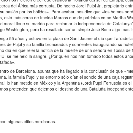
ca del África más corrupta. De hecho Jordi Pujol Jr., propietario entr
u pasión por los bólidos». Para acabar, nos dice que «les hemos perd
os, está más cerca de Imelda Marcos que de patriotas como Martha Wa
d moral tiene su marido para reclamar la independencia de Catalunya?
rge Washington, pero ha resultado ser un simple José Bono algo mas in
engo 55 años y estuve en la plaza de Sant Jaume el día que Tarradellas
nes de Pujol y su familia bronceados y sonrientes inaugurando su hotel
mo día en que releí la noticia de la muerte de una señora en Tossa de 
CiU, se me heló la sangre. ¿Por quién nos han tomado todos estos años
stafada».
centro de Barcelona, apunta que ha llegado a la conclusión de que «mie
, la familia Pujol y su entorno sólo oían el sonido de una caja regist
ral, lo han metido en México y la Argentina (Jordi Pujol Ferrusola es e
 manos pretenden que dejemos el destino de una Cataluña independien
 con algunas élites mexicanas.