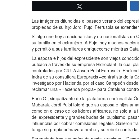
Twittear
Las imágenes difundidas el pasado verano del expresi
propiedad de su hijo Jordi Pujol Ferrusola se extendi
Si algo une hoy a nacionalistas y no nacionalistas en 
su familia en el extranjero. A Pujol hoy muchos naciona
y permitió a sus familiares enriquecerse mientras Catal
La esposa e hijos del expresidente son viejos conocid
butxaca a través de su empresa Hidroplant, la cual pl
controlados por CiU. A Josep Pujol Ferrusola, Hacien
Indra de su consultora Europraxis –contratista de la G
investigado por Hacienda por el caso Campeón desde 2
reclamar una «Hacienda propia» para Cataluña contro
Enric O., simpatizante de la plataforma nacionalista Ó
Mubarak, Jordi Pujol toleró que su esposa e hijos ama
como en el caso de los líderes africanos, no solo a la
del expresidente y grandes budas del pujolismo, pasaro
influencias por cobrar comisiones ilegales. Salieron 
tenga su propia primavera árabe y se rebele contra la
Parapetado tras sus gafas de pasta, prosigue: «Desde