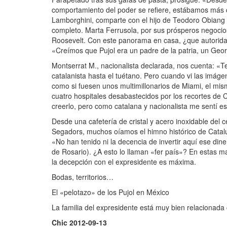
comportamiento del poder se refiere, estábamos más cer
Lamborghini, comparte con el hijo de Teodoro Obiang s
completo. Marta Ferrusola, por sus prósperos negoci
Roosevelt. Con este panorama en casa, ¿que autorida
«Creímos que Pujol era un padre de la patria, un Geo
Montserrat M., nacionalista declarada, nos cuenta: «T
catalanista hasta el tuétano. Pero cuando vi las imáge
como si fuesen unos multimillonarios de Miami, el mis
cuatro hospitales desabastecidos por los recortes de 
creerlo, pero como catalana y nacionalista me sentí e
Desde una cafetería de cristal y acero inoxidable del 
Segadors, muchos oíamos el himno histórico de Cataluña
«No han tenido ni la decencia de invertir aquí ese dine
de Rosario). ¿A esto lo llaman «fer país»? En estas
la decepción con el expresidente es máxima.
Bodas, territorios…
El «pelotazo» de los Pujol en México
La familia del expresidente está muy bien relacionada
Chic 2012-09-13