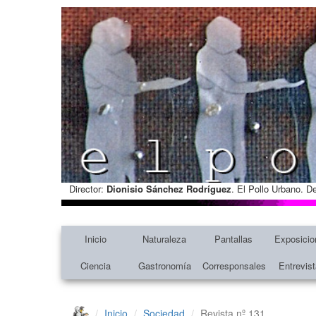
Director:
Dionisio Sánchez Rodríguez
. El Pollo Urbano. D
Inicio
Naturaleza
Pantallas
Exposicio
Ciencia
Gastronomía
Corresponsales
Entrevis
Inicio
Sociedad
Revista nº 131