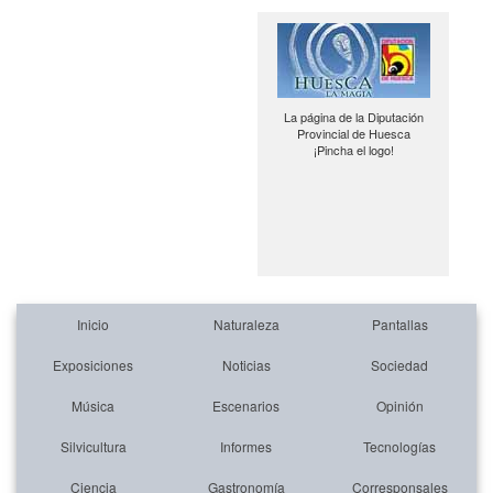
La página de la Diputación
Provincial de Huesca
¡Pincha el logo!
Inicio
Naturaleza
Pantallas
Exposiciones
Noticias
Sociedad
Música
Escenarios
Opinión
Silvicultura
Informes
Tecnologías
Ciencia
Gastronomía
Corresponsales