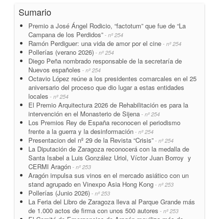
Sumario
Premio a José Ángel Rodicio, “factotum” que fue de “La
Campana de los Perdidos”
- nº 254
Ramón Perdiguer: una vida de amor por el cine
- nº 254
Pollerías (verano 2026)
- nº 254
Diego Peña nombrado responsable de la secretaría de
Nuevos españoles
- nº 254
Octavio López reúne a los presidentes comarcales en el 25
aniversario del proceso que dio lugar a estas entidades
locales
- nº 254
El Premio Arquitectura 2026 de Rehabilitación es para la
intervención en el Monasterio de Sijena
- nº 254
Los Premios Rey de España reconocen el periodismo
frente a la guerra y la desinformación
- nº 254
Presentacion del nº 29 de la Revista “Crisis”
- nº 254
La Diputación de Zaragoza reconocerá con la medalla de
Santa Isabel a Luis González Uriol, Víctor Juan Borroy y
CERMI Aragón
- nº 253
Aragón impulsa sus vinos en el mercado asiático con un
stand agrupado en Vinexpo Asia Hong Kong
- nº 253
Pollerías (Junio 2026)
- nº 253
La Feria del Libro de Zaragoza lleva al Parque Grande más
de 1.000 actos de firma con unos 500 autores
- nº 253