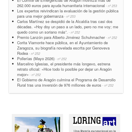
El Comité de Emergencias de Aragón moviliza más de
262.000 euros para ayuda humanitaria internacional
- nº 253
Los expertos reivindican la evaluación de la gestión pública
para una mejor gobernanza
- nº 253
Carlos Martínez se despidió de la Alcaldía tras casi dos
décadas. «Hoy doy un paso a un lado, pero no me voy; me
quedo como un soriano más”.
- nº 252
Premio Lanzón para Alberto Jiménez Schuhmacher
- nº 252
Corita Viamonte hace pública, en el Ayuntamiento de
Zaragoza, su biografía novelada escrita por Genoveva
Rodea
- nº 252
Pollerías (Mayo 2026)
- nº 252
Marcelino Iglesias, el presidente más longevo, estrena
retrato oficial: «Hice todo lo posible por dejar un Aragón
mejor»
- nº 252
El Gobierno de Aragón culmina el Programa de Desarrollo
Rural tras una inversión de 976 millones de euros
- nº 252
Una librería excepcional en la