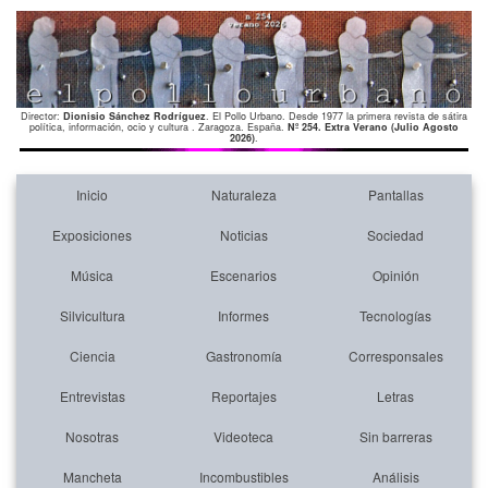
Director:
Dionisio Sánchez Rodríguez
. El Pollo Urbano. Desde 1977 la primera revista de sátira
política, información, ocio y cultura . Zaragoza. España.
Nº 254. Extra Verano (Julio Agosto
2026)
.
Inicio
Naturaleza
Pantallas
Exposiciones
Noticias
Sociedad
Música
Escenarios
Opinión
Silvicultura
Informes
Tecnologías
Ciencia
Gastronomía
Corresponsales
Entrevistas
Reportajes
Letras
Nosotras
Videoteca
Sin barreras
Mancheta
Incombustibles
Análisis