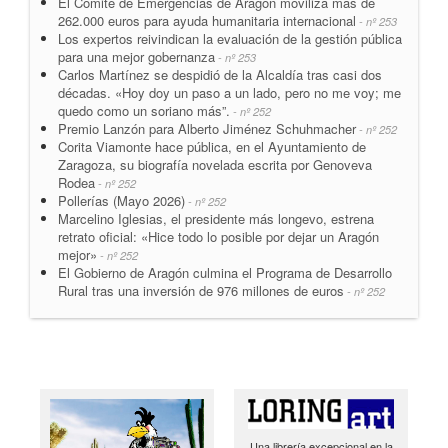
El Comité de Emergencias de Aragón moviliza más de
262.000 euros para ayuda humanitaria internacional
- nº 253
Los expertos reivindican la evaluación de la gestión pública
para una mejor gobernanza
- nº 253
Carlos Martínez se despidió de la Alcaldía tras casi dos
décadas. «Hoy doy un paso a un lado, pero no me voy; me
quedo como un soriano más”.
- nº 252
Premio Lanzón para Alberto Jiménez Schuhmacher
- nº 252
Corita Viamonte hace pública, en el Ayuntamiento de
Zaragoza, su biografía novelada escrita por Genoveva
Rodea
- nº 252
Pollerías (Mayo 2026)
- nº 252
Marcelino Iglesias, el presidente más longevo, estrena
retrato oficial: «Hice todo lo posible por dejar un Aragón
mejor»
- nº 252
El Gobierno de Aragón culmina el Programa de Desarrollo
Rural tras una inversión de 976 millones de euros
- nº 252
Una librería excepcional en la