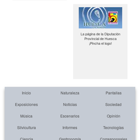
La página de la Diputación
Provincial de Huesca
¡Pincha el logo!
Inicio
Naturaleza
Pantallas
Exposiciones
Noticias
Sociedad
Música
Escenarios
Opinión
Silvicultura
Informes
Tecnologías
Ciencia
Gastronomía
Corresponsales