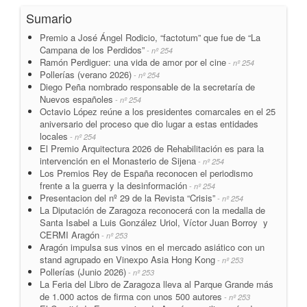
Sumario
Premio a José Ángel Rodicio, “factotum” que fue de “La
Campana de los Perdidos”
- nº 254
Ramón Perdiguer: una vida de amor por el cine
- nº 254
Pollerías (verano 2026)
- nº 254
Diego Peña nombrado responsable de la secretaría de
Nuevos españoles
- nº 254
Octavio López reúne a los presidentes comarcales en el 25
aniversario del proceso que dio lugar a estas entidades
locales
- nº 254
El Premio Arquitectura 2026 de Rehabilitación es para la
intervención en el Monasterio de Sijena
- nº 254
Los Premios Rey de España reconocen el periodismo
frente a la guerra y la desinformación
- nº 254
Presentacion del nº 29 de la Revista “Crisis”
- nº 254
La Diputación de Zaragoza reconocerá con la medalla de
Santa Isabel a Luis González Uriol, Víctor Juan Borroy y
CERMI Aragón
- nº 253
Aragón impulsa sus vinos en el mercado asiático con un
stand agrupado en Vinexpo Asia Hong Kong
- nº 253
Pollerías (Junio 2026)
- nº 253
La Feria del Libro de Zaragoza lleva al Parque Grande más
de 1.000 actos de firma con unos 500 autores
- nº 253