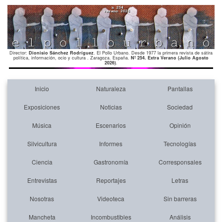
Director:
Dionisio Sánchez Rodríguez
. El Pollo Urbano. Desde 1977 la primera revista de sátira
política, información, ocio y cultura . Zaragoza. España.
Nº 254. Extra Verano (Julio Agosto
2026)
.
Inicio
Naturaleza
Pantallas
Exposiciones
Noticias
Sociedad
Música
Escenarios
Opinión
Silvicultura
Informes
Tecnologías
Ciencia
Gastronomía
Corresponsales
Entrevistas
Reportajes
Letras
Nosotras
Videoteca
Sin barreras
Mancheta
Incombustibles
Análisis