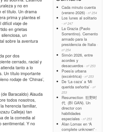
uraleza y no en
Cada minuto cuenta
 el título. Un drama
(verano 2026)
- nº 254
era prima y plantea el
Los lunes al solitario
ifícil viaje de
- nº 247
La Grazia (Paolo
tido en grietas
Sorrentino). Cemento
 silenciosa, un
armado para la
al sobre la aventura
presidencia de Italia
-
nº 254
Simón 2026, entre
da por dos
acordes y
ente cerrado, racial y
desacuerdos
- nº 253
atienda tanto a lo
Poesía urbana
. Un título importante
(excéntrica)
- nº 253
leno rodaje de ‘Chinas’,
De ‘La caza’ a ‘Mi
querida señorita’
- nº
253
a (de Baracaldo) Alauda
Resurrection 狂野时
obre todos nosotros,
代 (BI GAN). Un
a herencia familiar,
director con
zazu Calleja) tan
habilidades
sa de la comedia al
especiales
- nº 253
o sentimental. Y no
Alan Lomax en “A
complete unknown”
-