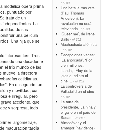
nº 253
na modélica ópera prima
Una batalla tras otra
sos, puntuado por
(Paul Thomas
Se trata de un
Anderson). La
revolución no será
es independientes. La
televisada
turalidad de sus
- nº 253
‘Queer me’, de Irene
onstruir una película
Bailo
- nº 252
erdos. Una hija que se
Muchachada atómica
- nº 252
Decepciones varias:
e interesantes: ‘Tres
‘La ahorcada’, ‘Por
aciones de una decadente
cien millones’,
en el frío mundo de las
‘Landa’, ‘Eloy de la
e mueve la directora
iglesia, adicto al
cobardías cotidianas.
cine’…
- nº 252
les”. En el segundo, un
La controversia de
sión y movilidad, con
Valladolid en el cine
-
osa e irregular, pero
nº 252
La tarta del
n grave accidente, que
presidente. La niña y
cidez y sorpresa, todo
el gallo en el país de
Sadam
- nº 252
primer largometraje,
Almodóvar y el
amargor (navideño)
a de maduración tardía
-