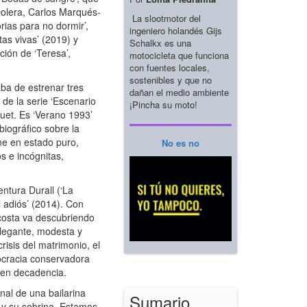
 Dolera, Carlos Marqués-
La slootmotor del
rias para no dormir’,
ingeniero holandés Gijs
as vivas’ (2019) y
Schalkx es una
ción de ‘Teresa’,
motocicleta que funciona
con fuentes locales,
sostenibles y que no
ba de estrenar tres
dañan el medio ambiente
 de la serie ‘Escenario
¡Pincha su moto!
uet. Es ‘Verano 1993’
biográfico sobre la
ine en estado puro,
No es no
s e incógnitas,
ntura Durall (‘La
l adiós’ (2014). Con
 costa va descubriendo
elegante, modesta y
crisis del matrimonio, el
tocracia conservadora
 en decadencia.
nal de una bailarina
Sumario
 y su sobrina. Estamos