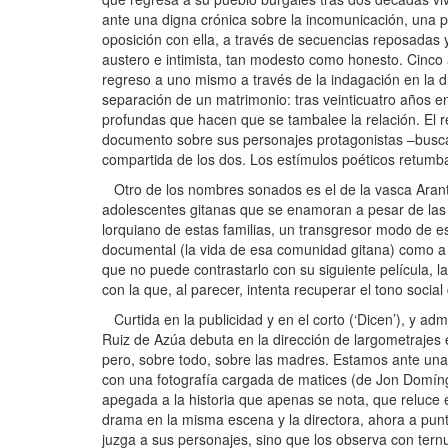
ante una digna crónica sobre la incomunicación, una 
oposición con ella, a través de secuencias reposadas y
austero e intimista, tan modesto como honesto. Cinco 
regreso a uno mismo a través de la indagación en la dua
separación de un matrimonio: tras veinticuatro años e
profundas que hacen que se tambalee la relación. El r
documento sobre sus personajes protagonistas –buscán
compartida de los dos. Los estímulos poéticos retumban
Otro de los nombres sonados es el de la vasca Arantx
adolescentes gitanas que se enamoran a pesar de las o
lorquiano de estas familias, un transgresor modo de es
documental (la vida de esa comunidad gitana) como a l
que no puede contrastarlo con su siguiente película, l
con la que, al parecer, intenta recuperar el tono social
Curtida en la publicidad y en el corto (‘Dicen’), y a
Ruiz de Azúa debuta en la dirección de largometrajes e
pero, sobre todo, sobre las madres. Estamos ante una s
con una fotografía cargada de matices (de Jon Domíngu
apegada a la historia que apenas se nota, que reluce 
drama en la misma escena y la directora, ahora a punt
juzga a sus personajes, sino que los observa con ternur