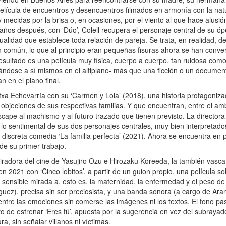
película de encuentros y desencuentros filmados en armonía con la nat
 mecidas por la brisa o, en ocasiones, por el viento al que hace alusión
años después, con ‘Dúo’, Colell recupera el personaje central de su óp
lidad que establece toda relación de pareja. Se trata, en realidad, del d
n común, lo que al principio eran pequeñas fisuras ahora se han conver
esultado es una película muy física, cuerpo a cuerpo, tan ruidosa como
dose a sí mismos en el altiplano- más que una ficción o un document
 en el plano final.
a Echevarría con su ‘Carmen y Lola’ (2018), una historia protagoniza
bjeciones de sus respectivas familias. Y que encuentran, entre el ambi
cape al machismo y al futuro trazado que tienen previsto. La directora 
o sentimental de sus dos personajes centrales, muy bien interpretados
a discreta comedia ‘La familia perfecta’ (2021). Ahora se encuentra en p
 de su primer trabajo.
dmiradora del cine de Yasujiro Ozu e Hirozaku Koreeda, la también vasc
n 2021 con ‘Cinco lobitos’, a partir de un guion propio, una película s
ensible mirada a, esto es, la maternidad, la enfermedad y el peso de l
ez), precisa sin ser preciosista, y una banda sonora (a cargo de Aran
entre las emociones sin comerse las imágenes ni los textos. El tono pa
o de estrenar ‘Eres tú’, apuesta por la sugerencia en vez del subrayad
a, sin señalar villanos ni víctimas.