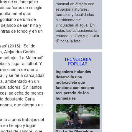
tras de su innegable
musical en directo con
s compañeras de colegio
espacios naturales,
adulta, en el que
termales y localidades
tagonismo de una de
históricamente
vinculadas al agua. En
 dejando de ser niña y
todas las actuaciones la
ntras de fondo y en un
entrada es libre y gratuita
¡Pincha la foto!
as’ (2015), ‘Sol de
no, Alejandro Cortés,
ometraje, ‘La Maternal’
TECNOLOGIA
er y jugar al fútbol. Y
POPULAR
arán cuenta de que la
Ingeniero holandés
l, y se ríe a carcajadas
desarrolla una
ra, ambientado en un
motocicleta que
puladores. Sin llantos
funciona con metano
recuperado de los
veces, se echa de menos
humedales
nte debutante Carla
Tangana, que otorgan un
unto a unos trabajos del
an en tiempo y lugar
 ‘Bodas de sangre’, que
Por
Lolita Piedrahita