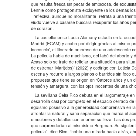
que resulta fresca sin pecar de ambiciosa, de exquis
Lennie como protagonista excluyente (a los demás los q
–reflexiva, aunque no moralizante- retrata a una trein
viudo vuelve a casarse buscará recuperar los años per
de corazón.
La castellonense Lucía Alemany estudia en la escuela
Madrid (ECAM) y acaba por dirigir gracias al mismo pro
inocencia’, el itinerario amoroso de una adolescente 
La película habla de machismo, del tabú del aborto y de
Acaso solo se trate de reflejar una situación para situ
de estrenar ‘Mari(dos)’ (2022) y codirige con Leticia 
escena y recurre a largos planos o barridos sin foco q
propuesta que tiene su origen en ‘Catorce años y un día
tensión y amargura, con los ojos inocentes de una chi
La sevillana Celia Rico debuta en el largometraje en 
desarrolla casi por completo en el espacio cerrado de u
egoísmo posesivo a la generosidad comprensiva en la r
afrontar la natural y sana separación que marca el ace
emociones y detalles con enorme sutileza. Las dos pro
que sorprenderían al mismísimo Bergman. Su siguiente
película”, dice Rico, “había una mirada hacia atrás,