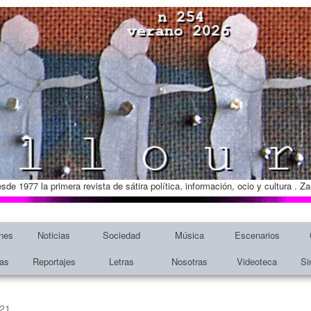
esde 1977 la primera revista de sátira política, información, ocio y cultura . 
nes
Noticias
Sociedad
Música
Escenarios
tas
Reportajes
Letras
Nosotras
Videoteca
Si
221