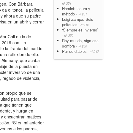
agen. Con Bárbara
nº 251
Hamlet: locura y
da el tono), la película
método
- nº 251
a y ahora que su padre
Luigi Zampa. Seis
sa en un abrir y cerrar
películas
- nº 251
‘Siempre es invierno’
- nº 250
ar Coll en la de
Ray-mundo, siga esa
n 2019 con ‘La
sombra
- nº 250
 la tiranía del marido.
Par de diables
- nº 247
una reflexión de ello.
to. Alemany, que acaba
miaje de la puesta en
ácter inversivo de una
, regado de violencia,
ion propio que se
cultad para pasar del
ra que tienen que
ndente, y hurga en
a y encuentran matices
ión. “Si en mi anterior
 vemos a los padres,