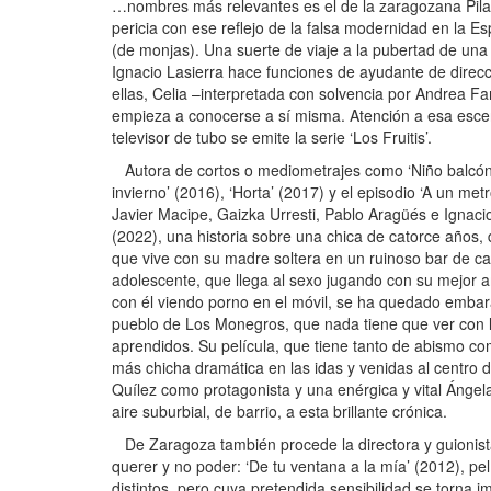
…nombres más relevantes es el de la zaragozana Pilar
pericia con ese reflejo de la falsa modernidad en la 
(de monjas). Una suerte de viaje a la pubertad de una 
Ignacio Lasierra hace funciones de ayudante de direcc
ellas, Celia –interpretada con solvencia por Andrea F
empieza a conocerse a sí misma. Atención a esa escen
televisor de tubo se emite la serie ‘Los Fruitis’.
Autora de cortos o mediometrajes como ‘Niño balcón’ 
invierno’ (2016), ‘Horta’ (2017) y el episodio ‘A un met
Javier Macipe, Gaizka Urresti, Pablo Aragüés e Ignacio
(2022), una historia sobre una chica de catorce años, d
que vive con su madre soltera en un ruinoso bar de ca
adolescente, que llega al sexo jugando con su mejor am
con él viendo porno en el móvil, se ha quedado emba
pueblo de Los Monegros, que nada tiene que ver con l
aprendidos. Su película, que tiene tanto de abismo co
más chicha dramática en las idas y venidas al centro 
Quílez como protagonista y una enérgica y vital Ánge
aire suburbial, de barrio, a esta brillante crónica.
De Zaragoza también procede la directora y guionista 
querer y no poder: ‘De tu ventana a la mía’ (2012), pe
distintos, pero cuya pretendida sensibilidad se torna 