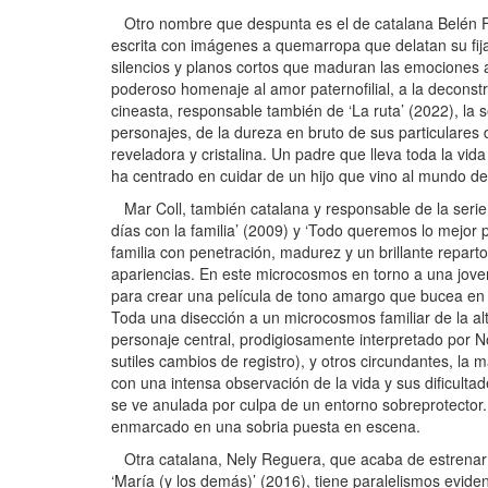
Otro nombre que despunta es el de catalana Belén Fu
escrita con imágenes a quemarropa que delatan su fija
silencios y planos cortos que maduran las emociones 
poderoso homenaje al amor paternofilial, a la deconstr
cineasta, responsable también de ‘La ruta’ (2022), la s
personajes, de la dureza en bruto de sus particulares 
reveladora y cristalina. Un padre que lleva toda la vid
ha centrado en cuidar de un hijo que vino al mundo d
Mar Coll, también catalana y responsable de la serie 
días con la familia’ (2009) y ‘Todo queremos lo mejor
familia con penetración, madurez y un brillante repar
apariencias. En este microcosmos en torno a una joven
para crear una película de tono amargo que bucea en l
Toda una disección a un microcosmos familiar de la al
personaje central, prodigiosamente interpretado por N
sutiles cambios de registro), y otros circundantes, la
con una intensa observación de la vida y sus dificult
se ve anulada por culpa de un entorno sobreprotector. E
enmarcado en una sobria puesta en escena.
Otra catalana, Nely Reguera, que acaba de estrenar ‘L
‘María (y los demás)’ (2016), tiene paralelismos evide