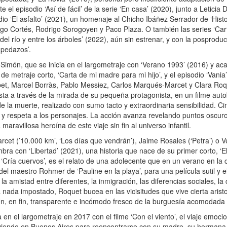
 el episodio ‘Así de fácil’ de la serie ‘En casa’ (2020), junto a Leticia
o ‘El asfalto’ (2021), un homenaje al Chicho Ibáñez Serrador de ‘Histo
igo Cortés, Rodrigo Sorogoyen y Paco Plaza. O también las series ‘Cart
el río y entre los árboles’ (2022), aún sin estrenar, y con la posproduc
 pedazos’.
imón, que se inicia en el largometraje con ‘Verano 1993’ (2016) y aca
 de metraje corto, ‘Carta de mi madre para mi hijo’, y el episodio ‘Vania’
Albet, Marcel Borràs, Pablo Messiez, Carlos Marqués-Marcet y Clara Roq
sta a través de la mirada de su pequeña protagonista, en un filme auto
de la muerte, realizado con sumo tacto y extraordinaria sensibilidad. C
es y respeta a los personajes. La acción avanza revelando puntos oscuro
aravillosa heroína de este viaje sin fin al universo infantil.
et (’10.000 km’, ‘Los días que vendrán’), Jaime Rosales (‘Petra’) o Ve
ra con ‘Libertad’ (2021), una historia que nace de su primer corto, ‘E
 ‘Cría cuervos’, es el relato de una adolecente que en un verano en la
l maestro Rohmer de ‘Pauline en la playa’, para una película sutil y 
a amistad entre diferentes, la inmigración, las diferencias sociales, la 
a nada impostado, Roquet bucea en las vicisitudes que vive cierta aris
 Un, en fin, transparente e incómodo fresco de la burguesía acomodada
n el largometraje en 2017 con el filme ‘Con el viento’, el viaje emocio
iviendo en Buenos Aires para reencontrarse con su madre, su hermana