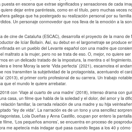
ita puesta en escena que extrae significados y sensaciones de cada im
uiere dejar entre paréntesis, como en el título, pero muchas veces no 
tañera gallega que ha postergado su realización personal por su famili
didos. Un personaje conmovedor que nos lleva de la emoción a la sonri
 de cine de Cataluña (ESCAC), desarrolla el proyecto de la mano de M
ductor de Icíar Bollaín. Así, su debut en el largometraje se produce e
confinada en un pueblo del Levante español con una madre que consiente
l maltrato a la mujer, pero no se trata de eso. O, mejor, no quiere ser 
arnos en un delicado tratado de la impostura, la mentira o el fingimien
Dolera e Irene Moray la serie ‘Vida perfecta’ (2021), escamotea el anda
ue nos transmiten la subjetividad de la protagonista, acentuando el car
’ (2013), el primer corto profesional de su carrera. Un trabajo notable
ca que el mundo le quiere arrebatar.
2018 con ‘Viaje al cuarto de una madre’ (2018), intenso drama con gu
na casa, un filme que habla de la soledad y el dolor, del amor y la difi
elación familiar, la cerrada relación de una madre y su hija veinteañe
ptado “ley de vida”. La narración es de un tono y una sencillez sorpre
tagonistas, Lola Dueñas y Anna Castillo, ocupan por entero la pantall
 filme, ‘Los pequeños amores’, se encuentra en proceso de posproducc
 ahora me apetecía más indagar qué pasa cuando llegas a los 40 y cómo