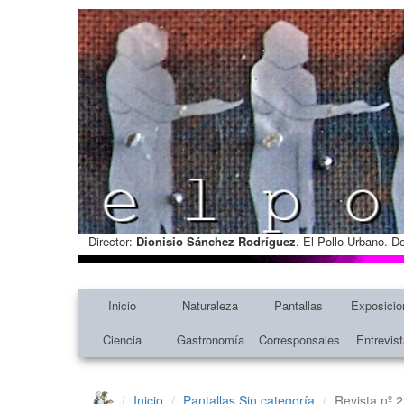
Director:
Dionisio Sánchez Rodríguez
. El Pollo Urbano. D
Inicio
Naturaleza
Pantallas
Exposicio
Ciencia
Gastronomía
Corresponsales
Entrevis
Inicio
Pantallas
Sin categoría
Revista nº 