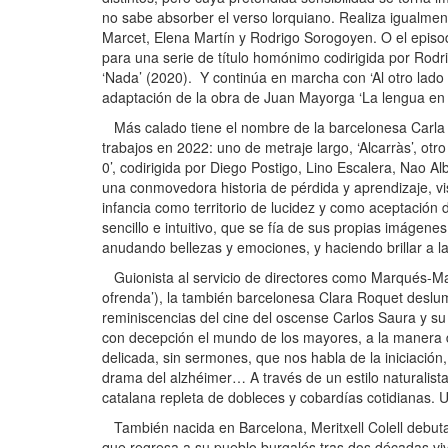
no sabe absorber el verso lorquiano. Realiza igualmente
Marcet, Elena Martín y Rodrigo Sorogoyen. O el episodi
para una serie de título homónimo codirigida por Rodr
‘Nada’ (2020). Y continúa en marcha con ‘Al otro lado d
adaptación de la obra de Juan Mayorga ‘La lengua en
Más calado tiene el nombre de la barcelonesa Carla S
trabajos en 2022: uno de metraje largo, ‘Alcarràs’, otro
0’, codirigida por Diego Postigo, Lino Escalera, Nao 
una conmovedora historia de pérdida y aprendizaje, vi
infancia como territorio de lucidez y como aceptación 
sencillo e intuitivo, que se fía de sus propias imágen
anudando bellezas y emociones, y haciendo brillar a la m
Guionista al servicio de directores como Marqués-Marc
ofrenda’), la también barcelonesa Clara Roquet deslumb
reminiscencias del cine del oscense Carlos Saura y su
con decepción el mundo de los mayores, a la manera de
delicada, sin sermones, que nos habla de la iniciación, l
drama del alzhéimer… A través de un estilo naturalist
catalana repleta de dobleces y cobardías cotidianas.
También nacida en Barcelona, Meritxell Colell debuta e
que regresa a su pueblo burgalés tras dos décadas v