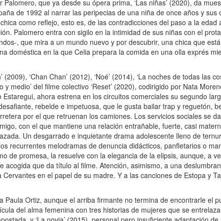
 Palomero, que ya desde su ópera prima, ‘Las niñas’ (2020), da mues
España de 1992 al narrar las peripecias de una niña de once años y su
chica como reflejo, esto es, de las contradicciones del paso a la edad 
ión. Palomero entra con sigilo en la intimidad de sus niñas con el pro
andos-, que mira a un mundo nuevo y por descubrir, una chica que está
a doméstica en la que Celia prepara la comida en una olla exprés mie
(2009), ‘Chan Chan’ (2012), ‘Noé’ (2014), ‘La noches de todas las cos
ro y medio’ del filme colectivo ‘Reset’ (2020), codirigido por Nata More
 Estaregui, ahora estrena en los circuitos comerciales su segundo larg
esafiante, rebelde e impetuosa, que le gusta bailar trap y reguetón, beb
rretera por el que retruenan los camiones. Los servicios sociales se d
igo, con el que mantiene una relación entrañable, fuerte, casi materna
razada. Un desgarrado e inquietante drama adolescente lleno de ternu
os recurrentes melodramas de denuncia didácticos, panfletarios o mani
mo de promesa, la resuelve con la elegancia de la elipsis, aunque, a 
de acogida que da título al filme. Atención, asimismo, a una deslumbra
la Cervantes en el papel de su madre. Y a las canciones de Estopa y 
Paula Ortiz, aunque el arriba firmante no termina de encontrarle el p
lícula del alma femenina con tres historias de mujeres que se entrelaz
impostada, y ‘La novia’ (2015), personal pero insuficiente adaptación de