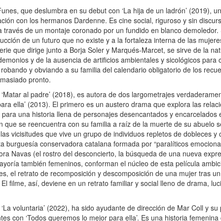
nes, que deslumbra en su debut con ‘La hija de un ladrón’ (2019), u
ción con los hermanos Dardenne. Es cine social, riguroso y sin discur
a través de un montaje coronado por un fundido en blanco demoledor. 
ucción de un futuro que no existe y a la fortaleza interna de las mujer
erie que dirige junto a Borja Soler y Marqués-Marcet, se sirve de la na
demonios y de la ausencia de artificios ambientales y sicológicos para c
a robando y obviando a su familia del calendario obligatorio de los recu
emasiado pronto.
‘Matar al padre’ (2018), es autora de dos largometrajes verdaderament
 para ella’ (2013). El primero es un austero drama que explora las rel
to para una historia llena de personajes desencantados y encarcelados 
 que se reencuentra con su familia a raíz de la muerte de su abuelo s
as vicisitudes que vive un grupo de individuos repletos de dobleces y 
ta burguesía conservadora catalana formada por “paralíticos emociona
ora Navas (el rostro del desconcierto, la búsqueda de una nueva expre
 mayoría también femeninos, conforman el núcleo de esta película ambici
ades, el retrato de recomposición y descomposición de una mujer tras u
l filme, así, deviene en un retrato familiar y social lleno de drama, lu
a voluntaria’ (2022), ha sido ayudante de dirección de Mar Coll y su 
ntes con ‘Todos queremos lo mejor para ella’. Es una historia femenin