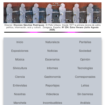
Director:
Dionisio Sánchez Rodríguez
. El Pollo Urbano. Desde 1977 la primera revista de sátira
política, información, ocio y cultura . Zaragoza. España.
Nº 254. Extra Verano (Julio Agosto
2026)
.
Inicio
Naturaleza
Pantallas
Exposiciones
Noticias
Sociedad
Música
Escenarios
Opinión
Silvicultura
Informes
Tecnologías
Ciencia
Gastronomía
Corresponsales
Entrevistas
Reportajes
Letras
Nosotras
Videoteca
Sin barreras
Mancheta
Incombustibles
Análisis