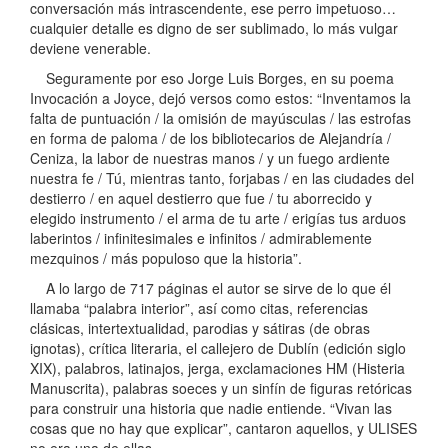
conversación más intrascendente, ese perro impetuoso…
cualquier detalle es digno de ser sublimado, lo más vulgar
deviene venerable.
Seguramente por eso Jorge Luis Borges, en su poema
Invocación a Joyce, dejó versos como estos: “Inventamos la
falta de puntuación / la omisión de mayúsculas / las estrofas
en forma de paloma / de los bibliotecarios de Alejandría /
Ceniza, la labor de nuestras manos / y un fuego ardiente
nuestra fe / Tú, mientras tanto, forjabas / en las ciudades del
destierro / en aquel destierro que fue / tu aborrecido y
elegido instrumento / el arma de tu arte / erigías tus arduos
laberintos / infinitesimales e infinitos / admirablemente
mezquinos / más populoso que la historia”.
A lo largo de 717 páginas el autor se sirve de lo que él
llamaba “palabra interior”, así como citas, referencias
clásicas, intertextualidad, parodias y sátiras (de obras
ignotas), crítica literaria, el callejero de Dublín (edición siglo
XIX), palabros, latinajos, jerga, exclamaciones HM (Histeria
Manuscrita), palabras soeces y un sinfín de figuras retóricas
para construir una historia que nadie entiende. “Vivan las
cosas que no hay que explicar”, cantaron aquellos, y ULISES
no era una de ellas.