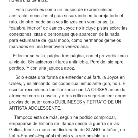
Esta novela es como un museo de expresionismo
abstracto: necesitas al guía susurrando en tu oreja todo el
rato, de otro modo solo ves lienzos con vomitonas. La
“palabra interior” de James Joyce no incluye pistas sobre las
conexiones, citas o personajes que aparecen de la nada
para esfumarse de igual modo, como hermanos gemelos
malvados en una telenovela venezolana.
El lector se halla, página tras página, con el proverbial culo
al viento. Sin asideros ni faros antiniebla. Perdido, siempre
perdido. Y con una jaqueca atroz.
Solo existe una forma de entender qué farfulla Joyce en
Ulises, y es hincando los codos cual estudiante (¡oh, no!). El
escritor recomienda familiarizarse con LA ODISEA antes de
atreverse con su novela, y otros críticos sugerían leer obras
previas del autor como DUBLINESES y RETRATO DE UN
ARTISTA ADOLESCENTE.
Tampoco está de más, según he podido comprobar,
empaparse de historia de Irlanda desde la guerra de las
Galias, tener a mano un diccionario de SLANG antañón, un
Latín-Francés-Español robusto y, a ser posible, un