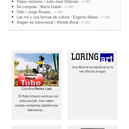
Viejos rockeros / Julio José Ordovás
- nº 253
De compras / María Dubón
- nº 253
Odio / Jorge Álvarez
- nº 253
Las mil y una formas de cultura / Eugenio Mateo
- nº 253
Aragón es transversal / Alfredo Boné
- nº 253
Una librería excepcional en la
red ¡Pincha el logo!
Coordina:
Perico Liso
El Pollo Urbano continúa con
esta sección, tras haber
creado variopintas plataformas
televisivas…