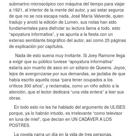
submarino microscópico con máquina del tiempo para viajar
a 1921, al interior de la mente del autor, y así estar seguros
de que no se nos escapa nada. José María Valverde, quien
tradujo y anotó la edición de Lumen, sus notas han sido
fundamentales para disfrutar su lectura llama a todo. esto
“apoyatura informativa”, y se apunta a la fiesta con un
extenso semblante biográfico del autor, así como 25 páginas
de explicación por capítulos.
Nada de esto suena muy invitante. Si Joey Ramone llega
a exigir que su público tuviese “apoyatura informativa”
estaría aún muerto de asco en un sótano de Queens. Joyce,
lejos de avergonzarse por sus demandas, se jactaba de que
había escrito aquella cosa “para tener ocupados a los
críticos 300 años”, y reclamaba, como un niño adicto a la
atención, que el lector dedicara “una vida entera” a leer sus
obras.
En todo esto no les he hablado del argumento de ULISES
porque, ya lo habrán intuido, es irrelevante “como televisor
en luna de miel”, que decían en UN CADÁVER A LOS
POSTRES.
La novela narra un día en la vida de tres personas.