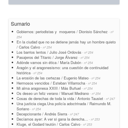
Sumario
Gobiernos: periodistas y moqueros / Dionisio Sánchez
- nº
254
En la ciudad que no se detiene jamás hay un hombre quieto
/ Carlos Calvo
- nº 254
Los barrios lentos / Julio José Ordovás
- nº 254
Pasajeros del Titanic / Jorge Álvarez
- nº 254
Adónde vamos sin ética / María Dubón
- nº 254
Aragón y el aragonesismo: una cuestión de continuidad
histórica
- nº 254
La erosión de las certezas / Eugenio Mateo
- nº 254
Hermosos vencidos / Esteban Villarrocha
- nº 254
Mi alma aragonesa XXIII / Más Buñuel
- nº 254
Os deseo un feliz verano / Manuel Medrano
- nº 254
Cosas de derechas de toda la vida / Antonio Tausiet
- nº 247
Una justicia ciega.Una policía adoctrinada / Raimundo M.
Soriano
- nº 254
Decepcionante / Andrés Sierra
- nº 247
Decíamos ayer: A ver si gana la derecha…
- nº 253
Kluge, el Godard teutón / Carlos Calvo
- nº 253