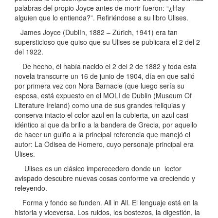
palabras del propio Joyce antes de morir fueron: “¿Hay
alguien que lo entienda?”. Refiriéndose a su libro Ulises.
James Joyce (Dublín, 1882 – Zúrich, 1941) era tan
supersticioso que quiso que su Ulises se publicara el 2 del 2
del 1922.
De hecho, él había nacido el 2 del 2 de 1882 y toda esta
novela transcurre un 16 de junio de 1904, día en que salió
por primera vez con Nora Barnacle (que luego sería su
esposa, está expuesto en el MOLI de Dublin (Museum Of
Literature Ireland) como una de sus grandes reliquias y
conserva intacto el color azul en la cubierta, un azul casi
idéntico al que da brillo a la bandera de Grecia, por aquello
de hacer un guiño a la principal referencia que manejó el
autor: La Odisea de Homero, cuyo personaje principal era
Ulises.
Ulises es un clásico imperecedero donde un lector
avispado descubre nuevas cosas conforme va creciendo y
releyendo.
Forma y fondo se funden. All in All. El lenguaje está en la
historia y viceversa. Los ruidos, los bostezos, la digestión, la