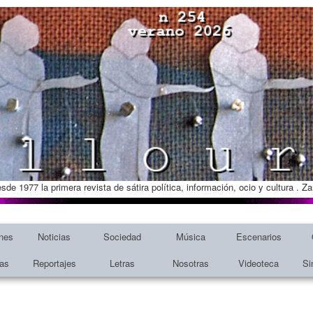
esde 1977 la primera revista de sátira política, información, ocio y cultura . 
nes
Noticias
Sociedad
Música
Escenarios
tas
Reportajes
Letras
Nosotras
Videoteca
Si