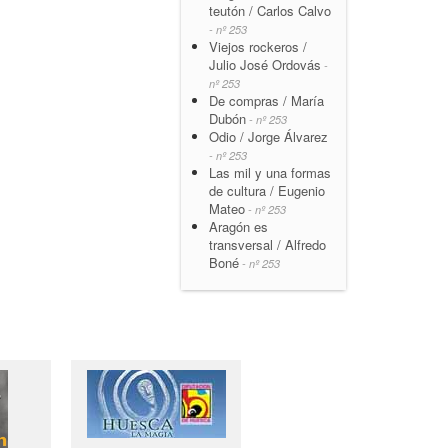
teutón / Carlos Calvo
- nº 253
Viejos rockeros /
Julio José Ordovás
-
nº 253
De compras / María
Dubón
- nº 253
Odio / Jorge Álvarez
- nº 253
Las mil y una formas
de cultura / Eugenio
Mateo
- nº 253
Aragón es
transversal / Alfredo
Boné
- nº 253