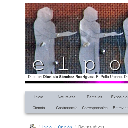
Director:
Dionisio Sánchez Rodríguez
. El Pollo Urbano. D
Inicio
Naturaleza
Pantallas
Exposicio
Ciencia
Gastronomía
Corresponsales
Entrevis
Inicio
Opinión
Revista nº 211