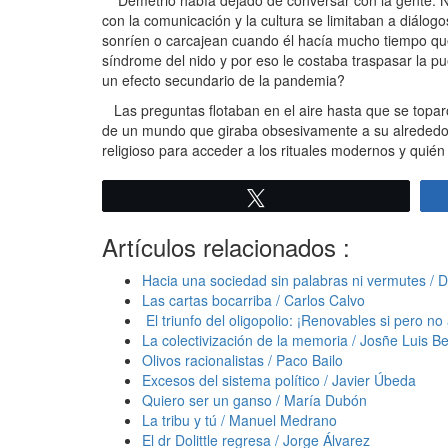
Demetrio había dejado de conversar con la gente. No 
con la comunicación y la cultura se limitaban a diálogo
sonríen o carcajean cuando él hacía mucho tiempo que
síndrome del nido y por eso le costaba traspasar la pu
un efecto secundario de la pandemia?
Las preguntas flotaban en el aire hasta que se topar
de un mundo que giraba obsesivamente a su alrededor
religioso para acceder a los rituales modernos y quién
Twittear
Artículos relacionados :
Hacia una sociedad sin palabras ni vermutes / 
Las cartas bocarriba / Carlos Calvo
El triunfo del oligopolio: ¡Renovables si pero no 
La colectivización de la memoria / Josñe Luis B
Olivos racionalistas / Paco Bailo
Excesos del sistema político / Javier Úbeda
Quiero ser un ganso / María Dubón
La tribu y tú / Manuel Medrano
El dr Dolittle regresa / Jorge Álvarez