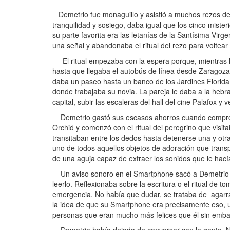
Demetrio fue monaguillo y asistió a muchos rezos del
tranquilidad y sosiego, daba igual que los cinco miste
su parte favorita era las letanías de la Santísima Virg
una señal y abandonaba el ritual del rezo para voltea
El ritual empezaba con la espera porque, mientras la
hasta que llegaba el autobús de línea desde Zaragoza.
daba un paseo hasta un banco de los Jardines Florida 
donde trabajaba su novia. La pareja le daba a la hebra
capital, subir las escaleras del hall del cine Palafox y
Demetrio gastó sus escasos ahorros cuando compró s
Orchid y comenzó con el ritual del peregrino que visita
transitaban entre los dedos hasta detenerse una y otra
uno de todos aquellos objetos de adoración que transp
de una aguja capaz de extraer los sonidos que le hacía
Un aviso sonoro en el Smartphone sacó a Demetrio de 
leerlo. Reflexionaba sobre la escritura o el ritual de t
emergencia. No había que dudar, se trataba de agarrar
la idea de que su Smartphone era precisamente eso, un
personas que eran mucho más felices que él sin embarg