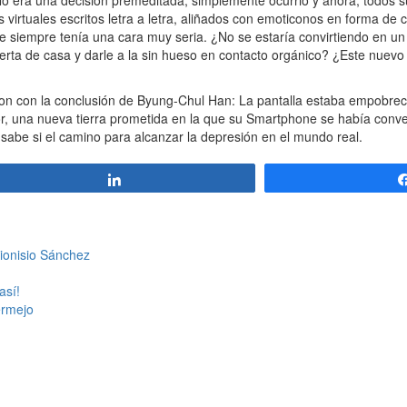
era una decisión premeditada, simplemente ocurrió y ahora, todos su
s virtuales escritos letra a letra, aliñados con emoticonos en forma de 
 siempre tenía una cara muy seria. ¿No se estaría convirtiendo en un
erta de casa y darle a la sin hueso en contacto orgánico? ¿Este nuevo r
on con la conclusión de Byung-Chul Han: La pantalla estaba empobrec
, una nueva tierra prometida en la que su Smartphone se había conver
 sabe si el camino para alcanzar la depresión en el mundo real.
Compartir
Dionisio Sánchez
así!
ermejo