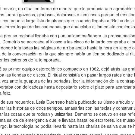
 rosario, un ritual en forma de mantra que le producía una agradable
rios fueran gozosos, gloriosos, dolorosos o luminosos porque el result
en con aquella larga lista de piropos que, cuando llegaba a “Reina de la
r el tercer toque de las campanas que anunciaba el inmediato comienzo
 prensa regional llegaba con puntualidad mañanera, la prensa nacion
 Demetrio se acercaba al kiosco a las cinco de la tarde compraba el pe
donde leía todas las páginas de arriba abajo hasta la hora en la que 
 de la conversación en la que siempre había un tiempo dedicado al ritua
 ver los estrenos de la temporada.
u primer equipo estereofónico compacto en 1982, dejó atrás las gra
ba las tiendas de discos. El ritual consistía en pasar largos ratos entre
 vez ante la guapura de las portadas, leer la información de la contrap
ortaba con delicadeza hasta depositarlo sobre el plato para acariciar 
 feliz.
sus recuerdos. Leila Guerreiro había publicado su último artículo y p
omar las historias de otros tiempos, amasarlas con las teclas y construir
 las cosas que te rodean y utilizarlas. Demetrio se detuvo en esa refl
a salida de emergencia que le llevaba hasta los escritores, los músico
o, la tecnología no podía llevarlo hasta las charlas de saliva que se