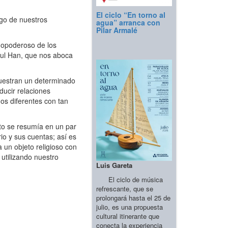
El ciclo “En torno al
igo de nuestros
agua” arranca con
Pilar Armalé
dopoderoso de los
hul Han, que nos aboca
muestran un determinado
ducir relaciones
os diferentes con tan
to se resumía en un par
io y sus cuentas; así es
un objeto religioso con
utilizando nuestro
Luis Gareta
El ciclo de música
refrescante, que se
prolongará hasta el 25 de
julio, es una propuesta
cultural itinerante que
conecta la experiencia