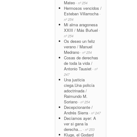
Mateo
- nº 254
Hermosos vencidos /
Esteban Villarrocha
-
nº 254
Mi alma aragonesa
XXIII / Más Buñuel
-
nº 254
Os deseo un feliz
verano / Manuel
Medrano
- nº 254
Cosas de derechas
de toda la vida /
Antonio Tausiet
- nº
247
Una justicia
ciega.Una policía
adoctrinada /
Raimundo M.
Soriano
- nº 254
Decepcionante /
Andrés Sierra
- nº 247
Decíamos ayer: A
ver si gana la
derecha…
- nº 253
Kluge, el Godard