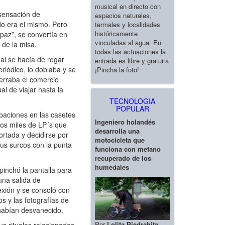
musical en directo con
 sensación de
espacios naturales,
ado era el mismo. Pero
termales y localidades
históricamente
 paz”, se convertía en
vinculadas al agua. En
 de la misa.
todas las actuaciones la
al se hacía de rogar
entrada es libre y gratuita
riódico, lo doblaba y se
¡Pincha la foto!
cerraba el comercio
l de viajar hasta la
TECNOLOGIA
POPULAR
baciones en las casetes
Ingeniero holandés
 los miles de LP´s que
desarrolla una
ortada y decidirse por
motocicleta que
sus surcos con la punta
funciona con metano
recuperado de los
humedales
inchó la pantalla para
 una salida de
exión y se consoló con
s y las fotografías de
 habían desvanecido.
Por
Lolita Piedrahita