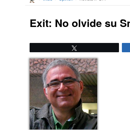
Exit: No olvide su 
Twittear