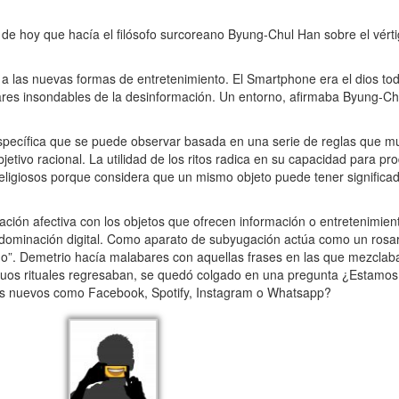
e hoy que hacía el filósofo surcoreano Byung-Chul Han sobre el vért
a las nuevas formas de entretenimiento. El Smartphone era el dios to
 mares insondables de la desinformación. Un entorno, afirmaba Byung-C
específica que se puede observar basada en una serie de reglas que 
etivo racional. La utilidad de los ritos radica en su capacidad para pro
eligiosos porque considera que un mismo objeto puede tener significad
ón afectiva con los objetos que ofrecen información o entretenimien
la dominación digital. Como aparato de subyugación actúa como un rosar
. Demetrio hacía malabares con aquellas frases en las que mezclaba 
tiguos rituales regresaban, se quedó colgado en una pregunta ¿Estamos 
tros nuevos como Facebook, Spotify, Instagram o Whatsapp?