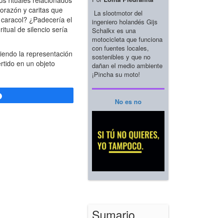
s rituales relacionados
corazón y caritas que
La slootmotor del
 caracol? ¿Padecería el
ingeniero holandés Gijs
itual de silencio sería
Schalkx es una
motocicleta que funciona
con fuentes locales,
iendo la representación
sostenibles y que no
tido en un objeto
dañan el medio ambiente
¡Pincha su moto!
Compartir
No es no
Sumario