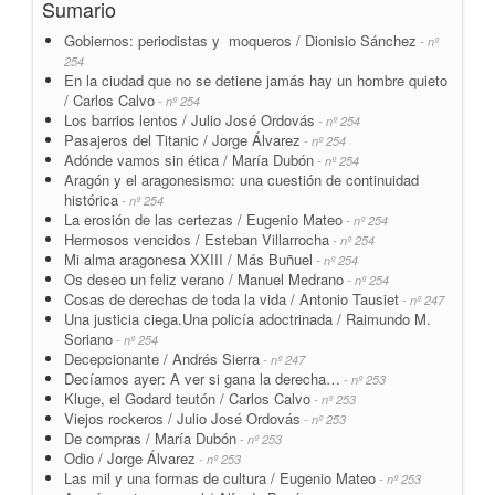
Sumario
Gobiernos: periodistas y moqueros / Dionisio Sánchez
- nº
254
En la ciudad que no se detiene jamás hay un hombre quieto
/ Carlos Calvo
- nº 254
Los barrios lentos / Julio José Ordovás
- nº 254
Pasajeros del Titanic / Jorge Álvarez
- nº 254
Adónde vamos sin ética / María Dubón
- nº 254
Aragón y el aragonesismo: una cuestión de continuidad
histórica
- nº 254
La erosión de las certezas / Eugenio Mateo
- nº 254
Hermosos vencidos / Esteban Villarrocha
- nº 254
Mi alma aragonesa XXIII / Más Buñuel
- nº 254
Os deseo un feliz verano / Manuel Medrano
- nº 254
Cosas de derechas de toda la vida / Antonio Tausiet
- nº 247
Una justicia ciega.Una policía adoctrinada / Raimundo M.
Soriano
- nº 254
Decepcionante / Andrés Sierra
- nº 247
Decíamos ayer: A ver si gana la derecha…
- nº 253
Kluge, el Godard teutón / Carlos Calvo
- nº 253
Viejos rockeros / Julio José Ordovás
- nº 253
De compras / María Dubón
- nº 253
Odio / Jorge Álvarez
- nº 253
Las mil y una formas de cultura / Eugenio Mateo
- nº 253