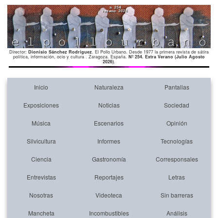
Director:
Dionisio Sánchez Rodríguez
. El Pollo Urbano. Desde 1977 la primera revista de sátira
política, información, ocio y cultura . Zaragoza. España.
Nº 254. Extra Verano (Julio Agosto
2026)
.
Inicio
Naturaleza
Pantallas
Exposiciones
Noticias
Sociedad
Música
Escenarios
Opinión
Silvicultura
Informes
Tecnologías
Ciencia
Gastronomía
Corresponsales
Entrevistas
Reportajes
Letras
Nosotras
Videoteca
Sin barreras
Mancheta
Incombustibles
Análisis