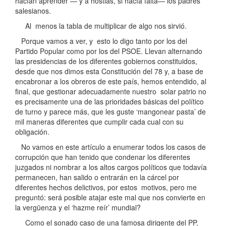
hacían aprender — y a hostias, si hacía falta— los padres
salesianos.
Al menos la tabla de multiplicar de algo nos sirvió.
Porque vamos a ver, y esto lo digo tanto por los del
Partido Popular como por los del PSOE. Llevan alternando
las presidencias de los diferentes gobiernos constituidos,
desde que nos dimos esta Constitución del 78 y, a base de
encabronar a los obreros de este país, hemos entendido, al
final, que gestionar adecuadamente nuestro solar patrio no
es precisamente una de las prioridades básicas del político
de turno y parece más, que les guste ‘mangonear pasta’ de
mil maneras diferentes que cumplir cada cual con su
obligación.
No vamos en este artículo a enumerar todos los casos de
corrupción que han tenido que condenar los diferentes
juzgados ni nombrar a los altos cargos políticos que todavía
permanecen, han salido o entrarán en la cárcel por
diferentes hechos delictivos, por estos motivos, pero me
preguntó: será posible atajar este mal que nos convierte en
la vergüenza y el ‘hazme reír’ mundial?
Como el sonado caso de una famosa dirigente del PP,