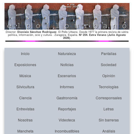
Director:
Dionisio Sánchez Rodríguez
. El Pollo Urbano. Desde 1977 la primera revista de sátira
política, información, ocio y cultura . Zaragoza. España.
Nº 254. Extra Verano (Julio Agosto
2026)
.
Inicio
Naturaleza
Pantallas
Exposiciones
Noticias
Sociedad
Música
Escenarios
Opinión
Silvicultura
Informes
Tecnologías
Ciencia
Gastronomía
Corresponsales
Entrevistas
Reportajes
Letras
Nosotras
Videoteca
Sin barreras
Mancheta
Incombustibles
Análisis