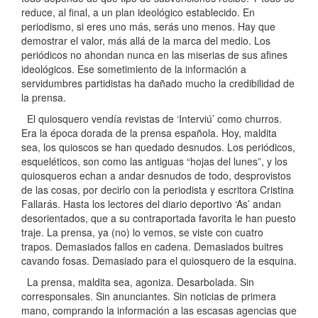
reduce, al final, a un plan ideológico establecido. En
periodismo, si eres uno más, serás uno menos. Hay que
demostrar el valor, más allá de la marca del medio. Los
periódicos no ahondan nunca en las miserias de sus afines
ideológicos. Ese sometimiento de la información a
servidumbres partidistas ha dañado mucho la credibilidad de
la prensa.
El quiosquero vendía revistas de ‘Interviú’ como churros.
Era la época dorada de la prensa española. Hoy, maldita
sea, los quioscos se han quedado desnudos. Los periódicos,
esqueléticos, son como las antiguas “hojas del lunes”, y los
quiosqueros echan a andar desnudos de todo, desprovistos
de las cosas, por decirlo con la periodista y escritora Cristina
Fallarás. Hasta los lectores del diario deportivo ‘As’ andan
desorientados, que a su contraportada favorita le han puesto
traje. La prensa, ya (no) lo vemos, se viste con cuatro
trapos. Demasiados fallos en cadena. Demasiados buitres
cavando fosas. Demasiado para el quiosquero de la esquina.
La prensa, maldita sea, agoniza. Desarbolada. Sin
corresponsales. Sin anunciantes. Sin noticias de primera
mano, comprando la información a las escasas agencias que