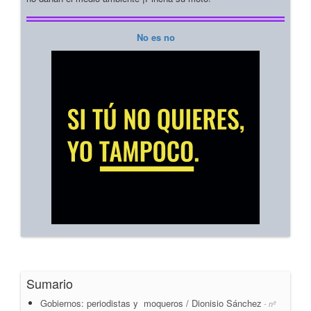
No es no
Sumario
Gobiernos: periodistas y moqueros / Dionisio Sánchez
- nº