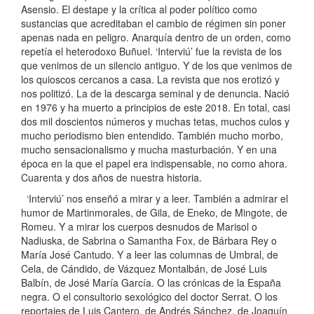
Asensio. El destape y la crítica al poder político como
sustancias que acreditaban el cambio de régimen sin poner
apenas nada en peligro. Anarquía dentro de un orden, como
repetía el heterodoxo Buñuel. ‘Interviú’ fue la revista de los
que venimos de un silencio antiguo. Y de los que venimos de
los quioscos cercanos a casa. La revista que nos erotizó y
nos politizó. La de la descarga seminal y de denuncia. Nació
en 1976 y ha muerto a principios de este 2018. En total, casi
dos mil doscientos números y muchas tetas, muchos culos y
mucho periodismo bien entendido. También mucho morbo,
mucho sensacionalismo y mucha masturbación. Y en una
época en la que el papel era indispensable, no como ahora.
Cuarenta y dos años de nuestra historia.
‘Interviú’ nos enseñó a mirar y a leer. También a admirar el
humor de Martinmorales, de Gila, de Eneko, de Mingote, de
Romeu. Y a mirar los cuerpos desnudos de Marisol o
Nadiuska, de Sabrina o Samantha Fox, de Bárbara Rey o
María José Cantudo. Y a leer las columnas de Umbral, de
Cela, de Cándido, de Vázquez Montalbán, de José Luis
Balbín, de José María García. O las crónicas de la España
negra. O el consultorio sexológico del doctor Serrat. O los
reportajes de Luis Cantero, de Andrés Sánchez, de Joaquín