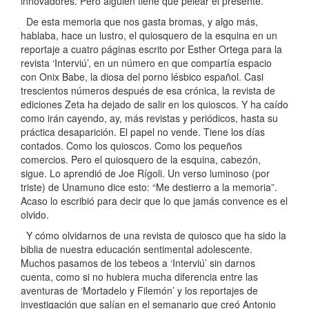
innovadores. Pero alguien tiene que pelear el presente.
De esta memoria que nos gasta bromas, y algo más,
hablaba, hace un lustro, el quiosquero de la esquina en un
reportaje a cuatro páginas escrito por Esther Ortega para la
revista ‘Interviú’, en un número en que compartía espacio
con Onix Babe, la diosa del porno lésbico español. Casi
trescientos números después de esa crónica, la revista de
ediciones Zeta ha dejado de salir en los quioscos. Y ha caído
como irán cayendo, ay, más revistas y periódicos, hasta su
práctica desaparición. El papel no vende. Tiene los días
contados. Como los quioscos. Como los pequeños
comercios. Pero el quiosquero de la esquina, cabezón,
sigue. Lo aprendió de Joe Rígoli. Un verso luminoso (por
triste) de Unamuno dice esto: “Me destierro a la memoria”.
Acaso lo escribió para decir que lo que jamás convence es el
olvido.
Y cómo olvidarnos de una revista de quiosco que ha sido la
biblia de nuestra educación sentimental adolescente.
Muchos pasamos de los tebeos a ‘Interviú’ sin darnos
cuenta, como si no hubiera mucha diferencia entre las
aventuras de ‘Mortadelo y Filemón’ y los reportajes de
investigación que salían en el semanario que creó Antonio