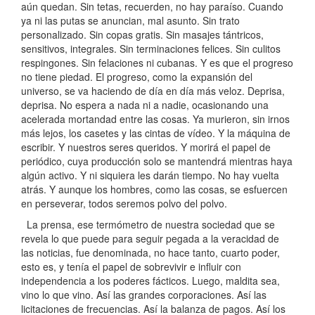
aún quedan. Sin tetas, recuerden, no hay paraíso. Cuando
ya ni las putas se anuncian, mal asunto. Sin trato
personalizado. Sin copas gratis. Sin masajes tántricos,
sensitivos, integrales. Sin terminaciones felices. Sin culitos
respingones. Sin felaciones ni cubanas. Y es que el progreso
no tiene piedad. El progreso, como la expansión del
universo, se va haciendo de día en día más veloz. Deprisa,
deprisa. No espera a nada ni a nadie, ocasionando una
acelerada mortandad entre las cosas. Ya murieron, sin irnos
más lejos, los casetes y las cintas de vídeo. Y la máquina de
escribir. Y nuestros seres queridos. Y morirá el papel de
periódico, cuya producción solo se mantendrá mientras haya
algún activo. Y ni siquiera les darán tiempo. No hay vuelta
atrás. Y aunque los hombres, como las cosas, se esfuercen
en perseverar, todos seremos polvo del polvo.
La prensa, ese termómetro de nuestra sociedad que se
revela lo que puede para seguir pegada a la veracidad de
las noticias, fue denominada, no hace tanto, cuarto poder,
esto es, y tenía el papel de sobrevivir e influir con
independencia a los poderes fácticos. Luego, maldita sea,
vino lo que vino. Así las grandes corporaciones. Así las
licitaciones de frecuencias. Así la balanza de pagos. Así los