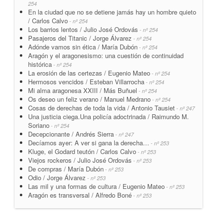
254
En la ciudad que no se detiene jamás hay un hombre quieto
/ Carlos Calvo
- nº 254
Los barrios lentos / Julio José Ordovás
- nº 254
Pasajeros del Titanic / Jorge Álvarez
- nº 254
Adónde vamos sin ética / María Dubón
- nº 254
Aragón y el aragonesismo: una cuestión de continuidad
histórica
- nº 254
La erosión de las certezas / Eugenio Mateo
- nº 254
Hermosos vencidos / Esteban Villarrocha
- nº 254
Mi alma aragonesa XXIII / Más Buñuel
- nº 254
Os deseo un feliz verano / Manuel Medrano
- nº 254
Cosas de derechas de toda la vida / Antonio Tausiet
- nº 247
Una justicia ciega.Una policía adoctrinada / Raimundo M.
Soriano
- nº 254
Decepcionante / Andrés Sierra
- nº 247
Decíamos ayer: A ver si gana la derecha…
- nº 253
Kluge, el Godard teutón / Carlos Calvo
- nº 253
Viejos rockeros / Julio José Ordovás
- nº 253
De compras / María Dubón
- nº 253
Odio / Jorge Álvarez
- nº 253
Las mil y una formas de cultura / Eugenio Mateo
- nº 253
Aragón es transversal / Alfredo Boné
- nº 253