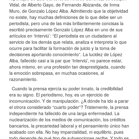
Vidal, de Alberto Gayo, de Fernando Abizanda, de Inma
Muro, de Gonzalo López Alba. Admitiendo que la objetividad
no existe, hay muchas definiciones de lo que debe ser un
periodista, pero una de las más brillantemente concisas la
escribió precisamente Gonzalo López Alba en uno de sus
artículos en ‘Interviú’: “El periodista es un ciudadano al
servicio de los demás que relata, analiza e interpreta lo que
ocurre para facilitar la formación de juicio y la toma de
decisiones aportando conocimiento”. La lucidez de López
Alba, fallecido casi a la par que ‘Interviú’, no parece estar,
ahora mismo, en una profesión tan desprestigiada, cuando
la emoción sobrepasa, en muchas ocasiones, al
razonamiento.
Cuando la prensa ejercía su poder innato, la credibilidad
era su signo. El periodismo, hoy, es un ejercicio de
incomunicación. Y de manipulación. ¿A dónde ha ido a parar
el otrora considerado “cuarto poder”? Tristemente, la prensa
independiente ha fallecido de una larga enfermedad. La
nuclearización de los medios de comunicación, los créditos
bancarios, la precariedad laboral y el pensamiento único han
acabado con ella. No hay imparcialidad, ni equilibrio, pues
todo depende de qué tipo de subvenciones recibe. Y todo se