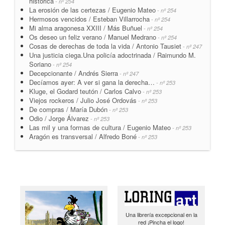
histórica
- nº 254
La erosión de las certezas / Eugenio Mateo
- nº 254
Hermosos vencidos / Esteban Villarrocha
- nº 254
Mi alma aragonesa XXIII / Más Buñuel
- nº 254
Os deseo un feliz verano / Manuel Medrano
- nº 254
Cosas de derechas de toda la vida / Antonio Tausiet
- nº 247
Una justicia ciega.Una policía adoctrinada / Raimundo M.
Soriano
- nº 254
Decepcionante / Andrés Sierra
- nº 247
Decíamos ayer: A ver si gana la derecha…
- nº 253
Kluge, el Godard teutón / Carlos Calvo
- nº 253
Viejos rockeros / Julio José Ordovás
- nº 253
De compras / María Dubón
- nº 253
Odio / Jorge Álvarez
- nº 253
Las mil y una formas de cultura / Eugenio Mateo
- nº 253
Aragón es transversal / Alfredo Boné
- nº 253
Una librería excepcional en la
red ¡Pincha el logo!