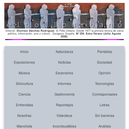
Director:
Dionisio Sánchez Rodríguez
. El Pollo Urbano. Desde 1977 la primera revista de sátira
política, información, ocio y cultura . Zaragoza. España.
Nº 254. Extra Verano (Julio Agosto
2026)
.
Inicio
Naturaleza
Pantallas
Exposiciones
Noticias
Sociedad
Música
Escenarios
Opinión
Silvicultura
Informes
Tecnologías
Ciencia
Gastronomía
Corresponsales
Entrevistas
Reportajes
Letras
Nosotras
Videoteca
Sin barreras
Mancheta
Incombustibles
Análisis