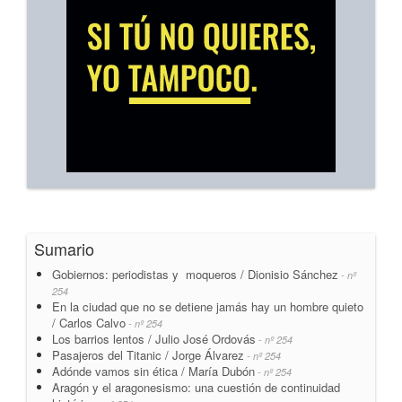
Sumario
Gobiernos: periodistas y moqueros / Dionisio Sánchez
- nº
254
En la ciudad que no se detiene jamás hay un hombre quieto
/ Carlos Calvo
- nº 254
Los barrios lentos / Julio José Ordovás
- nº 254
Pasajeros del Titanic / Jorge Álvarez
- nº 254
Adónde vamos sin ética / María Dubón
- nº 254
Aragón y el aragonesismo: una cuestión de continuidad