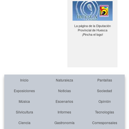
La página de la Diputación
Provincial de Huesca
¡Pincha el logo!
Inicio
Naturaleza
Pantallas
Exposiciones
Noticias
Sociedad
Música
Escenarios
Opinión
Silvicultura
Informes
Tecnologías
Ciencia
Gastronomía
Corresponsales