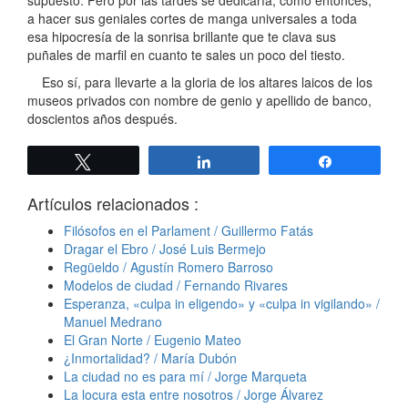
supuesto. Pero por las tardes se dedicaría, como entonces,
a hacer sus geniales cortes de manga universales a toda
esa hipocresía de la sonrisa brillante que te clava sus
puñales de marfil en cuanto te sales un poco del tiesto.
Eso sí, para llevarte a la gloria de los altares laicos de los
museos privados con nombre de genio y apellido de banco,
doscientos años después.
Twittear
Compartir
Compartir
Artículos relacionados :
Filósofos en el Parlament / Guillermo Fatás
Dragar el Ebro / José Luis Bermejo
Regüeldo / Agustín Romero Barroso
Modelos de ciudad / Fernando Rivares
Esperanza, «culpa in eligendo» y «culpa in vigilando» /
Manuel Medrano
El Gran Norte / Eugenio Mateo
¿Inmortalidad? / María Dubón
La ciudad no es para mí / Jorge Marqueta
La locura esta entre nosotros / Jorge Álvarez