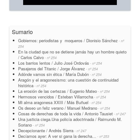
Sumario
Gobiernos: periodistas y moqueros / Dionisio Sánchez
- nº
254
En la ciudad que no se detiene jamás hay un hombre quieto
/ Carlos Calvo
- nº 254
Los barrios lentos / Julio José Ordovás
- nº 254
Pasajeros del Titanic / Jorge Álvarez
- nº 254
Adónde vamos sin ética / María Dubón
- nº 254
Aragón y el aragonesismo: una cuestión de continuidad
histórica
- nº 254
La erosión de las certezas / Eugenio Mateo
- nº 254
Hermosos vencidos / Esteban Villarrocha
- nº 254
Mi alma aragonesa XXIII / Más Buñuel
- nº 254
Os deseo un feliz verano / Manuel Medrano
- nº 254
Cosas de derechas de toda la vida / Antonio Tausiet
- nº 247
Una justicia ciega.Una policía adoctrinada / Raimundo M.
Soriano
- nº 254
Decepcionante / Andrés Sierra
- nº 247
Decíamos ayer: A ver si gana la derecha…
- nº 253