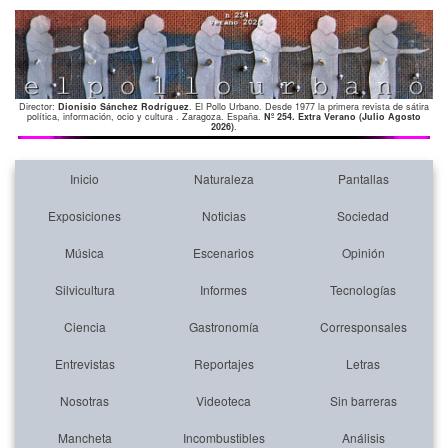
Director:
Dionisio Sánchez Rodríguez
. El Pollo Urbano. Desde 1977 la primera revista de sátira
política, información, ocio y cultura . Zaragoza. España.
Nº 254. Extra Verano (Julio Agosto
2026)
.
Inicio
Naturaleza
Pantallas
Exposiciones
Noticias
Sociedad
Música
Escenarios
Opinión
Silvicultura
Informes
Tecnologías
Ciencia
Gastronomía
Corresponsales
Entrevistas
Reportajes
Letras
Nosotras
Videoteca
Sin barreras
Mancheta
Incombustibles
Análisis