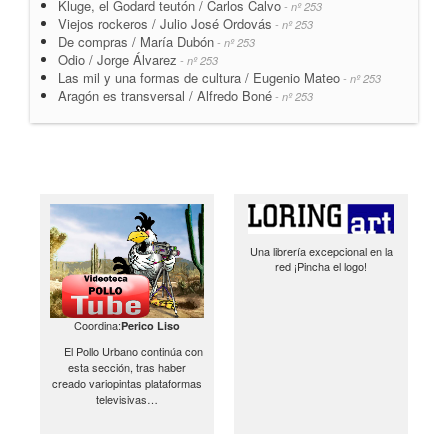
Kluge, el Godard teutón / Carlos Calvo
- nº 253
Viejos rockeros / Julio José Ordovás
- nº 253
De compras / María Dubón
- nº 253
Odio / Jorge Álvarez
- nº 253
Las mil y una formas de cultura / Eugenio Mateo
- nº 253
Aragón es transversal / Alfredo Boné
- nº 253
Una librería excepcional en la
red ¡Pincha el logo!
Coordina:
Perico Liso
El Pollo Urbano continúa con
esta sección, tras haber
creado variopintas plataformas
televisivas…