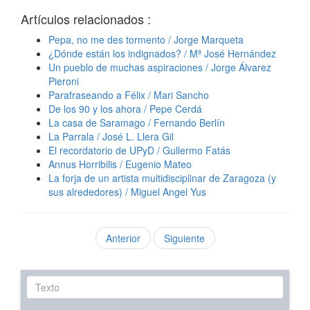
Artículos relacionados :
Pepa, no me des tormento / Jorge Marqueta
¿Dónde están los indignados? / Mª José Hernández
Un pueblo de muchas aspiraciones / Jorge Álvarez
Pieroni
Parafraseando a Félix / Mari Sancho
De los 90 y los ahora / Pepe Cerdá
La casa de Saramago / Fernando Berlín
La Parrala / José L. Llera Gil
El recordatorio de UPyD / Gullermo Fatás
Annus Horribilis / Eugenio Mateo
La forja de un artista multidisciplinar de Zaragoza (y
sus alrededores) / Miguel Angel Yus
Anterior
Siguiente
Texto