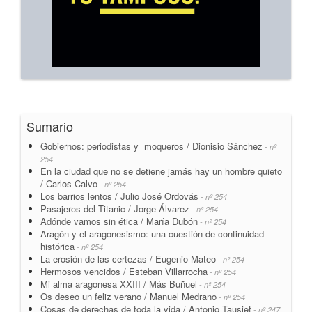
Sumario
Gobiernos: periodistas y moqueros / Dionisio Sánchez
- nº
254
En la ciudad que no se detiene jamás hay un hombre quieto
/ Carlos Calvo
- nº 254
Los barrios lentos / Julio José Ordovás
- nº 254
Pasajeros del Titanic / Jorge Álvarez
- nº 254
Adónde vamos sin ética / María Dubón
- nº 254
Aragón y el aragonesismo: una cuestión de continuidad
histórica
- nº 254
La erosión de las certezas / Eugenio Mateo
- nº 254
Hermosos vencidos / Esteban Villarrocha
- nº 254
Mi alma aragonesa XXIII / Más Buñuel
- nº 254
Os deseo un feliz verano / Manuel Medrano
- nº 254
Cosas de derechas de toda la vida / Antonio Tausiet
- nº 247