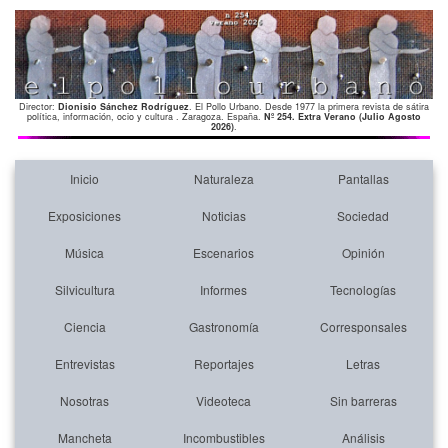
Director:
Dionisio Sánchez Rodríguez
. El Pollo Urbano. Desde 1977 la primera revista de sátira
política, información, ocio y cultura . Zaragoza. España.
Nº 254. Extra Verano (Julio Agosto
2026)
.
Inicio
Naturaleza
Pantallas
Exposiciones
Noticias
Sociedad
Música
Escenarios
Opinión
Silvicultura
Informes
Tecnologías
Ciencia
Gastronomía
Corresponsales
Entrevistas
Reportajes
Letras
Nosotras
Videoteca
Sin barreras
Mancheta
Incombustibles
Análisis