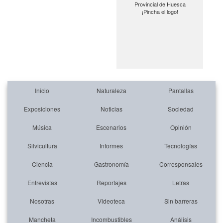
Provincial de Huesca
¡Pincha el logo!
Inicio
Naturaleza
Pantallas
Exposiciones
Noticias
Sociedad
Música
Escenarios
Opinión
Silvicultura
Informes
Tecnologías
Ciencia
Gastronomía
Corresponsales
Entrevistas
Reportajes
Letras
Nosotras
Videoteca
Sin barreras
Mancheta
Incombustibles
Análisis