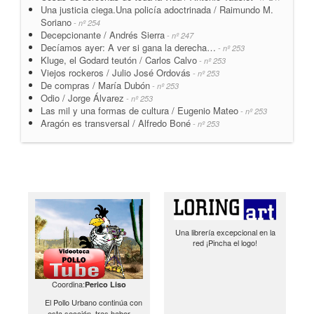
Una justicia ciega.Una policía adoctrinada / Raimundo M.
Soriano
- nº 254
Decepcionante / Andrés Sierra
- nº 247
Decíamos ayer: A ver si gana la derecha…
- nº 253
Kluge, el Godard teutón / Carlos Calvo
- nº 253
Viejos rockeros / Julio José Ordovás
- nº 253
De compras / María Dubón
- nº 253
Odio / Jorge Álvarez
- nº 253
Las mil y una formas de cultura / Eugenio Mateo
- nº 253
Aragón es transversal / Alfredo Boné
- nº 253
Una librería excepcional en la
red ¡Pincha el logo!
Coordina:
Perico Liso
El Pollo Urbano continúa con
esta sección, tras haber