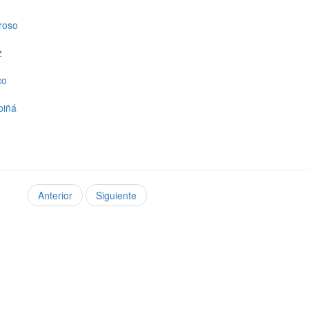
roso
z
co
piñá
Anterior
Siguiente