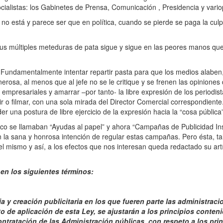
cialistas: los Gabinetes de Prensa, Comunicación , Presidencia y vario
 está y parece ser que en política, cuando se pierde se paga la culpa
sus múltiples meteduras de pata sigue y sigue en las peores manos qu
damentalmente intentar repartir pasta para que los medios alaben, 
nerosa, al menos que al jefe no se le critique y se frenen las opiniones
empresariales y amarrar –por tanto- la libre expresión de los periodis
r o filmar, con una sola mirada del Director Comercial correspondiente
er una postura de libre ejercicio de la expresión hacia la “cosa pública
se llamaban “Ayudas al papel” y ahora “Campañas de Publicidad Inst
 la sana y honrosa intención de regular estas campañas. Pero ésta, tal
l mismo y así, a los efectos que nos interesan queda redactado su artí
 en los siguientes términos:
ia y creación publicitaria en los que fueren parte las administrac
 de aplicación de esta Ley, se ajustarán a los principios conteni
ntratación de las Administración públicas, con respeto a los prin