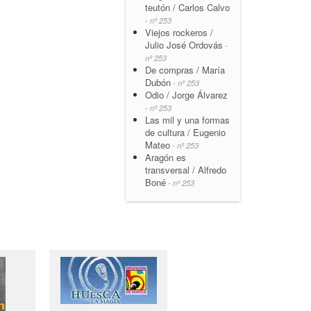
teutón / Carlos Calvo
- nº 253
Viejos rockeros /
Julio José Ordovás
-
nº 253
De compras / María
Dubón
- nº 253
Odio / Jorge Álvarez
- nº 253
Las mil y una formas
de cultura / Eugenio
Mateo
- nº 253
Aragón es
transversal / Alfredo
Boné
- nº 253