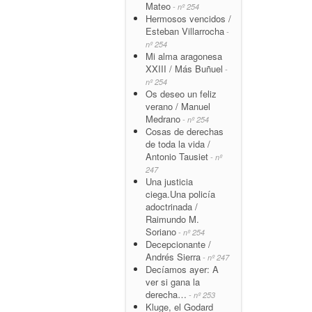
Mateo
- nº 254
Hermosos vencidos /
Esteban Villarrocha
-
nº 254
Mi alma aragonesa
XXIII / Más Buñuel
-
nº 254
Os deseo un feliz
verano / Manuel
Medrano
- nº 254
Cosas de derechas
de toda la vida /
Antonio Tausiet
- nº
247
Una justicia
ciega.Una policía
adoctrinada /
Raimundo M.
Soriano
- nº 254
Decepcionante /
Andrés Sierra
- nº 247
Decíamos ayer: A
ver si gana la
derecha…
- nº 253
Kluge, el Godard