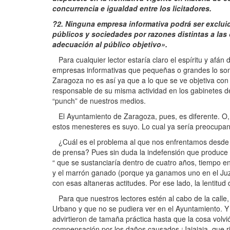
concurrencia e igualdad entre los licitadores.
?2. Ninguna empresa informativa podrá ser exclui
públicos y sociedades por razones distintas a las o
adecuación al público objetivo».
Para cualquier lector estaría claro el espíritu y afán
empresas informativas que pequeñas o grandes lo son
Zaragoza no es así ya que a lo que se ve objetiva con o
responsable de su misma actividad en los gabinetes d
“punch” de nuestros medios.
El Ayuntamiento de Zaragoza, pues, es diferente. O, 
estos menesteres es suyo. Lo cual ya sería preocupa
¿Cuál es el problema al que nos enfrentamos desde E
de prensa? Pues sin duda la indefensión que produce 
“ que se sustanciaría dentro de cuatro años, tiempo e
y el marrón ganado (porque ya ganamos uno en el Ju
con esas altaneras actitudes. Por ese lado, la lentitu
Para que nuestros lectores estén al cabo de la calle, 
Urbano y que no se pudiera ver en el Ayuntamiento. Y 
advirtieron de tamaña práctica hasta que la cosa volv
compensación por los daños causados ¡Jajajaja, que r