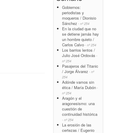
Gobiernos:
periodistas y
moqueros / Dionisio
Sánchez
- nº 254
En la ciudad que no
se detiene jamás hay
un hombre quieto /
Carlos Calvo
- nº 254
Los barrios lentos /
Julio José Ordovás
-
nº 254
Pasajeros del Titanic
/ Jorge Álvarez
- nº
254
Adónde vamos sin
ética / María Dubón
-
nº 254
Aragón y el
aragonesismo: una
cuestión de
continuidad histórica
- nº 254
La erosión de las
certezas / Eugenio