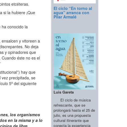
pintos etcéteras.
El ciclo “En torno al
agua” arranca con
 si la hubiere ¡Que
Pilar Armalé
e ha conocido la
ensalcen y vitoreen a
 discrepantes. No deja
tas y opinadores que
. Cuando éste no es el
”
itucional”) hay que
 vez precipitada, se
culo 5º del siguiente
Luis Gareta
El ciclo de música
refrescante, que se
prolongará hasta el 25 de
iones, los organismos
julio, es una propuesta
dos en la misma y a lo
cultural itinerante que
conecta la experiencia
cipios de libre