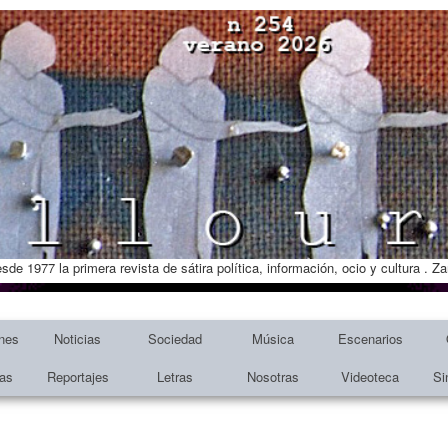
esde 1977 la primera revista de sátira política, información, ocio y cultura . 
nes
Noticias
Sociedad
Música
Escenarios
tas
Reportajes
Letras
Nosotras
Videoteca
Si