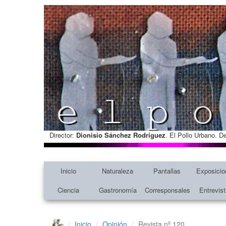
Director:
Dionisio Sánchez Rodríguez
. El Pollo Urbano. D
Inicio
Naturaleza
Pantallas
Exposicio
Ciencia
Gastronomía
Corresponsales
Entrevis
Inicio
Opinión
Revista nº 120