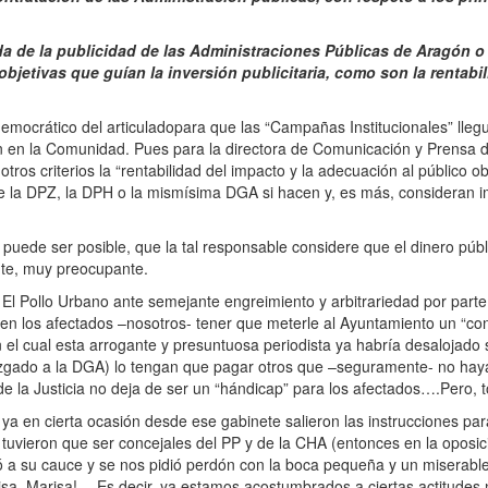
da de la publicidad de las Administraciones Públicas de Aragón 
bjetivas que guían la inversión publicitaria, como son la rentabil
 democrático del articuladopara que las “Campañas Institucionales” llegu
 en la Comunidad. Pues para la directora de Comunicación y Prensa 
tros criterios la “rentabilidad del impacto y la adecuación al público ob
e la DPZ, la DPH o la mismísima DGA si hacen y, es más, consideran i
puede ser posible, que la tal responsable considere que el dinero púb
nte, muy preocupante.
l Pollo Urbano ante semejante engreimiento y arbitrariedad por parte
en los afectados –nosotros- tener que meterle al Ayuntamiento un “con
n el cual esta arrogante y presuntuosa periodista ya habría desalojad
zgado a la DGA) lo tengan que pagar otros que –seguramente- no hay
d de la Justicia no deja de ser un “hándicap” para los afectados….Pero, 
ya en cierta ocasión desde ese gabinete salieron las instrucciones para
tuvieron que ser concejales del PP y de la CHA (entonces en la oposic
ió a su cauce y se nos pidió perdón con la boca pequeña y un miserabl
isa, Marisa!….Es decir, ya estamos acostumbrados a ciertas actitudes