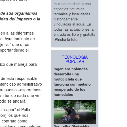
musical en directo con
espacios naturales,
o de sus organismos
termales y localidades
idad del impacto o la
históricamente
vinculadas al agua. En
todas las actuaciones la
en a las diferentes
entrada es libre y gratuita
del Ayuntamiento de
¡Pincha la foto!
jetivo” que otros
mportantísimo el
TECNOLOGIA
POPULAR
lico que maneja para
Ingeniero holandés
desarrolla una
 de ésta responsable
motocicleta que
tencioso administrativo
funciona con metano
recuperado de los
o su puesto –esperemos-
humedales
an tenido nada que ver
todo se andará.
 “capar” el Pollo
ión) los que nos
e contrato como
 nacidas en ese entorno
Por
Lolita Piedrahita