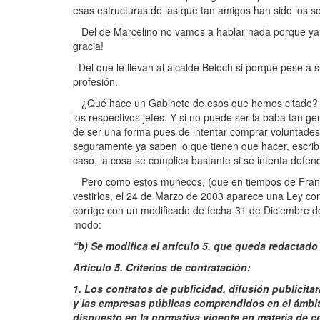
esas estructuras de las que tan amigos han sido los so
Del de Marcelino no vamos a hablar nada porque ya no
gracia!
Del que le llevan al alcalde Beloch si porque pese a 
profesión.
¿Qué hace un Gabinete de esos que hemos citado? Fun
los respectivos jefes. Y si no puede ser la baba tan ge
de ser una forma pues de intentar comprar voluntades 
seguramente ya saben lo que tienen que hacer, escribi
caso, la cosa se complica bastante si se intenta defend
Pero como estos muñecos, (que en tiempos de Franco 
vestirlos, el 24 de Marzo de 2003 aparece una Ley con
corrige con un modificado de fecha 31 de Diciembre de
modo:
“b) Se modifica el artículo 5, que queda redactado
Artículo 5. Criterios de contratación:
1. Los contratos de publicidad, difusión publicitar
y las empresas públicas comprendidos en el ámbito
dispuesto en la normativa vigente en materia de co