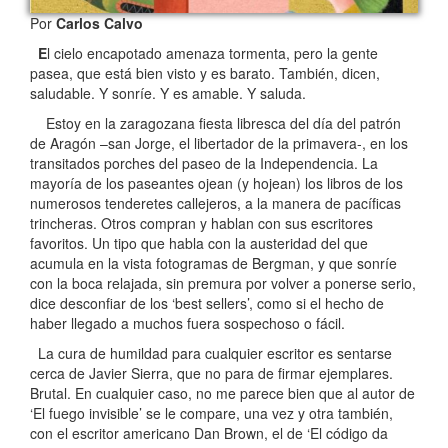
Por
Carlos Calvo
E
l cielo encapotado amenaza tormenta, pero la gente
pasea, que está bien visto y es barato. También, dicen,
saludable. Y sonríe. Y es amable. Y saluda.
Estoy en la zaragozana fiesta libresca del día del patrón
de Aragón –san Jorge, el libertador de la primavera-, en los
transitados porches del paseo de la Independencia. La
mayoría de los paseantes ojean (y hojean) los libros de los
numerosos tenderetes callejeros, a la manera de pacíficas
trincheras. Otros compran y hablan con sus escritores
favoritos. Un tipo que habla con la austeridad del que
acumula en la vista fotogramas de Bergman, y que sonríe
con la boca relajada, sin premura por volver a ponerse serio,
dice desconfiar de los ‘best sellers’, como si el hecho de
haber llegado a muchos fuera sospechoso o fácil.
La cura de humildad para cualquier escritor es sentarse
cerca de Javier Sierra, que no para de firmar ejemplares.
Brutal. En cualquier caso, no me parece bien que al autor de
‘El fuego invisible’ se le compare, una vez y otra también,
con el escritor americano Dan Brown, el de ‘El código da