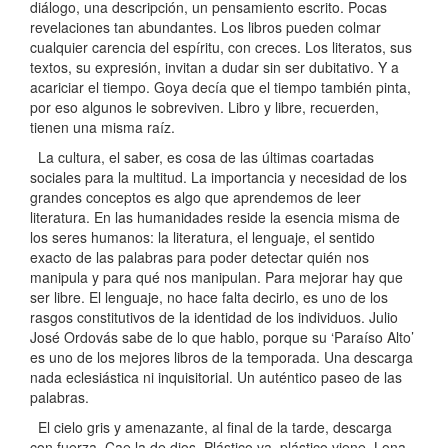
diálogo, una descripción, un pensamiento escrito. Pocas
revelaciones tan abundantes. Los libros pueden colmar
cualquier carencia del espíritu, con creces. Los literatos, sus
textos, su expresión, invitan a dudar sin ser dubitativo. Y a
acariciar el tiempo. Goya decía que el tiempo también pinta,
por eso algunos le sobreviven. Libro y libre, recuerden,
tienen una misma raíz.
La cultura, el saber, es cosa de las últimas coartadas
sociales para la multitud. La importancia y necesidad de los
grandes conceptos es algo que aprendemos de leer
literatura. En las humanidades reside la esencia misma de
los seres humanos: la literatura, el lenguaje, el sentido
exacto de las palabras para poder detectar quién nos
manipula y para qué nos manipulan. Para mejorar hay que
ser libre. El lenguaje, no hace falta decirlo, es uno de los
rasgos constitutivos de la identidad de los individuos. Julio
José Ordovás sabe de lo que hablo, porque su ‘Paraíso Alto’
es uno de los mejores libros de la temporada. Una descarga
nada eclesiástica ni inquisitorial. Un auténtico paseo de las
palabras.
El cielo gris y amenazante, al final de la tarde, descarga
con fuerza. Cae la de dios. Plástico va, plástico viene. Lona