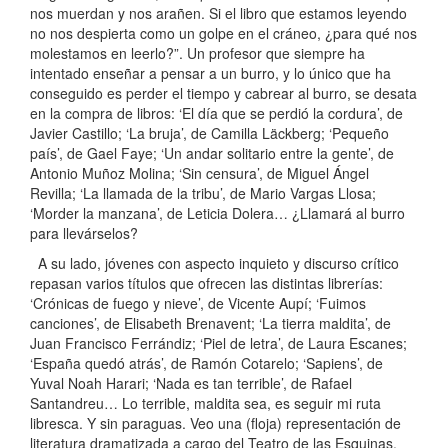
nos muerdan y nos arañen. Si el libro que estamos leyendo
no nos despierta como un golpe en el cráneo, ¿para qué nos
molestamos en leerlo?”. Un profesor que siempre ha
intentado enseñar a pensar a un burro, y lo único que ha
conseguido es perder el tiempo y cabrear al burro, se desata
en la compra de libros: ‘El día que se perdió la cordura’, de
Javier Castillo; ‘La bruja’, de Camilla Läckberg; ‘Pequeño
país’, de Gael Faye; ‘Un andar solitario entre la gente’, de
Antonio Muñoz Molina; ‘Sin censura’, de Miguel Ángel
Revilla; ‘La llamada de la tribu’, de Mario Vargas Llosa;
‘Morder la manzana’, de Leticia Dolera… ¿Llamará al burro
para llevárselos?
A su lado, jóvenes con aspecto inquieto y discurso crítico
repasan varios títulos que ofrecen las distintas librerías:
‘Crónicas de fuego y nieve’, de Vicente Aupí; ‘Fuimos
canciones’, de Elisabeth Brenavent; ‘La tierra maldita’, de
Juan Francisco Ferrándiz; ‘Piel de letra’, de Laura Escanes;
‘España quedó atrás’, de Ramón Cotarelo; ‘Sapiens’, de
Yuval Noah Harari; ‘Nada es tan terrible’, de Rafael
Santandreu… Lo terrible, maldita sea, es seguir mi ruta
libresca. Y sin paraguas. Veo una (floja) representación de
literatura dramatizada a cargo del Teatro de las Esquinas.