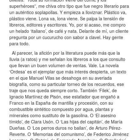
superhéroes”, me chiva otro tipo que fue negro literario para
un auténtico soplapollas. Y empieza a lloviznar. Plástico va,
plástico viene. Lona va, lona viene. Se palpa la tensión de
libreros, editores y escritores. Yo, por si acaso, me compro
un helado ‘italiano’, de café y nata. Delante de mí, un cliente
pregunta por un cucurucho con sabor a clavel. Hay gente
para todo.
Al parecer, la afición por la literatura puede más que la
lluvia (a ratos) y me señalan los libreros a los que consulto
que llevan un buen volumen de ventas. Vale. La novela
‘Ordesa’ es el ejemplar que más interés despierta, un texto
en el que Manuel Vilas se desahoga en su averiada
biografía, como su particular torneo de los recuerdos, ese
traje que nos queda siempre corto. También ‘Filek’, de
Ignacio Martínez de Pisón, ese estafador que engañó a
Franco en la España de mantilla y procesión, con su
combustible sintético compuesto por agua, plantas y
minerales como sustituto de la gasolina. O ‘El asesino
tímido’, de Clara Usón. O ‘Las hijas del capitán’, de María
Dueñas. O ‘Los perros duros no bailan’, de Arturo Pérez-
Reverte. O ‘Memorias del comunismo’, de Federico Jiménez