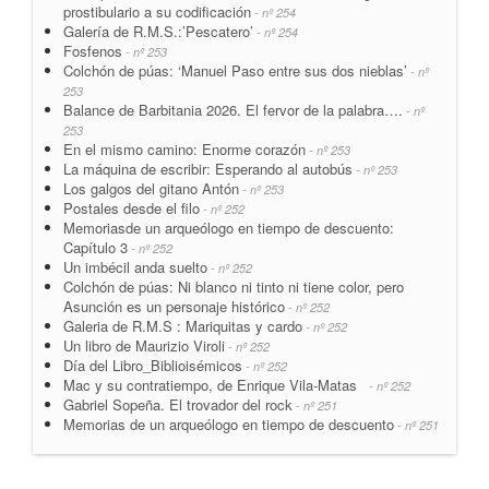
prostibulario a su codificación
- nº 254
Galería de R.M.S.:’Pescatero’
- nº 254
Fosfenos
- nº 253
Colchón de púas: ‘Manuel Paso entre sus dos nieblas’
- nº
253
Balance de Barbitania 2026. El fervor de la palabra….
- nº
253
En el mismo camino: Enorme corazón
- nº 253
La máquina de escribir: Esperando al autobús
- nº 253
Los galgos del gitano Antón
- nº 253
Postales desde el filo
- nº 252
Memoriasde un arqueólogo en tiempo de descuento:
Capítulo 3
- nº 252
Un imbécil anda suelto
- nº 252
Colchón de púas: Ni blanco ni tinto ni tiene color, pero
Asunción es un personaje histórico
- nº 252
Galeria de R.M.S : Mariquitas y cardo
- nº 252
Un libro de Maurizio Viroli
- nº 252
Día del Libro_Biblioisémicos
- nº 252
Mac y su contratiempo, de Enrique Vila-Matas
- nº 252
Gabriel Sopeña. El trovador del rock
- nº 251
Memorias de un arqueólogo en tiempo de descuento
- nº 251