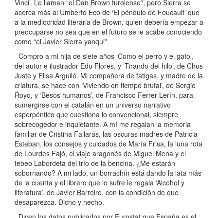
Vinci’. Le llaman “el Dan Brown turolense”, pero Sierra se
acerca más al Umberto Eco de ‘El péndulo de Foucault’ que
a la mediocridad literaria de Brown, quien debería empezar a
preocuparse no sea que en el futuro se le acabe conociendo
como “el Javier Sierra yanqui”.
Compro a mi hija de siete años ‘Como el perro y el gato’,
del autor e ilustrador Edu Flores, y ‘Tirando del hilo’, de Chus
Juste y Elisa Arguilé. Mi compañera de fatigas, y madre de la
criatura, se hace con ‘Viviendo en tiempo brutal’, de Sergio
Royo, y ‘Besos humanos’, de Francisco Ferrer Lerín, para
sumergirse con el catalán en un universo narrativo
esperpéntico que cuestiona lo convencional, siempre
sobrecogedor e inquietante. A mí me regalan la memoria
familiar de Cristina Fallarás, las oscuras madres de Patricia
Esteban, los consejos y cuidados de María Frisa, la luna rota
de Lourdes Fajó, el viaje aragonés de Miguel Mena y el
tebeo Labordeta del trío de la bencina. ¿Me estarán
sobornando? A mi lado, un borrachín está dando la lata más
de la cuenta y el librero que lo sufre le regala ‘Alcohol y
literatura’, de Javier Barreiro, con la condición de que
desaparezca. Dicho y hecho.
Dicen los datos publicados por Eurostat que España es el