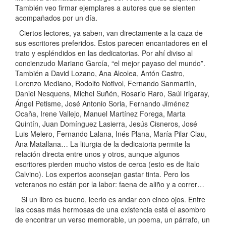
También veo firmar ejemplares a autores que se sienten
acompañados por un día.
Ciertos lectores, ya saben, van directamente a la caza de
sus escritores preferidos. Estos parecen encantadores en el
trato y espléndidos en las dedicatorias. Por ahí diviso al
concienzudo Mariano García, “el mejor payaso del mundo”.
También a David Lozano, Ana Alcolea, Antón Castro,
Lorenzo Mediano, Rodolfo Notivol, Fernando Sanmartín,
Daniel Nesquens, Michel Suñén, Rosario Raro, Saúl Irigaray,
Ángel Petisme, José Antonio Soria, Fernando Jiménez
Ocaña, Irene Vallejo, Manuel Martínez Forega, Marta
Quintín, Juan Domínguez Lasierra, Jesús Cisneros, José
Luis Melero, Fernando Lalana, Inés Plana, María Pilar Clau,
Ana Matallana… La liturgia de la dedicatoria permite la
relación directa entre unos y otros, aunque algunos
escritores pierden mucho vistos de cerca (esto es de Italo
Calvino). Los expertos aconsejan gastar tinta. Pero los
veteranos no están por la labor: faena de aliño y a correr…
Si un libro es bueno, leerlo es andar con cinco ojos. Entre
las cosas más hermosas de una existencia está el asombro
de encontrar un verso memorable, un poema, un párrafo, un