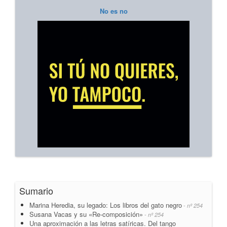
No es no
Sumario
Marina Heredia, su legado: Los libros del gato negro
- nº 254
Susana Vacas y su «Re-composición»
- nº 254
Una aproximación a las letras satíricas. Del tango