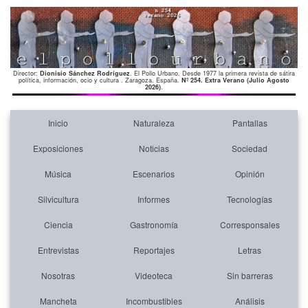
Director:
Dionisio Sánchez Rodríguez
. El Pollo Urbano. Desde 1977 la primera revista de sátira
política, información, ocio y cultura . Zaragoza. España.
Nº 254. Extra Verano (Julio Agosto
2026)
.
Inicio
Naturaleza
Pantallas
Exposiciones
Noticias
Sociedad
Música
Escenarios
Opinión
Silvicultura
Informes
Tecnologías
Ciencia
Gastronomía
Corresponsales
Entrevistas
Reportajes
Letras
Nosotras
Videoteca
Sin barreras
Mancheta
Incombustibles
Análisis