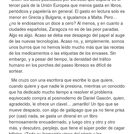
tercer país de la Unión Europea que menos gasta en libros,
periódicos y papelería en general. El gasto en lectura solo es
menor en Grecia y Bulgaria, e igualamos a Malta. Pero…
¿no le endosamos un doce a cero? Al menos, y en cuanto a
ciudades españolas, Zaragoza no es de las peor paradas.
Algo es algo. Acaso se deba ese desapego del papel al auge
de las nuevas tecnologías. Acaso no, y, simplemente, somos
unos burros que no hemos leído mucho más que las recetas
de los medicamentos o las etiquetas de los envases. Sin
embargo, y a pesar del tiempo, la densidad del tráfico
humano en los porches del paseo libresco es difícil de
sortear.
Me cruzo con una escritora que escribe lo que quiere,
cuando quiere y que nadie le presiona, mientras un conocido
que ha dedicado mucho tiempo a resolver el problema
equivocado compra al posmoderno de Daniel Gascón, quien,
agradecido, le ofrece un clavel… ¡amarillo! Un tipo que se
mueve despacio, con algo de galápago que ya no tiene prisa
por (casi) nada, se gasta un dineral en un libro
hermosamente encuadernado, y luego otro y otro y otro
más, y descubro, perplejo, que tiene el súper poder de cagar
billetes. “Toda su formación viene del cómic y los