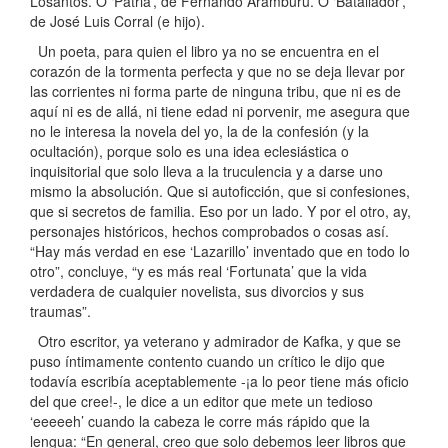
Losantos. O ‘Patria’, de Fernando Aramburu. O ‘Batallador’,
de José Luis Corral (e hijo).
Un poeta, para quien el libro ya no se encuentra en el
corazón de la tormenta perfecta y que no se deja llevar por
las corrientes ni forma parte de ninguna tribu, que ni es de
aquí ni es de allá, ni tiene edad ni porvenir, me asegura que
no le interesa la novela del yo, la de la confesión (y la
ocultación), porque solo es una idea eclesiástica o
inquisitorial que solo lleva a la truculencia y a darse uno
mismo la absolución. Que si autoficción, que si confesiones,
que si secretos de familia. Eso por un lado. Y por el otro, ay,
personajes históricos, hechos comprobados o cosas así.
“Hay más verdad en ese ‘Lazarillo’ inventado que en todo lo
otro”, concluye, “y es más real ‘Fortunata’ que la vida
verdadera de cualquier novelista, sus divorcios y sus
traumas”.
Otro escritor, ya veterano y admirador de Kafka, y que se
puso íntimamente contento cuando un crítico le dijo que
todavía escribía aceptablemente -¡a lo peor tiene más oficio
del que cree!-, le dice a un editor que mete un tedioso
‘eeeeeh’ cuando la cabeza le corre más rápido que la
lengua: “En general, creo que solo debemos leer libros que