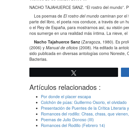
NACHO TAJAHUERCE SANZ. “El rostro del mundo”. Prese
Los poemas de
El rostro del mundo
caminan por el 
parte del libro, el poeta nos conduce, a través de un
o el Rey de España, para mostrarnos así, su visión per
nos sumerge en una realidad más íntima. La nieve, el 
Nacho Tajahuerce Sanz
(Zaragoza, 1980). Es profe
(2006) y
Manual de oficios
(2008). Ha editado la antol
sido publicada en diversas antologías como Noreste, O
Bacterias.
Twittear
Artículos relacionados :
Por donde el placer escapa
Colchón de púas: Guillermo Osorio, el olvidado
Presentación de Puentes de la Crítica Literaria y
Romances del rodillo: Chsss, chsss, que vienen,
Poemas de Julio Donoso (III)
Romances del Rodillo (Febrero 14)