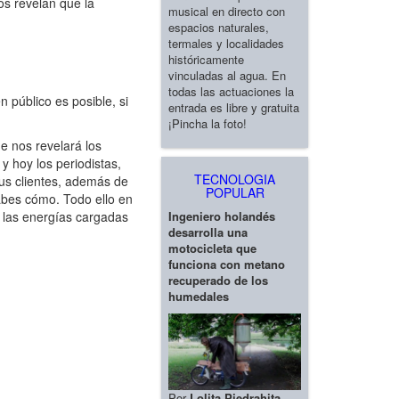
os revelan que la
musical en directo con
espacios naturales,
termales y localidades
históricamente
vinculadas al agua. En
todas las actuaciones la
úblico es posible, si
entrada es libre y gratuita
¡Pincha la foto!
 nos revelará los
y hoy los periodistas,
TECNOLOGIA
sus clientes, además de
POPULAR
sabes cómo. Todo ello en
Ingeniero holandés
 las energías cargadas
desarrolla una
motocicleta que
funciona con metano
recuperado de los
humedales
.
Por
Lolita Piedrahita