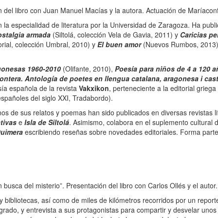
del libro con Juan Manuel Macías y la autora. Actuación de Maríacon
la especialidad de literatura por la Universidad de Zaragoza. Ha pub
stalgia armada
(Siltolá, colección Vela de Gavia, 2011) y
Caricias pe
orial, colección Umbral, 2010) y
El buen amor
(Nuevos Rumbos, 2013) 
agonesas 1960-2010
(Olifante, 2010),
Poesía para niños de 4 a 120 
rontera. Antología de poetes en llengua catalana, aragonesa i cas
sía española de la revista
Vakxikon
, perteneciente a la editorial grieg
españoles del siglo XXI, Tradabordo).
os de sus relatos y poemas han sido publicados en diversas revistas lit
ativas
e
Isla de Siltolá
. Asimismo, colabora en el suplemento cultural d
uimera
escribiendo reseñas sobre novedades editoriales. Forma parte
ca del misterio”. Presentación del libro con Carlos Ollés y el autor.
y bibliotecas, así como de miles de kilómetros recorridos por un report
agrado, y entrevista a sus protagonistas para compartir y desvelar uno