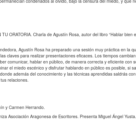
permanecían condenados al olvido, bajo la censura del miedo, y que n
TORIA. Charla de Agustín Rosa, autor del libro “Hablar bien en p
dedora, Agustín Rosa ha preparado una sesión muy práctica en la que
las claves para realizar presentaciones eficaces. Los tiempos cambian 
er comunicar, hablar en público, de manera correcta y eficiente con 
minar el miedo escénico y disfrutar hablando en público es posible, si 
 donde además del conocimiento y las técnicas aprendidas saldrás con
tus relaciones.
n y Carmen Herrando.
a Asociación Aragonesa de Escritores. Presenta Miguel Ángel Yusta