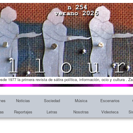
esde 1977 la primera revista de sátira política, información, ocio y cultura . 
nes
Noticias
Sociedad
Música
Escenarios
tas
Reportajes
Letras
Nosotras
Videoteca
Si