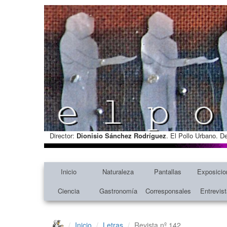
Director:
Dionisio Sánchez Rodríguez
. El Pollo Urbano. D
Inicio
Naturaleza
Pantallas
Exposicio
Ciencia
Gastronomía
Corresponsales
Entrevis
Inicio
Letras
Revista nº 142