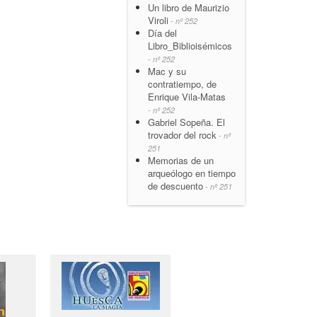
Un libro de Maurizio
Viroli
- nº 252
Día del
Libro_Biblioisémicos
- nº 252
Mac y su
contratiempo, de
Enrique Vila-Matas
- nº 252
Gabriel Sopeña. El
trovador del rock
- nº
251
Memorias de un
arqueólogo en tiempo
de descuento
- nº 251