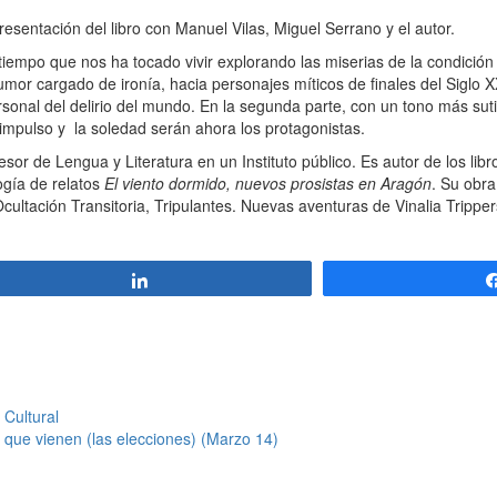
ntación del libro con Manuel Vilas, Miguel Serrano y el autor.
tiempo que nos ha tocado vivir explorando las miserias de la condició
 humor cargado de ironía, hacia personajes míticos de finales del Sigl
sonal del delirio del mundo. En la segunda parte, con un tono más sutil
impulso y la soledad serán ahora los protagonistas.
sor de Lengua y Literatura en un Instituto público. Es autor de los li
ogía de relatos
El viento dormido, nuevos prosistas en Aragón
. Su obra
cultación Transitoria, Tripulantes. Nuevas aventuras de Vinalia Trippe
Compartir
 Cultural
 que vienen (las elecciones) (Marzo 14)