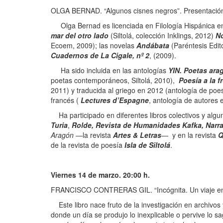
OLGA BERNAD. “Algunos cisnes negros”. Presentación 
Olga Bernad es licenciada en Filología Hispánica en 
mar del otro lado
(Siltolá, colección Inklings, 2012)
No
Ecoem, 2009); las novelas
Andábata
(Paréntesis Edit
Cuadernos
de La Cigale, nº 2
, (2009).
Ha sido incluida en las antologías
YIN. Poetas ar
poetas contemporáneos, Siltolá, 2010),
Poesía a la f
2011) y traducida al griego en 2012 (antología de poe
francés (
Lectures d’Espagne
, antología de autores 
Ha participado en diferentes libros colectivos y algun
Turia
,
Rolde, Revista de Humanidades Kafka, Narr
Aragón
—la revista
Artes
& Letras
— y en la revista
Q
de la revista de poesía
Isla de Siltolá
.
Viernes 14 de marzo. 20:00 h.
FRANCISCO CONTRERAS GIL. “Incógnita. Un viaje en bus
Este libro nace fruto de la investigación en archivos 
donde un día se produjo lo inexplicable o pervive lo s