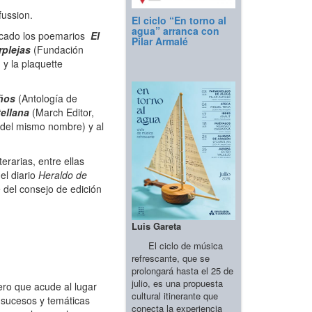
fussion.
El ciclo “En torno al
agua” arranca con
licado los poemarios
El
Pilar Armalé
rplejas
(Fundación
y la plaquette
años
(Antología de
tellana
(March Editor,
a del mismo nombre) y al
erarias, entre ellas
el diario
Heraldo de
 del consejo de edición
Luis Gareta
El ciclo de música
refrescante, que se
prolongará hasta el 25 de
julio, es una propuesta
ero que acude al lugar
cultural itinerante que
s sucesos y temáticas
conecta la experiencia