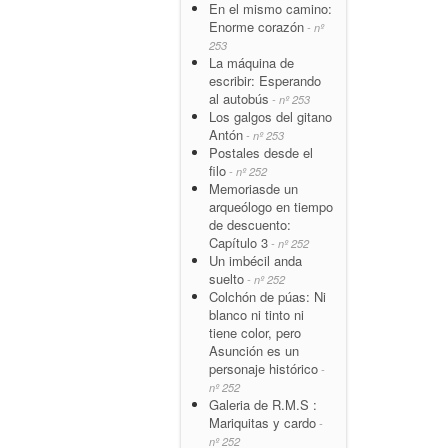
En el mismo camino:
Enorme corazón
- nº
253
La máquina de
escribir: Esperando
al autobús
- nº 253
Los galgos del gitano
Antón
- nº 253
Postales desde el
filo
- nº 252
Memoriasde un
arqueólogo en tiempo
de descuento:
Capítulo 3
- nº 252
Un imbécil anda
suelto
- nº 252
Colchón de púas: Ni
blanco ni tinto ni
tiene color, pero
Asunción es un
personaje histórico
-
nº 252
Galeria de R.M.S :
Mariquitas y cardo
-
nº 252