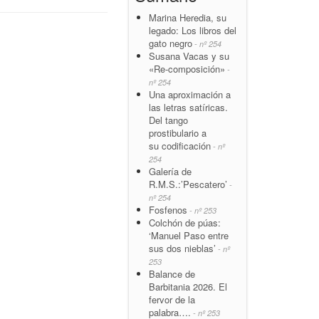
Marina Heredia, su
legado: Los libros del
gato negro
- nº 254
Susana Vacas y su
«Re-composición»
-
nº 254
Una aproximación a
las letras satíricas.
Del tango
prostibulario a
su codificación
- nº
254
Galería de
R.M.S.:’Pescatero’
-
nº 254
Fosfenos
- nº 253
Colchón de púas:
‘Manuel Paso entre
sus dos nieblas’
- nº
253
Balance de
Barbitania 2026. El
fervor de la
palabra….
- nº 253