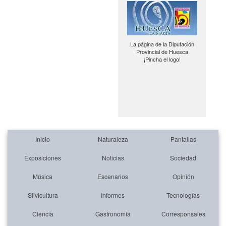
La página de la Diputación
Provincial de Huesca
¡Pincha el logo!
Inicio
Naturaleza
Pantallas
Exposiciones
Noticias
Sociedad
Música
Escenarios
Opinión
Silvicultura
Informes
Tecnologías
Ciencia
Gastronomía
Corresponsales