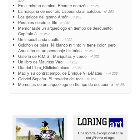
253
En el mismo camino: Enorme corazón
- nº 253
La máquina de escribir: Esperando al autobús
- nº 253
Los galgos del gitano Antón
- nº 253
Postales desde el filo
- nº 252
Memoriasde un arqueólogo en tiempo de descuento:
Capítulo 3
- nº 252
Un imbécil anda suelto
- nº 252
Colchón de púas: Ni blanco ni tinto ni tiene color, pero
Asunción es un personaje histórico
- nº 252
Galeria de R.M.S : Mariquitas y cardo
- nº 252
Un libro de Maurizio Viroli
- nº 252
Día del Libro_Biblioisémicos
- nº 252
Mac y su contratiempo, de Enrique Vila-Matas
- nº 252
Gabriel Sopeña. El trovador del rock
- nº 251
Memorias de un arqueólogo en tiempo de descuento
- nº 251
Una librería excepcional en la
red ¡Pincha el logo!