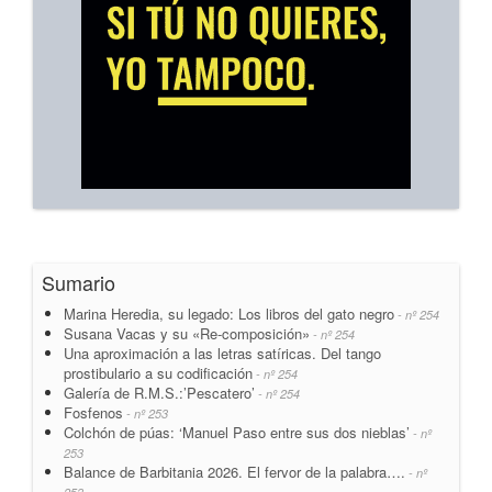
Sumario
Marina Heredia, su legado: Los libros del gato negro
- nº 254
Susana Vacas y su «Re-composición»
- nº 254
Una aproximación a las letras satíricas. Del tango
prostibulario a su codificación
- nº 254
Galería de R.M.S.:’Pescatero’
- nº 254
Fosfenos
- nº 253
Colchón de púas: ‘Manuel Paso entre sus dos nieblas’
- nº
253
Balance de Barbitania 2026. El fervor de la palabra….
- nº