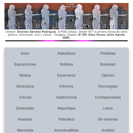
Director:
Dionisio Sánchez Rodríguez
. El Pollo Urbano. Desde 1977 la primera revista de sátira
política, información, ocio y cultura . Zaragoza. España.
Nº 254. Extra Verano (Julio Agosto
2026)
.
Inicio
Naturaleza
Pantallas
Exposiciones
Noticias
Sociedad
Música
Escenarios
Opinión
Silvicultura
Informes
Tecnologías
Ciencia
Gastronomía
Corresponsales
Entrevistas
Reportajes
Letras
Nosotras
Videoteca
Sin barreras
Mancheta
Incombustibles
Análisis