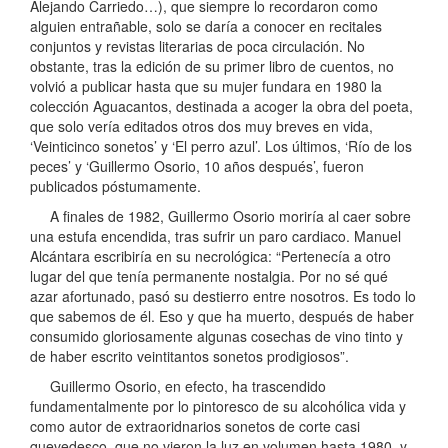
Alejando Carriedo…), que siempre lo recordaron como
alguien entrañable, solo se daría a conocer en recitales
conjuntos y revistas literarias de poca circulación. No
obstante, tras la edición de su primer libro de cuentos, no
volvió a publicar hasta que su mujer fundara en 1980 la
colección Aguacantos, destinada a acoger la obra del poeta,
que solo vería editados otros dos muy breves en vida,
‘Veinticinco sonetos’ y ‘El perro azul’. Los últimos, ‘Río de los
peces’ y ‘Guillermo Osorio, 10 años después’, fueron
publicados póstumamente.
A finales de 1982, Guillermo Osorio moriría al caer sobre
una estufa encendida, tras sufrir un paro cardiaco. Manuel
Alcántara escribiría en su necrológica: “Pertenecía a otro
lugar del que tenía permanente nostalgia. Por no sé qué
azar afortunado, pasó su destierro entre nosotros. Es todo lo
que sabemos de él. Eso y que ha muerto, después de haber
consumido gloriosamente algunas cosechas de vino tinto y
de haber escrito veintitantos sonetos prodigiosos”.
Guillermo Osorio, en efecto, ha trascendido
fundamentalmente por lo pintoresco de su alcohólica vida y
como autor de extraoridnarios sonetos de corte casi
quevedesco, que no vieron la luz en volumen hasta 1980, y