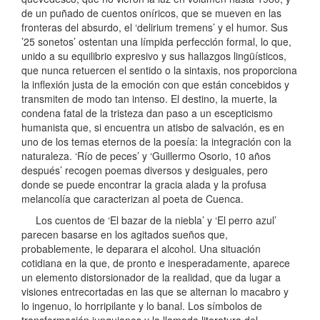
de un puñado de cuentos oníricos, que se mueven en las
fronteras del absurdo, el ‘delirium tremens’ y el humor. Sus
’25 sonetos’ ostentan una límpida perfección formal, lo que,
unido a su equilibrio expresivo y sus hallazgos lingüísticos,
que nunca retuercen el sentido o la sintaxis, nos proporciona
la inflexión justa de la emoción con que están concebidos y
transmiten de modo tan intenso. El destino, la muerte, la
condena fatal de la tristeza dan paso a un escepticismo
humanista que, si encuentra un atisbo de salvación, es en
uno de los temas eternos de la poesía: la integración con la
naturaleza. ‘Río de peces’ y ‘Guillermo Osorio, 10 años
después’ recogen poemas diversos y desiguales, pero
donde se puede encontrar la gracia alada y la profusa
melancolía que caracterizan al poeta de Cuenca.
Los cuentos de ‘El bazar de la niebla’ y ‘El perro azul’
parecen basarse en los agitados sueños que,
probablemente, le deparara el alcohol. Una situación
cotidiana en la que, de pronto e inesperadamente, aparece
un elemento distorsionador de la realidad, que da lugar a
visiones entrecortadas en las que se alternan lo macabro y
lo ingenuo, lo horripilante y lo banal. Los símbolos de