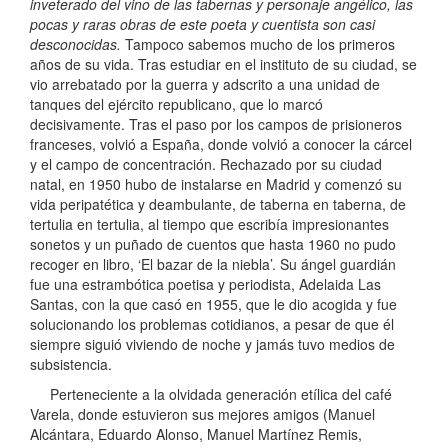
inveterado del vino de las tabernas y personaje angélico, las
pocas y raras obras de este poeta y cuentista son casi
desconocidas.
Tampoco sabemos mucho de los primeros
años de su vida. Tras estudiar en el instituto de su ciudad, se
vio arrebatado por la guerra y adscrito a una unidad de
tanques del ejército republicano, que lo marcó
decisivamente. Tras el paso por los campos de prisioneros
franceses, volvió a España, donde volvió a conocer la cárcel
y el campo de concentración. Rechazado por su ciudad
natal, en 1950 hubo de instalarse en Madrid y comenzó su
vida peripatética y deambulante, de taberna en taberna, de
tertulia en tertulia, al tiempo que escribía impresionantes
sonetos y un puñado de cuentos que hasta 1960 no pudo
recoger en libro, ‘El bazar de la niebla’. Su ángel guardián
fue una estrambótica poetisa y periodista, Adelaida Las
Santas, con la que casó en 1955, que le dio acogida y fue
solucionando los problemas cotidianos, a pesar de que él
siempre siguió viviendo de noche y jamás tuvo medios de
subsistencia.
Perteneciente a la olvidada generación etílica del café
Varela, donde estuvieron sus mejores amigos (Manuel
Alcántara, Eduardo Alonso, Manuel Martínez Remis,