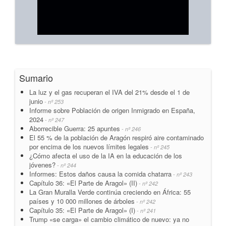
Sumario
La luz y el gas recuperan el IVA del 21% desde el 1 de
junio
- nº 253
Informe sobre Población de origen Inmigrado en España,
2024
- nº 247
Aborrecible Guerra: 25 apuntes
- nº 246
El 55 % de la población de Aragón respiró aire contaminado
por encima de los nuevos límites legales
- nº 245
¿Cómo afecta el uso de la IA en la educación de los
jóvenes?
- nº 244
Informes: Estos daños causa la comida chatarra
- nº 243
Capítulo 36: «El Parte de Aragol» (II)
- nº 242
La Gran Muralla Verde continúa creciendo en África: 55
países y 10 000 millones de árboles
- nº 242
Capítulo 35: «El Parte de Aragol» (I)
- nº 241
Trump «se carga» el cambio climático de nuevo: ya no