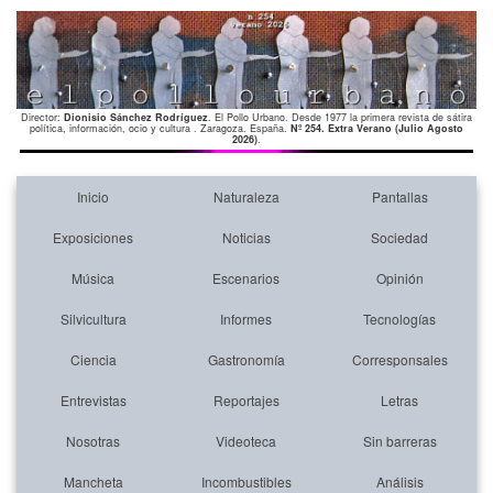
Director:
Dionisio Sánchez Rodríguez
. El Pollo Urbano. Desde 1977 la primera revista de sátira
política, información, ocio y cultura . Zaragoza. España.
Nº 254. Extra Verano (Julio Agosto
2026)
.
Inicio
Naturaleza
Pantallas
Exposiciones
Noticias
Sociedad
Música
Escenarios
Opinión
Silvicultura
Informes
Tecnologías
Ciencia
Gastronomía
Corresponsales
Entrevistas
Reportajes
Letras
Nosotras
Videoteca
Sin barreras
Mancheta
Incombustibles
Análisis