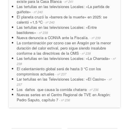
existe para la Casa Blanca
- nº 241
Las tertulias en las televisiones Locales: «La partida de
guiñote»
- nº 240
El planeta cruzó la «barrera de la muerte» en 2025: se
calentó +1,5 ºC
- nº 240
Las tertulias en las televisiones Locales: «Entre
bastidores»
- nº 239
Nueva denuncia a CONVA ante la Fiscalía.
- nº 239
La contaminación por ozono cae en Aragón por la menor
duración del calor estival, pero sigue siendo insalubre
conforme a las directrices de la OMS
- nº 238
Las tertulias en las televisiones Locales: «La Charrada»
- nº
238
El calentamiento global será de hasta 3 °C con los
compromisos actuales
- nº 237
Lar tertulias en las Televisiones Locales: «El Casino»
- nº
237
Los daños que causa la comida chatarra
- nº 236
Nuevas series en el Centro Regional de TVE en Aragón:
Pedro Saputo, capítulo 7
- nº 236