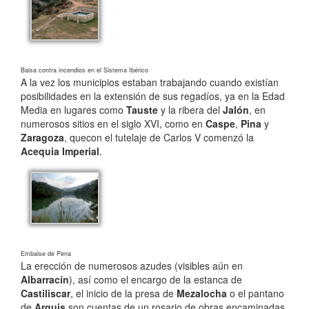
Balsa contra incendios en el Sistema Ibérico
A la vez los municipios estaban trabajando cuando existían
posibilidades en la extensión de sus regadíos, ya en la Edad
Media en lugares como
Tauste
y la ribera del
Jalón
, en
numerosos sitios en el siglo XVI, como en
Caspe
,
Pina
y
Zaragoza
, que
con el tutelaje de Carlos V comenzó la
Acequia Imperial
.
Embalse de Pena
La erección de numerosos azudes (visibles
aún en
Albarracín
), así como el encargo de
la estanca de
Castiliscar
, el inicio de la presa de
Mezalocha
o el pantano
de
Arguis
son cuentas de un
rosario de obras encaminadas