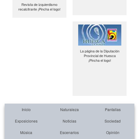
Revista de izquierdismo
recalcitrante ¡Pincha el logo!
La página de la Diputación
Provincial de Huesca
¡Pincha el logo!
Inicio
Naturaleza
Pantallas
Exposiciones
Noticias
Sociedad
Música
Escenarios
Opinión