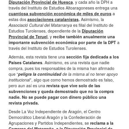
Diputación Provincial de Huesca
, y cada año la DPH a
través del Instituto de Estudios Altoaragoneses entrega una
cuantiosa subvención económica de miles de euros
a
estas dos
asociaciones catalanistas
.
Asimismo, la
Associació Cultural del Matarranya
es filial del Instituto de
Estudios Turolenses, dependiente de la
Diputación
Provincial de Teruel
, y
recibe también anualmente una
importante subvención económica por parte de la DPT
a
través del Instituto de Estudios Turolenses.
Además, esta revista tiene una
sección fija dedicada a los
Países Catalanes
. Asimismo, es una revista que nadie
compra, pues los responsables de la misma han afirmado
que “
peligra la continuidad
de la misma al no tener apoyo
institucional
”, algo que como hemos demostrado es falso,
pero aun así es una
revista que vive solo de las
subvenciones y queda demostrado que no la compra
nadie. No se puede pagar con dinero público una
revista privada.
Desde La Voz Independiente de Aragón, el Centro
Democrático Liberal-Aragón y la Confederación de
Agrupaciones y Partidos Independientes, se
reclama a la
Comarca del Matarraña, a la Diputación Provincial de