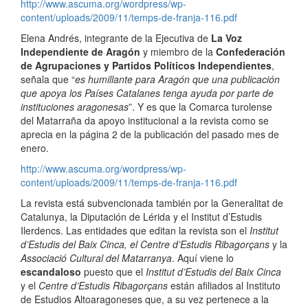
http://www.ascuma.org/wordpress/wp-
content/uploads/2009/11/temps-de-franja-116.pdf
Elena Andrés, integrante de la Ejecutiva de
La Voz
Independiente de Aragón
y miembro de la
Confederación
de Agrupaciones y Partidos Políticos Independientes
,
señala que “
es humillante para Aragón que una publicación
que apoya los Países Catalanes tenga ayuda por parte de
instituciones aragonesas
”. Y es que la Comarca turolense
del Matarraña da apoyo institucional a la revista como se
aprecia en la página 2 de la publicación del pasado mes de
enero.
http://www.ascuma.org/wordpress/wp-
content/uploads/2009/11/temps-de-franja-116.pdf
La revista está subvencionada también por la Generalitat de
Catalunya, la Diputación de Lérida y el Institut d’Estudis
Ilerdencs. Las entidades que editan la revista son el
Institut
d’Estudis del Baix Cinca, el
Centre d’Estudis Ribagorçans
y la
Associació Cultural del Matarranya
. Aquí viene lo
escandaloso
puesto que el
Institut d’Estudis del Baix Cinca
y el
Centre d’Estudis Ribagorçans
están afiliados al Instituto
de Estudios Altoaragoneses que, a su vez pertenece a la