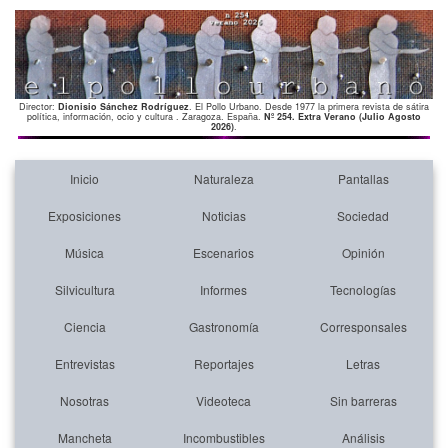
Director:
Dionisio Sánchez Rodríguez
. El Pollo Urbano. Desde 1977 la primera revista de sátira
política, información, ocio y cultura . Zaragoza. España.
Nº 254. Extra Verano (Julio Agosto
2026)
.
Inicio
Naturaleza
Pantallas
Exposiciones
Noticias
Sociedad
Música
Escenarios
Opinión
Silvicultura
Informes
Tecnologías
Ciencia
Gastronomía
Corresponsales
Entrevistas
Reportajes
Letras
Nosotras
Videoteca
Sin barreras
Mancheta
Incombustibles
Análisis