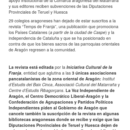
apoyo institucional de la Comarca aragonesa del Matarraña
y sus editores reciben subvenciones de las Diputaciones
Provinciales de Teruel y Huesca
29 colegios aragoneses han dejado de estar suscritos a la
revista “Temps de Franja”, una publicación que promociona
los Países Catalanes (
a partir de la ciudad de Caspe
) y la
independencia de Cataluña y que se ha posicionado en
contra de que los bienes sacros de las parroquias orientales
de Aragón regresen a la comunidad.
La revista está editada
por la
Iniciativa Cultural de la
Franja
, entidad que aglutina a las
3 únicas asociaciones
pancatalanistas de la zona oriental de Aragón:
Institut
d’Estudis del Baix Cinca
,
Associació Cultural del Matarraña
y
Centre d’Estudis Ribagorçans
.
La Voz Independiente de
Aragón, el Centro Democrático Liberal-Aragón y la
Confederación de Agrupaciones y Partidos Políticos
Independientes piden al Gobierno de Aragón que
cancele también la suscripción de la revista en algunas
bibliotecas aragonesas donde se recibe y exige que las
Diputaciones Provinciales de Teruel y Huesca dejen de