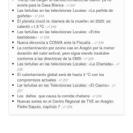
existe para la Casa Blanca
- nº 241
Las tertulias en las televisiones Locales: «La partida de
guiñote»
- nº 240
El planeta cruzó la «barrera de la muerte» en 2025: se
calentó +1,5 ºC
- nº 240
Las tertulias en las televisiones Locales: «Entre
bastidores»
- nº 239
Nueva denuncia a CONVA ante la Fiscalía.
- nº 239
La contaminación por ozono cae en Aragón por la menor
duración del calor estival, pero sigue siendo insalubre
conforme a las directrices de la OMS
- nº 238
Las tertulias en las televisiones Locales: «La Charrada»
- nº
238
El calentamiento global será de hasta 3 °C con los
compromisos actuales
- nº 237
Lar tertulias en las Televisiones Locales: «El Casino»
- nº
237
Los daños que causa la comida chatarra
- nº 236
Nuevas series en el Centro Regional de TVE en Aragón:
Pedro Saputo, capítulo 7
- nº 236