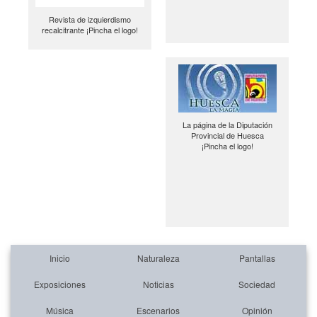
Revista de izquierdismo
recalcitrante ¡Pincha el logo!
La página de la Diputación
Provincial de Huesca
¡Pincha el logo!
Inicio
Naturaleza
Pantallas
Exposiciones
Noticias
Sociedad
Música
Escenarios
Opinión