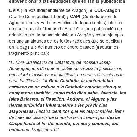
subvencionar a las entidades que editan la publicación.
L’VIA
(La Voz Independiente de Aragón), el
CDL-Aragón
(Centro Democrático Liberal) y
CAPI
(Confederación de
Agrupaciones y Partidos Políticos Independientes) informan
de que la revista “Temps de Franja” es una publicación de
adoctrinamiento pancatalanista en Aragón y como ejemplo
denuncian algunos de los textos radicales que se publican
en la página 5 del número de enero pasado (traducimos
fragmento principal):
“
El llibre Justificació de Catalunya, de mossèn Josep
Armengou, ens diu que un poble no necessita justificar-se;
pel sol fet d’existir ja està justificat. La seua existència és la
seua justificació.
La Gran Cataluña, la nacionalidad
catalana no se reduce a la Cataluña estricta, sino que
comprende también, como todo dios sabe, Valencia, las
Islas Baleares, el Rosellón, Andorra, el Alguer, y las
tierras atribuidas injustamente a les provincias
aragonesas.
I acaba dient-nos que els responsables últims
de totes les dissorts de la nostra terra irredempta,
desde
Caspe hasta el fin del mundo, somos y seremos, los
catalanes.
Magister dixit
”.