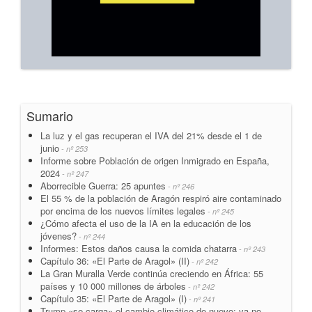
Sumario
La luz y el gas recuperan el IVA del 21% desde el 1 de
junio
- nº 253
Informe sobre Población de origen Inmigrado en España,
2024
- nº 247
Aborrecible Guerra: 25 apuntes
- nº 246
El 55 % de la población de Aragón respiró aire contaminado
por encima de los nuevos límites legales
- nº 245
¿Cómo afecta el uso de la IA en la educación de los
jóvenes?
- nº 244
Informes: Estos daños causa la comida chatarra
- nº 243
Capítulo 36: «El Parte de Aragol» (II)
- nº 242
La Gran Muralla Verde continúa creciendo en África: 55
países y 10 000 millones de árboles
- nº 242
Capítulo 35: «El Parte de Aragol» (I)
- nº 241
Trump «se carga» el cambio climático de nuevo: ya no