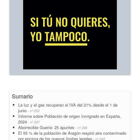
Sumario
La luz y el gas recuperan el IVA del 21% desde el 1 de
junio
- nº 253
Informe sobre Población de origen Inmigrado en España,
2024
- nº 247
Aborrecible Guerra: 25 apuntes
- nº 246
El 55 % de la población de Aragón respiró aire contaminado
por encima de los nuevos límites legales
- nº 245