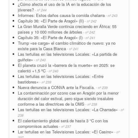
¿Cómo afecta el uso de la IA en la educación de los
jóvenes?
- nº 244
Informes: Estos daños causa la comida chatarra
- nº 243
Capítulo 36: «El Parte de Aragol» (II)
- nº 242
La Gran Muralla Verde continúa creciendo en África: 55
países y 10 000 millones de árboles
- nº 242
Capítulo 35: «El Parte de Aragol» (I)
- nº 241
Trump «se carga» el cambio climático de nuevo: ya no
existe para la Casa Blanca
- nº 241
Las tertulias en las televisiones Locales: «La partida de
guiñote»
- nº 240
El planeta cruzó la «barrera de la muerte» en 2025: se
calentó +1,5 ºC
- nº 240
Las tertulias en las televisiones Locales: «Entre
bastidores»
- nº 239
Nueva denuncia a CONVA ante la Fiscalía.
- nº 239
La contaminación por ozono cae en Aragón por la menor
duración del calor estival, pero sigue siendo insalubre
conforme a las directrices de la OMS
- nº 238
Las tertulias en las televisiones Locales: «La Charrada»
- nº
238
El calentamiento global será de hasta 3 °C con los
compromisos actuales
- nº 237
Lar tertulias en las Televisiones Locales: «El Casino»
- nº
237