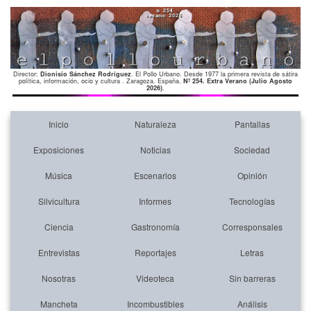
Director:
Dionisio Sánchez Rodríguez
. El Pollo Urbano. Desde 1977 la primera revista de sátira
política, información, ocio y cultura . Zaragoza. España.
Nº 254. Extra Verano (Julio Agosto
2026)
.
Inicio
Naturaleza
Pantallas
Exposiciones
Noticias
Sociedad
Música
Escenarios
Opinión
Silvicultura
Informes
Tecnologías
Ciencia
Gastronomía
Corresponsales
Entrevistas
Reportajes
Letras
Nosotras
Videoteca
Sin barreras
Mancheta
Incombustibles
Análisis