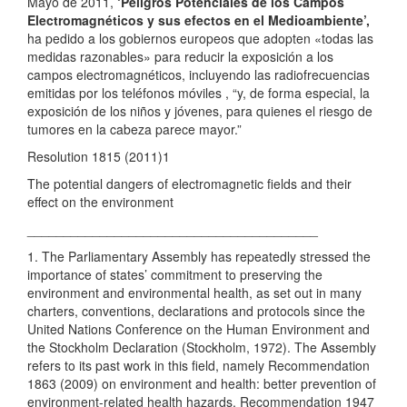
Mayo de 2011,
‘Peligros Potenciales de los Campos
Electromagnéticos y sus efectos en el Medioambiente’,
ha pedido a los gobiernos europeos que adopten «todas las
medidas razonables» para reducir la exposición a los
campos electromagnéticos, incluyendo las radiofrecuencias
emitidas por los teléfonos móviles , “y, de forma especial, la
exposición de los niños y jóvenes, para quienes el riesgo de
tumores en la cabeza parece mayor.”
Resolution 1815 (2011)1
The potential dangers of electromagnetic fields and their
effect on the environment
________________________________________
1. The Parliamentary Assembly has repeatedly stressed the
importance of states’ commitment to preserving the
environment and environmental health, as set out in many
charters, conventions, declarations and protocols since the
United Nations Conference on the Human Environment and
the Stockholm Declaration (Stockholm, 1972). The Assembly
refers to its past work in this field, namely Recommendation
1863 (2009) on environment and health: better prevention of
environment-related health hazards, Recommendation 1947