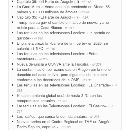
Capítulo 36: «El Parte de Aragol» (II)
- nº 242
La Gran Muralla Verde continúa creciendo en África: 55
países y 10 000 millones de árboles
- nº 242
Capítulo 35: «El Parte de Aragol» (I)
- nº 241
Trump «se carga» el cambio climático de nuevo: ya no
existe para la Casa Blanca
- nº 241
Las tertulias en las televisiones Locales: «La partida de
guiñote»
- nº 240
El planeta cruzó la «barrera de la muerte» en 2025: se
calentó +1,5 ºC
- nº 240
Las tertulias en las televisiones Locales: «Entre
bastidores»
- nº 239
Nueva denuncia a CONVA ante la Fiscalía.
- nº 239
La contaminación por ozono cae en Aragón por la menor
duración del calor estival, pero sigue siendo insalubre
conforme a las directrices de la OMS
- nº 238
Las tertulias en las televisiones Locales: «La Charrada»
- nº
238
El calentamiento global será de hasta 3 °C con los
compromisos actuales
- nº 237
Lar tertulias en las Televisiones Locales: «El Casino»
- nº
237
Los daños que causa la comida chatarra
- nº 236
Nuevas series en el Centro Regional de TVE en Aragón:
Pedro Saputo, capítulo 7
- nº 236