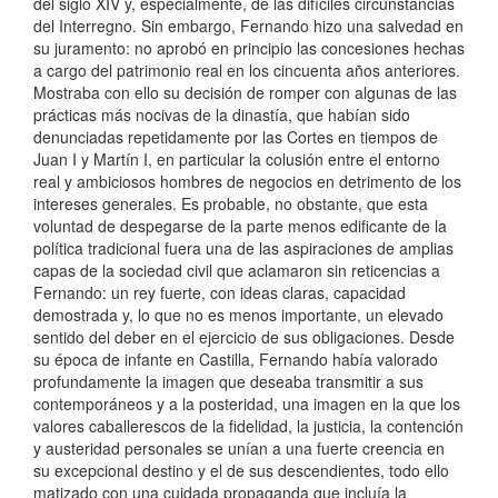
del siglo XIV y, especialmente, de las difíciles circunstancias
del Interregno. Sin embargo, Fernando hizo una salvedad en
su juramento: no aprobó en principio las concesiones hechas
a cargo del patrimonio real en los cincuenta años anteriores.
Mostraba con ello su decisión de romper con algunas de las
prácticas más nocivas de la dinastía, que habían sido
denunciadas repetidamente por las Cortes en tiempos de
Juan I y Martín I, en particular la colusión entre el entorno
real y ambiciosos hombres de negocios en detrimento de los
intereses generales. Es probable, no obstante, que esta
voluntad de despegarse de la parte menos edificante de la
política tradicional fuera una de las aspiraciones de amplias
capas de la sociedad civil que aclamaron sin reticencias a
Fernando: un rey fuerte, con ideas claras, capacidad
demostrada y, lo que no es menos importante, un elevado
sentido del deber en el ejercicio de sus obligaciones. Desde
su época de infante en Castilla, Fernando había valorado
profundamente la imagen que deseaba transmitir a sus
contemporáneos y a la posteridad, una imagen en la que los
valores caballerescos de la fidelidad, la justicia, la contención
y austeridad personales se unían a una fuerte creencia en
su excepcional destino y el de sus descendientes, todo ello
matizado con una cuidada propaganda que incluía la