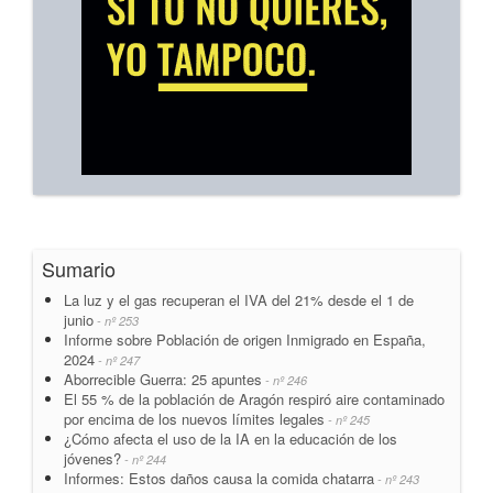
Sumario
La luz y el gas recuperan el IVA del 21% desde el 1 de
junio
- nº 253
Informe sobre Población de origen Inmigrado en España,
2024
- nº 247
Aborrecible Guerra: 25 apuntes
- nº 246
El 55 % de la población de Aragón respiró aire contaminado
por encima de los nuevos límites legales
- nº 245
¿Cómo afecta el uso de la IA en la educación de los
jóvenes?
- nº 244
Informes: Estos daños causa la comida chatarra
- nº 243