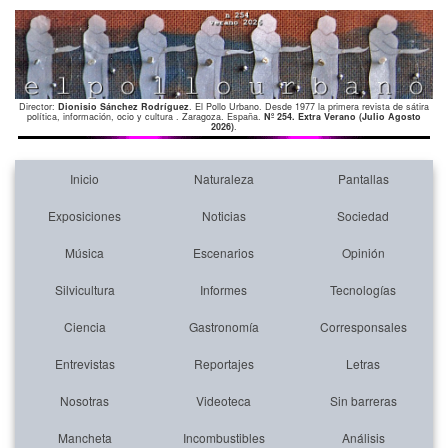
Director:
Dionisio Sánchez Rodríguez
. El Pollo Urbano. Desde 1977 la primera revista de sátira
política, información, ocio y cultura . Zaragoza. España.
Nº 254. Extra Verano (Julio Agosto
2026)
.
Inicio
Naturaleza
Pantallas
Exposiciones
Noticias
Sociedad
Música
Escenarios
Opinión
Silvicultura
Informes
Tecnologías
Ciencia
Gastronomía
Corresponsales
Entrevistas
Reportajes
Letras
Nosotras
Videoteca
Sin barreras
Mancheta
Incombustibles
Análisis