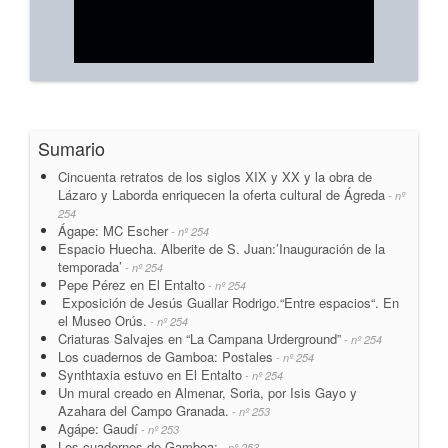
Sumario
Cincuenta retratos de los siglos XIX y XX y la obra de
Lázaro y Laborda enriquecen la oferta cultural de Ágreda
- nº
254
Ágape: MC Escher
- nº 254
Espacio Huecha. Alberite de S. Juan:’Inauguración de la
temporada’
- nº 254
Pepe Pérez en El Entalto
- nº 254
Exposición de Jesús Guallar Rodrigo.“Entre espacios“. En
el Museo Orús.
- nº 254
Criaturas Salvajes en “La Campana Urderground”
- nº 254
Los cuadernos de Gamboa: Postales
- nº 254
Synthtaxia estuvo en El Entalto
- nº 254
Un mural creado en Almenar, Soria, por Isis Gayo y
Azahara del Campo Granada.
- nº 253
Agápe: Gaudí
- nº 253
Los cuadernos de Gamboa:
- nº 253