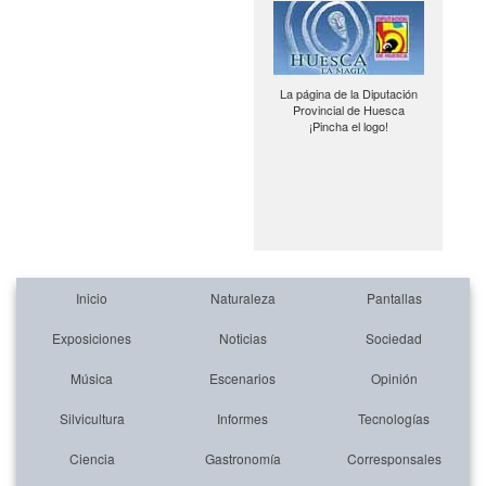
La página de la Diputación
Provincial de Huesca
¡Pincha el logo!
Inicio
Naturaleza
Pantallas
Exposiciones
Noticias
Sociedad
Música
Escenarios
Opinión
Silvicultura
Informes
Tecnologías
Ciencia
Gastronomía
Corresponsales