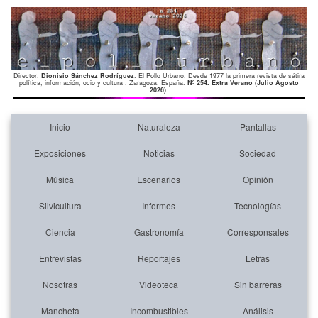
Director:
Dionisio Sánchez Rodríguez
. El Pollo Urbano. Desde 1977 la primera revista de sátira
política, información, ocio y cultura . Zaragoza. España.
Nº 254. Extra Verano (Julio Agosto
2026)
.
Inicio
Naturaleza
Pantallas
Exposiciones
Noticias
Sociedad
Música
Escenarios
Opinión
Silvicultura
Informes
Tecnologías
Ciencia
Gastronomía
Corresponsales
Entrevistas
Reportajes
Letras
Nosotras
Videoteca
Sin barreras
Mancheta
Incombustibles
Análisis