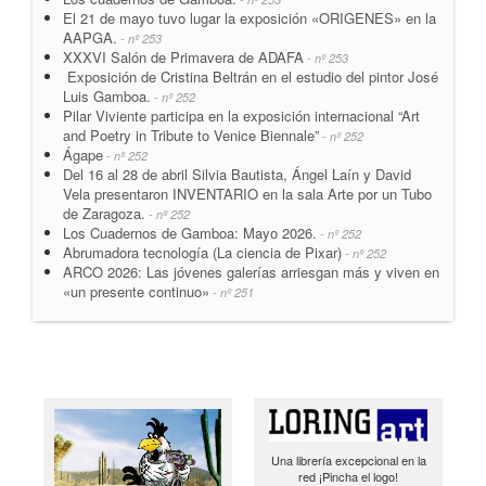
El 21 de mayo tuvo lugar la exposición «ORIGENES» en la
AAPGA.
- nº 253
XXXVI Salón de Primavera de ADAFA
- nº 253
Exposición de Cristina Beltrán en el estudio del pintor José
Luis Gamboa.
- nº 252
Pilar Viviente participa en la exposición internacional “Art
and Poetry in Tribute to Venice Biennale”
- nº 252
Ágape
- nº 252
Del 16 al 28 de abril Silvia Bautista, Ángel Laín y David
Vela presentaron INVENTARIO en la sala Arte por un Tubo
de Zaragoza.
- nº 252
Los Cuadernos de Gamboa: Mayo 2026.
- nº 252
Abrumadora tecnología (La ciencia de Pixar)
- nº 252
ARCO 2026: Las jóvenes galerías arriesgan más y viven en
«un presente continuo»
- nº 251
Una librería excepcional en la
red ¡Pincha el logo!