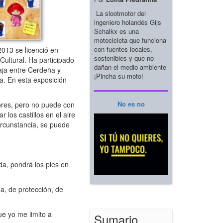
La slootmotor del
ingeniero holandés Gijs
Schalkx es una
motocicleta que funciona
con fuentes locales,
013 se licenció en
sostenibles y que no
Cultural. Ha participado
dañan el medio ambiente
aja entre Cerdeña y
¡Pincha su moto!
va. En esta exposición
No es no
nores, pero no puede con
los castillos en el aire
rcunstancia, se puede
da, pondrá los pies en
a, de protección, de
e yo me limito a
Sumario