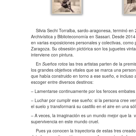
Silvia Sechi Torralba, sardo-aragonesa, terminó en 2
Archivística y Biblioteconomía en Sassari. Desde 2014
en varias exposiciones personales y colectivas, como
Zaragoza. Su obsesión pictórica son los juguetes vinta
interviene con pintura.
En
Sueños rotos
las tres artistas parten de la pre
los grandes objetivos vitales que se marca una person
que había construido en torno a ese sueño, e inclus
escoger entre diversos destinos:
– Lamentarse continuamente por los feroces embates d
– Luchar por cumplir ese sueño: si la persona cree ve
el suelo y transformará su castillo en el aire en una sól
– A veces, la imaginación es un mundo mejor que la vi
supervivencia en este mundo cruel.
Pues ya conocen la trayectoria de estas tres creador