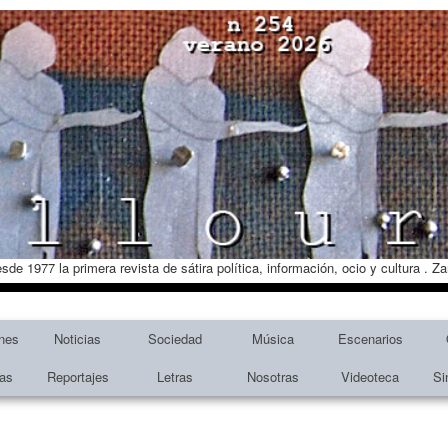
esde 1977 la primera revista de sátira política, información, ocio y cultura . 
nes
Noticias
Sociedad
Música
Escenarios
tas
Reportajes
Letras
Nosotras
Videoteca
Si