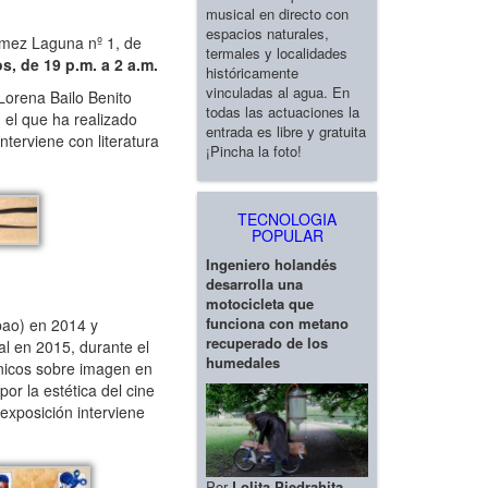
musical en directo con
espacios naturales,
mez Laguna nº 1, de
termales y localidades
os, de 19 p.m. a 2 a.m.
históricamente
vinculadas al agua. En
Lorena Bailo Benito
todas las actuaciones la
n el que ha realizado
entrada es libre y gratuita
nterviene con literatura
¡Pincha la foto!
TECNOLOGIA
POPULAR
Ingeniero holandés
desarrolla una
motocicleta que
funciona con metano
bao) en 2014 y
recuperado de los
al en 2015, durante el
humedales
cnicos sobre imagen en
or la estética del cine
 exposición interviene
Por
Lolita Piedrahita