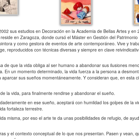
002 sus estudios en Decoración en la Academia de Bellas Artes y en 2
 reside en Zaragoza, donde cursó el Máster en Gestión del Patrimonio 
 pintora y como gestora de eventos de arte contemporáneo. Vive y trab
ge, reproducidos con técnicas diversas y siempre en clave reivindicati
misa de que la vida obliga al ser humano a abandonar sus ilusiones me
a. En un momento determinado, la vida fuerza a la persona a desmontar 
o a aparcar sus sueños momentáneamente. Y consideran que, en esta ci
e la vida, para finalmente rendirse y abandonar el sueño.
rdaderamente en ese sueño, aceptará con humildad los golpes de la vi
ida fortaleza terrestre.
da misma, por eso el arte te da unas posibilidades de refugio, de ayud
as y el contexto conceptual de lo que nos presentan. Pasen y vean, qu