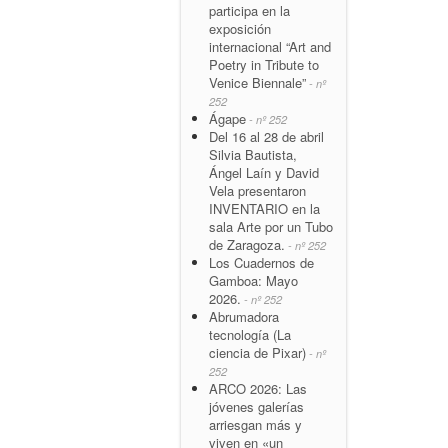
participa en la
exposición
internacional “Art and
Poetry in Tribute to
Venice Biennale”
- nº
252
Ágape
- nº 252
Del 16 al 28 de abril
Silvia Bautista,
Ángel Laín y David
Vela presentaron
INVENTARIO en la
sala Arte por un Tubo
de Zaragoza.
- nº 252
Los Cuadernos de
Gamboa: Mayo
2026.
- nº 252
Abrumadora
tecnología (La
ciencia de Pixar)
- nº
252
ARCO 2026: Las
jóvenes galerías
arriesgan más y
viven en «un