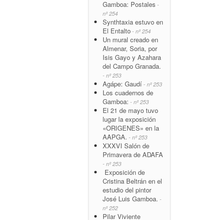
Gamboa: Postales
-
nº 254
Synthtaxia estuvo en
El Entalto
- nº 254
Un mural creado en
Almenar, Soria, por
Isis Gayo y Azahara
del Campo Granada.
- nº 253
Agápe: Gaudí
- nº 253
Los cuadernos de
Gamboa:
- nº 253
El 21 de mayo tuvo
lugar la exposición
«ORIGENES» en la
AAPGA.
- nº 253
XXXVI Salón de
Primavera de ADAFA
- nº 253
Exposición de
Cristina Beltrán en el
estudio del pintor
José Luis Gamboa.
-
nº 252
Pilar Viviente