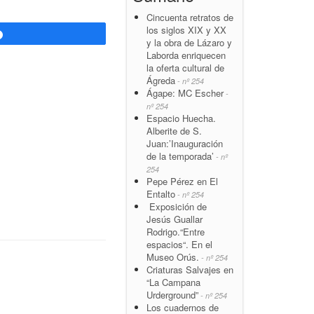
Cincuenta retratos de
los siglos XIX y XX
Compartir
y la obra de Lázaro y
Laborda enriquecen
la oferta cultural de
Ágreda
- nº 254
Ágape: MC Escher
-
nº 254
Espacio Huecha.
Alberite de S.
Juan:’Inauguración
de la temporada’
- nº
254
Pepe Pérez en El
Entalto
- nº 254
Exposición de
Jesús Guallar
Rodrigo.“Entre
espacios“. En el
Museo Orús.
- nº 254
Criaturas Salvajes en
“La Campana
Urderground”
- nº 254
Los cuadernos de