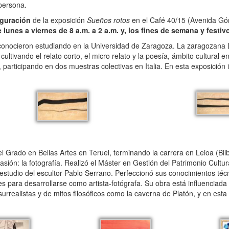
persona.
uguración
de la exposición
Sueños rotos
en el Café 40/15 (Avenida Gó
e lunes a viernes de 8 a.m. a 2 a.m. y, los fines de semana y festiv
 conocieron estudiando en la Universidad de Zaragoza. La zaragozana 
ultivando el relato corto, el micro relato y la poesía, ámbito cultural e
, participando en dos muestras colectivas en Italia. En esta exposición i
l Grado en Bellas Artes en Teruel, terminando la carrera en Leioa (Bil
sión: la fotografía. Realizó el Máster en Gestión del Patrimonio Cultur
l estudio del escultor Pablo Serrano. Perfeccionó sus conocimientos té
 para desarrollarse como artista-fotógrafa. Su obra está influenciada p
 surrealistas y de mitos filosóficos como la caverna de Platón, y en esta