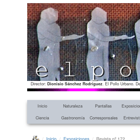
Director:
Dionisio Sánchez Rodríguez
. El Pollo Urbano. D
Inicio
Naturaleza
Pantallas
Exposicio
Ciencia
Gastronomía
Corresponsales
Entrevis
Inicio
Exposiciones
Revista nº 172