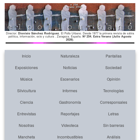
Director:
Dionisio Sánchez Rodríguez
. El Pollo Urbano. Desde 1977 la primera revista de sátira
política, información, ocio y cultura . Zaragoza. España.
Nº 254. Extra Verano (Julio Agosto
2026)
.
Inicio
Naturaleza
Pantallas
Exposiciones
Noticias
Sociedad
Música
Escenarios
Opinión
Silvicultura
Informes
Tecnologías
Ciencia
Gastronomía
Corresponsales
Entrevistas
Reportajes
Letras
Nosotras
Videoteca
Sin barreras
Mancheta
Incombustibles
Análisis