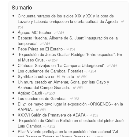
Sumario
Cincuenta retratos de los siglos XIX y XX y la obra de
Lázaro y Laborda enriquecen la oferta cultural de Ágreda
- nº
254
Ágape: MC Escher
- nº 254
Espacio Huecha. Alberite de S. Juan:’Inauguración de la
temporada’
- nº 254
Pepe Pérez en El Entalto
- nº 254
Exposición de Jesús Guallar Rodrigo.“Entre espacios“. En
el Museo Orús.
- nº 254
Criaturas Salvajes en “La Campana Urderground”
- nº 254
Los cuadernos de Gamboa: Postales
- nº 254
Synthtaxia estuvo en El Entalto
- nº 254
Un mural creado en Almenar, Soria, por Isis Gayo y
Azahara del Campo Granada.
- nº 253
Agápe: Gaudí
- nº 253
Los cuadernos de Gamboa:
- nº 253
El 21 de mayo tuvo lugar la exposición «ORIGENES» en la
AAPGA.
- nº 253
XXXVI Salón de Primavera de ADAFA
- nº 253
Exposición de Cristina Beltrán en el estudio del pintor José
Luis Gamboa.
- nº 252
Pilar Viviente participa en la exposición internacional “Art
and Poetry in Tribute to Venice Biennale”