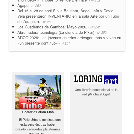
- nº 252
Ágape
- nº 252
Del 16 al 28 de abril Silvia Bautista, Ángel Laín y David
Vela presentaron INVENTARIO en la sala Arte por un Tubo
de Zaragoza.
- nº 252
Los Cuadernos de Gamboa: Mayo 2026.
- nº 252
Abrumadora tecnología (La ciencia de Pixar)
- nº 252
ARCO 2026: Las jóvenes galerías arriesgan más y viven en
«un presente continuo»
- nº 251
Una librería excepcional en la
red ¡Pincha el logo!
Coordina:
Perico Liso
El Pollo Urbano continúa con
esta sección, tras haber
creado variopintas plataformas
televisivas…