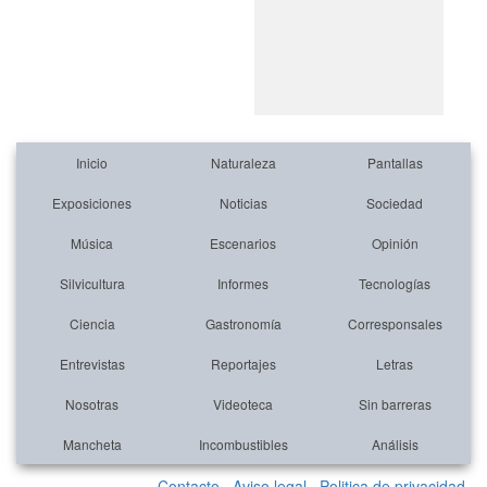
Inicio
Naturaleza
Pantallas
Exposiciones
Noticias
Sociedad
Música
Escenarios
Opinión
Silvicultura
Informes
Tecnologías
Ciencia
Gastronomía
Corresponsales
Entrevistas
Reportajes
Letras
Nosotras
Videoteca
Sin barreras
Mancheta
Incombustibles
Análisis
Contacto
Aviso legal
Politica de privacidad