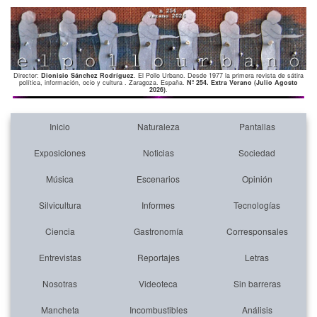
Director:
Dionisio Sánchez Rodríguez
. El Pollo Urbano. Desde 1977 la primera revista de sátira
política, información, ocio y cultura . Zaragoza. España.
Nº 254. Extra Verano (Julio Agosto
2026)
.
Inicio
Naturaleza
Pantallas
Exposiciones
Noticias
Sociedad
Música
Escenarios
Opinión
Silvicultura
Informes
Tecnologías
Ciencia
Gastronomía
Corresponsales
Entrevistas
Reportajes
Letras
Nosotras
Videoteca
Sin barreras
Mancheta
Incombustibles
Análisis