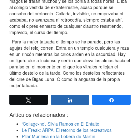
magos le traían muchos y se los ponía a todas horas. E iba
al colegio vestida de extraterrestre, acaso porque se
cansaba del protocolo. Callada, invisible, no empezaba ni
acababa, no avanzaba ni retrocedía, siempre estaba ahí,
como el ciprés enhiesto de cualquier claustro resistiendo,
impávido, el curso del tiempo.
Para la mujer tatuada el tiempo se ha parado, pero las
agujas del reloj corren. Entra en un templo cualquiera y reza
en un rincón mientras los cirios arden en la oscuridad. Hay
un ligero olor a incienso y serrín que eleva las almas hacia el
paraíso en el momento en el que los vitrales reflejan el
último destello de la tarde. Como los destellos reflectantes
del cine de Bigas Luna. O como la angustia de la propia
mujer tatuada.
Twittear
Compartir
Compartir
Artículos relacionados :
‘Collage-no’. Silvia Ramos en El Entalto
Le Freak: ARPA. El retorno de los recreativos
Pilar Muniesa en la Lobera de Martín