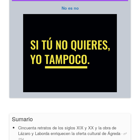
No es no
Sumario
Cincuenta retratos de los siglos XIX y XX y la obra de
Lázaro y Laborda enriquecen la oferta cultural de Ágreda
- nº
254