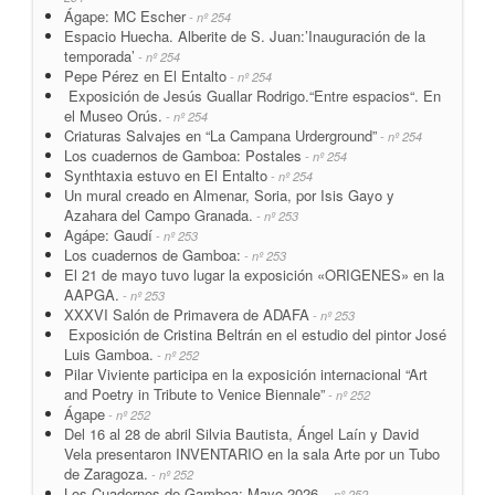
Ágape: MC Escher
- nº 254
Espacio Huecha. Alberite de S. Juan:’Inauguración de la
temporada’
- nº 254
Pepe Pérez en El Entalto
- nº 254
Exposición de Jesús Guallar Rodrigo.“Entre espacios“. En
el Museo Orús.
- nº 254
Criaturas Salvajes en “La Campana Urderground”
- nº 254
Los cuadernos de Gamboa: Postales
- nº 254
Synthtaxia estuvo en El Entalto
- nº 254
Un mural creado en Almenar, Soria, por Isis Gayo y
Azahara del Campo Granada.
- nº 253
Agápe: Gaudí
- nº 253
Los cuadernos de Gamboa:
- nº 253
El 21 de mayo tuvo lugar la exposición «ORIGENES» en la
AAPGA.
- nº 253
XXXVI Salón de Primavera de ADAFA
- nº 253
Exposición de Cristina Beltrán en el estudio del pintor José
Luis Gamboa.
- nº 252
Pilar Viviente participa en la exposición internacional “Art
and Poetry in Tribute to Venice Biennale”
- nº 252
Ágape
- nº 252
Del 16 al 28 de abril Silvia Bautista, Ángel Laín y David
Vela presentaron INVENTARIO en la sala Arte por un Tubo
de Zaragoza.
- nº 252
Los Cuadernos de Gamboa: Mayo 2026.
- nº 252