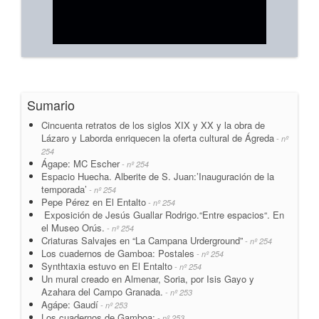
Sumario
Cincuenta retratos de los siglos XIX y XX y la obra de
Lázaro y Laborda enriquecen la oferta cultural de Ágreda
- nº
254
Ágape: MC Escher
- nº 254
Espacio Huecha. Alberite de S. Juan:’Inauguración de la
temporada’
- nº 254
Pepe Pérez en El Entalto
- nº 254
Exposición de Jesús Guallar Rodrigo.“Entre espacios“. En
el Museo Orús.
- nº 254
Criaturas Salvajes en “La Campana Urderground”
- nº 254
Los cuadernos de Gamboa: Postales
- nº 254
Synthtaxia estuvo en El Entalto
- nº 254
Un mural creado en Almenar, Soria, por Isis Gayo y
Azahara del Campo Granada.
- nº 253
Agápe: Gaudí
- nº 253
Los cuadernos de Gamboa:
- nº 253