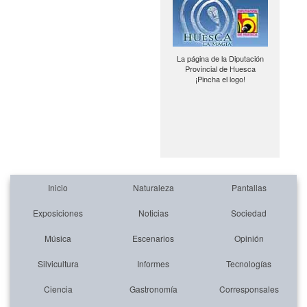
La página de la Diputación
Provincial de Huesca
¡Pincha el logo!
Inicio
Naturaleza
Pantallas
Exposiciones
Noticias
Sociedad
Música
Escenarios
Opinión
Silvicultura
Informes
Tecnologías
Ciencia
Gastronomía
Corresponsales