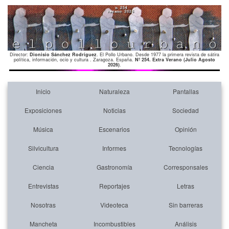
Director:
Dionisio Sánchez Rodríguez
. El Pollo Urbano. Desde 1977 la primera revista de sátira
política, información, ocio y cultura . Zaragoza. España.
Nº 254. Extra Verano (Julio Agosto
2026)
.
Inicio
Naturaleza
Pantallas
Exposiciones
Noticias
Sociedad
Música
Escenarios
Opinión
Silvicultura
Informes
Tecnologías
Ciencia
Gastronomía
Corresponsales
Entrevistas
Reportajes
Letras
Nosotras
Videoteca
Sin barreras
Mancheta
Incombustibles
Análisis