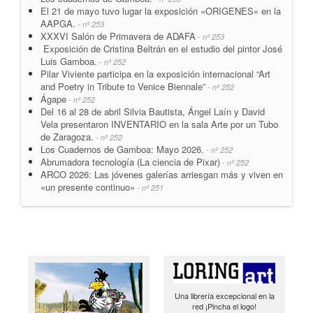
El 21 de mayo tuvo lugar la exposición «ORIGENES» en la
AAPGA.
- nº 253
XXXVI Salón de Primavera de ADAFA
- nº 253
Exposición de Cristina Beltrán en el estudio del pintor José
Luis Gamboa.
- nº 252
Pilar Viviente participa en la exposición internacional “Art
and Poetry in Tribute to Venice Biennale”
- nº 252
Ágape
- nº 252
Del 16 al 28 de abril Silvia Bautista, Ángel Laín y David
Vela presentaron INVENTARIO en la sala Arte por un Tubo
de Zaragoza.
- nº 252
Los Cuadernos de Gamboa: Mayo 2026.
- nº 252
Abrumadora tecnología (La ciencia de Pixar)
- nº 252
ARCO 2026: Las jóvenes galerías arriesgan más y viven en
«un presente continuo»
- nº 251
Una librería excepcional en la
red ¡Pincha el logo!