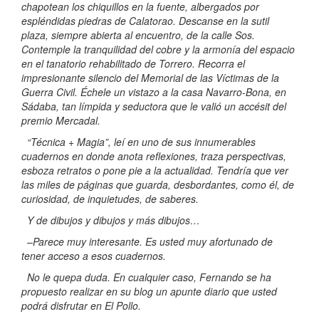
chapotean los chiquillos en la fuente, albergados por
espléndidas piedras de Calatorao. Descanse en la sutil
plaza, siempre abierta al encuentro, de la calle Sos.
Contemple la tranquilidad del cobre y la armonía del espacio
en el tanatorio rehabilitado de Torrero. Recorra el
impresionante silencio del Memorial de las Víctimas de la
Guerra Civil. Échele un vistazo a la casa Navarro-Bona, en
Sádaba, tan límpida y seductora que le valió un accésit del
premio Mercadal.
“Técnica + Magia”, leí en uno de sus innumerables
cuadernos en donde anota reflexiones, traza perspectivas,
esboza retratos o pone pie a la actualidad. Tendría que ver
las miles de páginas que guarda, desbordantes, como él, de
curiosidad, de inquietudes, de saberes.
Y de dibujos y dibujos y más dibujos…
–Parece muy interesante. Es usted muy afortunado de
tener acceso a esos cuadernos.
No le quepa duda. En cualquier caso, Fernando se ha
propuesto realizar en su blog un apunte diario que usted
podrá disfrutar en El Pollo.