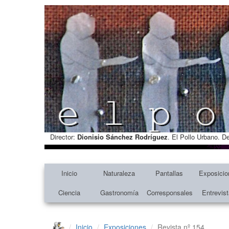
Director:
Dionisio Sánchez Rodríguez
. El Pollo Urbano. D
Inicio
Naturaleza
Pantallas
Exposicio
Ciencia
Gastronomía
Corresponsales
Entrevis
Inicio
Exposiciones
Revista nº 154