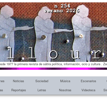
esde 1977 la primera revista de sátira política, información, ocio y cultura . 
nes
Noticias
Sociedad
Música
Escenarios
tas
Reportajes
Letras
Nosotras
Videoteca
Si