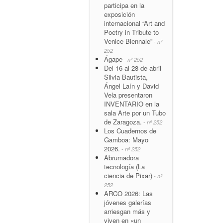
participa en la
exposición
internacional “Art and
Poetry in Tribute to
Venice Biennale”
- nº
252
Ágape
- nº 252
Del 16 al 28 de abril
Silvia Bautista,
Ángel Laín y David
Vela presentaron
INVENTARIO en la
sala Arte por un Tubo
de Zaragoza.
- nº 252
Los Cuadernos de
Gamboa: Mayo
2026.
- nº 252
Abrumadora
tecnología (La
ciencia de Pixar)
- nº
252
ARCO 2026: Las
jóvenes galerías
arriesgan más y
viven en «un