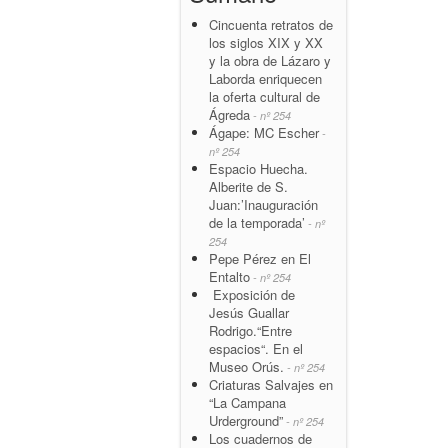
Cincuenta retratos de
los siglos XIX y XX
y la obra de Lázaro y
Laborda enriquecen
la oferta cultural de
Ágreda
- nº 254
Ágape: MC Escher
-
nº 254
Espacio Huecha.
Alberite de S.
Juan:’Inauguración
de la temporada’
- nº
254
Pepe Pérez en El
Entalto
- nº 254
Exposición de
Jesús Guallar
Rodrigo.“Entre
espacios“. En el
Museo Orús.
- nº 254
Criaturas Salvajes en
“La Campana
Urderground”
- nº 254
Los cuadernos de