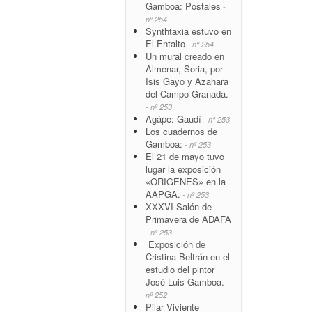
Gamboa: Postales
-
nº 254
Synthtaxia estuvo en
El Entalto
- nº 254
Un mural creado en
Almenar, Soria, por
Isis Gayo y Azahara
del Campo Granada.
- nº 253
Agápe: Gaudí
- nº 253
Los cuadernos de
Gamboa:
- nº 253
El 21 de mayo tuvo
lugar la exposición
«ORIGENES» en la
AAPGA.
- nº 253
XXXVI Salón de
Primavera de ADAFA
- nº 253
Exposición de
Cristina Beltrán en el
estudio del pintor
José Luis Gamboa.
-
nº 252
Pilar Viviente