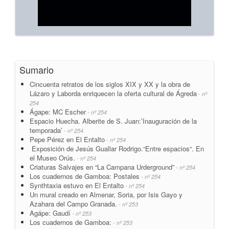
Sumario
Cincuenta retratos de los siglos XIX y XX y la obra de
Lázaro y Laborda enriquecen la oferta cultural de Ágreda
- nº
254
Ágape: MC Escher
- nº 254
Espacio Huecha. Alberite de S. Juan:’Inauguración de la
temporada’
- nº 254
Pepe Pérez en El Entalto
- nº 254
Exposición de Jesús Guallar Rodrigo.“Entre espacios“. En
el Museo Orús.
- nº 254
Criaturas Salvajes en “La Campana Urderground”
- nº 254
Los cuadernos de Gamboa: Postales
- nº 254
Synthtaxia estuvo en El Entalto
- nº 254
Un mural creado en Almenar, Soria, por Isis Gayo y
Azahara del Campo Granada.
- nº 253
Agápe: Gaudí
- nº 253
Los cuadernos de Gamboa:
- nº 253