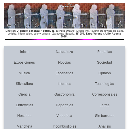
Director:
Dionisio Sánchez Rodríguez
. El Pollo Urbano. Desde 1977 la primera revista de sátira
política, información, ocio y cultura . Zaragoza. España.
Nº 254. Extra Verano (Julio Agosto
2026)
.
Inicio
Naturaleza
Pantallas
Exposiciones
Noticias
Sociedad
Música
Escenarios
Opinión
Silvicultura
Informes
Tecnologías
Ciencia
Gastronomía
Corresponsales
Entrevistas
Reportajes
Letras
Nosotras
Videoteca
Sin barreras
Mancheta
Incombustibles
Análisis