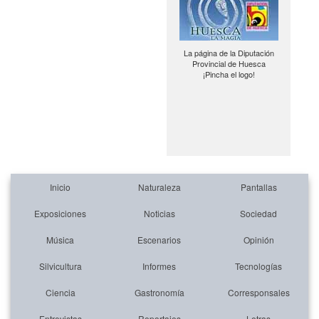
La página de la Diputación
Provincial de Huesca
¡Pincha el logo!
Inicio
Naturaleza
Pantallas
Exposiciones
Noticias
Sociedad
Música
Escenarios
Opinión
Silvicultura
Informes
Tecnologías
Ciencia
Gastronomía
Corresponsales
Entrevistas
Reportajes
Letras