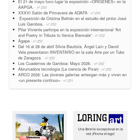
El 21 de mayo tuvo lugar la exposición «ORIGENES» en la
AAPGA.
- nº 253
XXXVI Salón de Primavera de ADAFA
- nº 253
Exposición de Cristina Beltrán en el estudio del pintor José
Luis Gamboa.
- nº 252
Pilar Viviente participa en la exposición internacional “Art
and Poetry in Tribute to Venice Biennale”
- nº 252
Ágape
- nº 252
Del 16 al 28 de abril Silvia Bautista, Ángel Laín y David
Vela presentaron INVENTARIO en la sala Arte por un Tubo
de Zaragoza.
- nº 252
Los Cuadernos de Gamboa: Mayo 2026.
- nº 252
Abrumadora tecnología (La ciencia de Pixar)
- nº 252
ARCO 2026: Las jóvenes galerías arriesgan más y viven en
«un presente continuo»
- nº 251
Una librería excepcional en la
red ¡Pincha el logo!