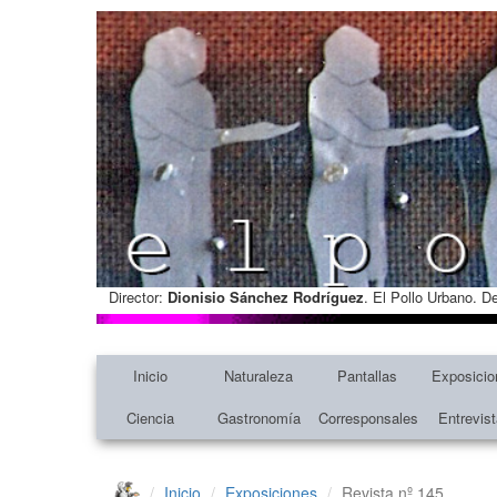
Director:
Dionisio Sánchez Rodríguez
. El Pollo Urbano. D
Inicio
Naturaleza
Pantallas
Exposicio
Ciencia
Gastronomía
Corresponsales
Entrevis
Inicio
Exposiciones
Revista nº 145