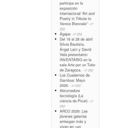
participa en la
exposición
internacional “Art and
Poetry in Tribute to
Venice Biennale”
- nº
252
Ágape
- nº 252
Del 16 al 28 de abril
Silvia Bautista,
Ángel Laín y David
Vela presentaron
INVENTARIO en la
sala Arte por un Tubo
de Zaragoza.
- nº 252
Los Cuadernos de
Gamboa: Mayo
2026.
- nº 252
Abrumadora
tecnología (La
ciencia de Pixar)
- nº
252
ARCO 2026: Las
jóvenes galerías
arriesgan más y
viven en «un