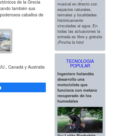
ctónicos de la Grecia
musical en directo con
acando también sus
espacios naturales,
 poderosos caballos de
termales y localidades
históricamente
vinculadas al agua. En
todas las actuaciones la
entrada es libre y gratuita
¡Pincha la foto!
TECNOLOGIA
POPULAR
UU., Canadá y Australia
Ingeniero holandés
desarrolla una
motocicleta que
Compartir
funciona con metano
recuperado de los
humedales
Por
Lolita Piedrahita