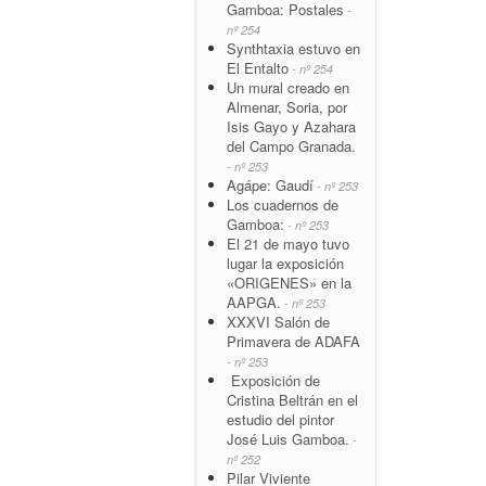
Gamboa: Postales
-
nº 254
Synthtaxia estuvo en
El Entalto
- nº 254
Un mural creado en
Almenar, Soria, por
Isis Gayo y Azahara
del Campo Granada.
- nº 253
Agápe: Gaudí
- nº 253
Los cuadernos de
Gamboa:
- nº 253
El 21 de mayo tuvo
lugar la exposición
«ORIGENES» en la
AAPGA.
- nº 253
XXXVI Salón de
Primavera de ADAFA
- nº 253
Exposición de
Cristina Beltrán en el
estudio del pintor
José Luis Gamboa.
-
nº 252
Pilar Viviente