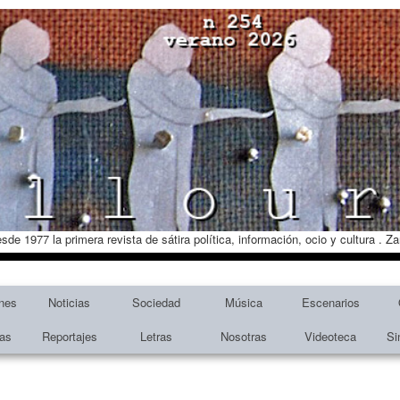
esde 1977 la primera revista de sátira política, información, ocio y cultura . 
nes
Noticias
Sociedad
Música
Escenarios
tas
Reportajes
Letras
Nosotras
Videoteca
Si