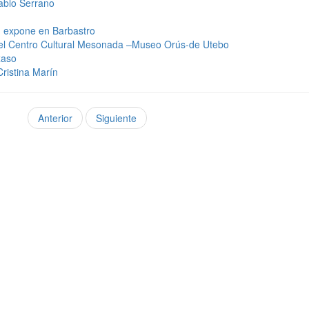
Pablo Serrano
n expone en Barbastro
el Centro Cultural Mesonada –Museo Orús-de Utebo
xaso
ristina Marín
Anterior
Siguiente