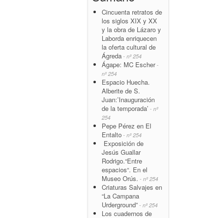
Cincuenta retratos de
los siglos XIX y XX
y la obra de Lázaro y
Laborda enriquecen
la oferta cultural de
Ágreda
- nº 254
Ágape: MC Escher
-
nº 254
Espacio Huecha.
Alberite de S.
Juan:’Inauguración
de la temporada’
- nº
254
Pepe Pérez en El
Entalto
- nº 254
Exposición de
Jesús Guallar
Rodrigo.“Entre
espacios“. En el
Museo Orús.
- nº 254
Criaturas Salvajes en
“La Campana
Urderground”
- nº 254
Los cuadernos de